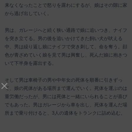
来なくなったことで怒りを露わにするが、娘はその隙に家
から逃げ出していく。
男は、ガレージへと続く狭い通路で娘に追いつき、ナイフ
を突き立てる。男の後を追いかけてきた飼い犬が吠える
中、男は繰り返し娘にナイフで突き刺して、命を奪う。顔
色が青ざめていく娘を見て男は興奮し、死んだ娘に抱きつ
いて下半身を露出する。
そして男は車椅子の男や中年女の死体を順番に引きずっ
て、娘の死体がある場所まで運んでいく。死体を運ぶのは
重労働だったが、男には死体と一緒にいられることが喜び
でもあった。男はガレージから車を出し、死体を運んだ場
所まで乗り付けると、3人の遺体をトランクに詰め込む。