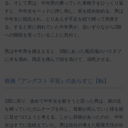
る。そして男は、中年男の乗っていた車椅子をひっくり返
すと、中年女をベッドに押し倒し、首を絞め始める。男は
中年女に抵抗され、とりあえず手足を紐で縛って拘束す
る。すると床に倒れていた中年男が、這いずりながら2階
への階段を登っていることに気付く。
男は中年男を捕まえると、2階にあった風呂場のバスタブ
に水を溜め、両足を掴んで頭を漬けて、溺死させる。
映画『アングスト 不安』のあらすじ【転】
1階に戻り、改めて中年女を殺そうと思った男は、娘の足
を縛っていたガムテープを外し、母親が死んでいく様を娘
に見せつけようと考える。しかし持病があったのか、中年
女はすでに息絶えていた。男は自分の考えた殺害方法が出