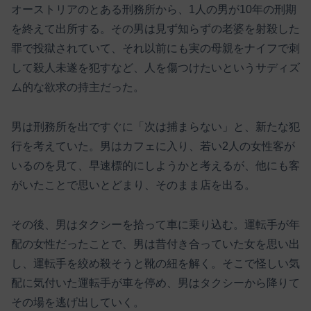
オーストリアのとある刑務所から、1人の男が10年の刑期
を終えて出所する。その男は見ず知らずの老婆を射殺した
罪で投獄されていて、それ以前にも実の母親をナイフで刺
して殺人未遂を犯すなど、人を傷つけたいというサディズ
ム的な欲求の持主だった。
男は刑務所を出ですぐに「次は捕まらない」と、新たな犯
行を考えていた。男はカフェに入り、若い2人の女性客が
いるのを見て、早速標的にしようかと考えるが、他にも客
がいたことで思いとどまり、そのまま店を出る。
その後、男はタクシーを拾って車に乗り込む。運転手が年
配の女性だったことで、男は昔付き合っていた女を思い出
し、運転手を絞め殺そうと靴の紐を解く。そこで怪しい気
配に気付いた運転手が車を停め、男はタクシーから降りて
その場を逃げ出していく。