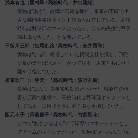
浅本有也（國村準 / 高校時代：井出雅紀）
愛称は“あさ”。故郷の宮崎を離れ、東京の下町で小
さな芸能事務所マインド企画を経営している。高校
時代は野球部のエースだったが、自らの失投で甲子
園出場を逃したことを悔いている。
日留川三郎（板尾創路 / 高校時代：安井秀和）
愛称は“ひる”。経営していた貿易会社を潰し、刑務
所長の妻とは別居中。かつて浅本、坂東と共に甲子
園を目指していた。
板東欽三（山寺宏一 / 高校時代：荻野友樹）
愛称は“ばん”。長年警察勤めだったが、職務中の傷
害が原因で服役中。高校時代は野球部キャプテンと
して浅本、日留川と共に甲子園を目指していた。
阪元幸子（斉藤慶子 / 高校時代：竹富聖花）
かつて“あさひるばん”の野球部のマネージャーとし
てチームのマドンナだった。愛称は“さっちん”。現