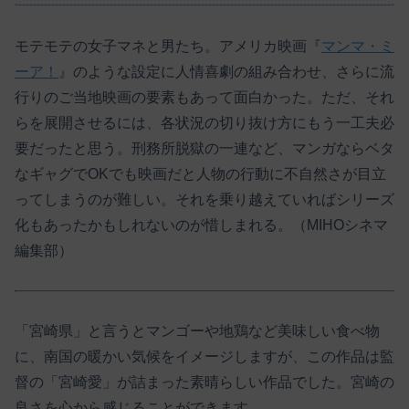
モテモテの女子マネと男たち。アメリカ映画『
マンマ・ミ
ーア！
』のような設定に人情喜劇の組み合わせ、さらに流
行りのご当地映画の要素もあって面白かった。ただ、それ
らを展開させるには、各状況の切り抜け方にもう一工夫必
要だったと思う。刑務所脱獄の一連など、マンガならベタ
なギャグでOKでも映画だと人物の行動に不自然さが目立
ってしまうのが難しい。それを乗り越えていればシリーズ
化もあったかもしれないのが惜しまれる。（MIHOシネマ
編集部）
「宮崎県」と言うとマンゴーや地鶏など美味しい食べ物
に、南国の暖かい気候をイメージしますが、この作品は監
督の「宮崎愛」が詰まった素晴らしい作品でした。宮崎の
良さを心から感じることができます。