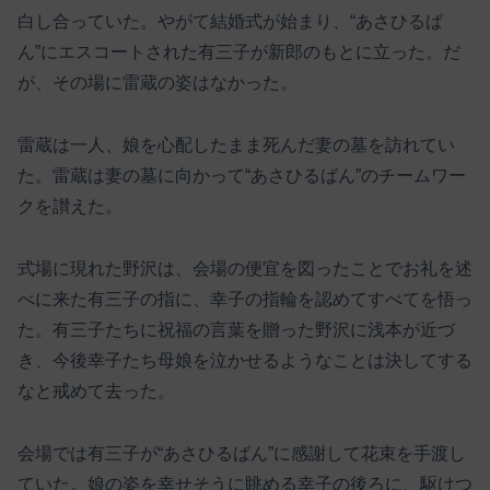
白し合っていた。やがて結婚式が始まり、“あさひるば
ん”にエスコートされた有三子が新郎のもとに立った。だ
が、その場に雷蔵の姿はなかった。
雷蔵は一人、娘を心配したまま死んだ妻の墓を訪れてい
た。雷蔵は妻の墓に向かって“あさひるばん”のチームワー
クを讃えた。
式場に現れた野沢は、会場の便宜を図ったことでお礼を述
べに来た有三子の指に、幸子の指輪を認めてすべてを悟っ
た。有三子たちに祝福の言葉を贈った野沢に浅本が近づ
き、今後幸子たち母娘を泣かせるようなことは決してする
なと戒めて去った。
会場では有三子が“あさひるばん”に感謝して花束を手渡し
ていた。娘の姿を幸せそうに眺める幸子の後ろに、駆けつ