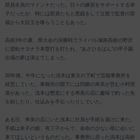
部員全員のマドンナだった。日々の練習をサポートする幸
子だったが、時には部員たちと悪戯をして父親で監督の雷
蔵から大目玉を喰らうこともあった。
高校3年の夏、県大会の決勝戦でライバル城南高校の野沢
に逆転サヨナラ本塁打を打たれ、“あさひるばん”の甲子園
出場の夢は潰えてしまった。
30年後。中年になった浅本は東京の下町で芸能事務所を
経営していた。事務所の階下には同郷の寿美が営む小料理
屋があった。浅本は懇意にする寿美の店に趣味で釣った魚
を卸したり、仕込みを手伝ったりしていた。
ある日、寿美の店にいた浅本に社員が手紙を届けに来た。
手紙は幸子の娘、有三子からで、余命の少ない母に会いに
来てほしいというものだった。事務所に戻った浅本は高校