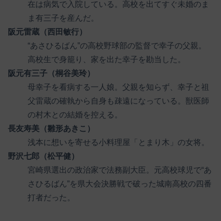
在は病気で入院している。高校を出てすぐ未婚のま
ま有三子を産んだ。
阪元雷蔵（西田敏行）
“あさひるばん”の高校野球部の監督で幸子の父親。
高校生で身籠り、家を出た幸子を勘当した。
阪元有三子（桐谷美玲）
母幸子を看病する一人娘。父親を知らず、幸子と祖
父雷蔵の確執から自身も疎遠になっている。獣医師
の村木との結婚を控える。
長友寿美（雛形あきこ）
浅本に想いを寄せる小料理屋「とまり木」の女将。
野沢七郎（松平健）
宮崎県選出の政治家で法務副大臣。元高校球児で“あ
さひるばん”を県大会決勝戦で破った城南高校の四番
打者だった。