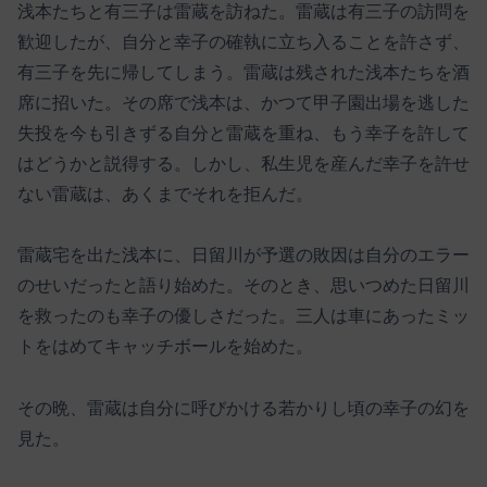
浅本たちと有三子は雷蔵を訪ねた。雷蔵は有三子の訪問を
歓迎したが、自分と幸子の確執に立ち入ることを許さず、
有三子を先に帰してしまう。雷蔵は残された浅本たちを酒
席に招いた。その席で浅本は、かつて甲子園出場を逃した
失投を今も引きずる自分と雷蔵を重ね、もう幸子を許して
はどうかと説得する。しかし、私生児を産んだ幸子を許せ
ない雷蔵は、あくまでそれを拒んだ。
雷蔵宅を出た浅本に、日留川が予選の敗因は自分のエラー
のせいだったと語り始めた。そのとき、思いつめた日留川
を救ったのも幸子の優しさだった。三人は車にあったミッ
トをはめてキャッチボールを始めた。
その晩、雷蔵は自分に呼びかける若かりし頃の幸子の幻を
見た。