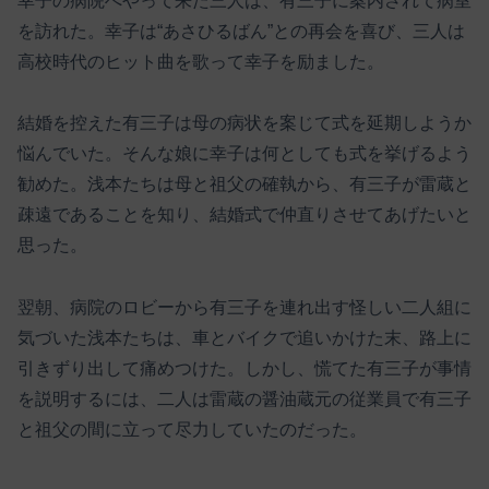
幸子の病院へやって来た三人は、有三子に案内されて病室
を訪れた。幸子は“あさひるばん”との再会を喜び、三人は
高校時代のヒット曲を歌って幸子を励ました。
結婚を控えた有三子は母の病状を案じて式を延期しようか
悩んでいた。そんな娘に幸子は何としても式を挙げるよう
勧めた。浅本たちは母と祖父の確執から、有三子が雷蔵と
疎遠であることを知り、結婚式で仲直りさせてあげたいと
思った。
翌朝、病院のロビーから有三子を連れ出す怪しい二人組に
気づいた浅本たちは、車とバイクで追いかけた末、路上に
引きずり出して痛めつけた。しかし、慌てた有三子が事情
を説明するには、二人は雷蔵の醤油蔵元の従業員で有三子
と祖父の間に立って尽力していたのだった。