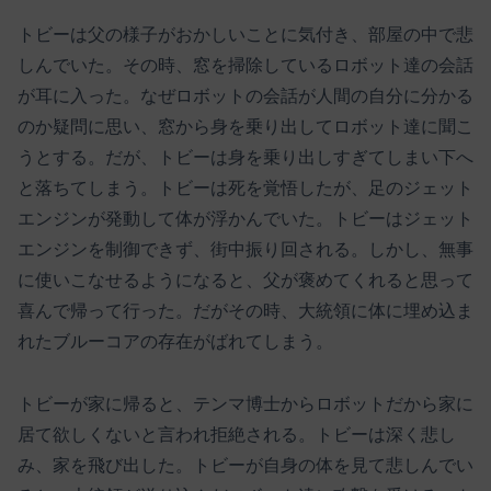
トビーは父の様子がおかしいことに気付き、部屋の中で悲
しんでいた。その時、窓を掃除しているロボット達の会話
が耳に入った。なぜロボットの会話が人間の自分に分かる
のか疑問に思い、窓から身を乗り出してロボット達に聞こ
うとする。だが、トビーは身を乗り出しすぎてしまい下へ
と落ちてしまう。トビーは死を覚悟したが、足のジェット
エンジンが発動して体が浮かんでいた。トビーはジェット
エンジンを制御できず、街中振り回される。しかし、無事
に使いこなせるようになると、父が褒めてくれると思って
喜んで帰って行った。だがその時、大統領に体に埋め込ま
れたブルーコアの存在がばれてしまう。
トビーが家に帰ると、テンマ博士からロボットだから家に
居て欲しくないと言われ拒絶される。トビーは深く悲し
み、家を飛び出した。トビーが自身の体を見て悲しんでい