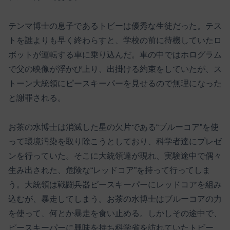
テンマ博士の息子であるトビーは優秀な生徒だった。テス
トを誰よりも早く終わらすと、学校の前に待機していたロ
ボットが運転する車に乗り込んだ。車の中ではホログラム
で父の映像が浮かび上り、出掛ける約束をしていたが、ス
トーン大統領にピースキーパーを見せるので無理になった
と謝罪される。
お茶の水博士は消滅した星の欠片である“ブルーコア”を使
って環境汚染を取り除こうとしており、科学者達にプレゼ
ンを行っていた。そこに大統領達が現れ、実験途中で偶々
生み出された、危険な“レッドコア”を持って行ってしま
う。大統領は戦闘兵器ピースキーパーにレッドコアを組み
込むが、暴走してしまう。お茶の水博士はブルーコアの力
を使って、何とか暴走を食い止める。しかしその途中で、
ピースキーパーに興味を持ち科学省を訪れていたトビー