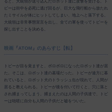
ると、大統領が送り込んだロボット達に攻撃を受ける。ト
ビーは街中を必死に逃げ回るが、巨大な飛行船から放たれ
たミサイルが体にヒットしてしまい、地上へと落下する。
大統領は非常事態宣言を出し、全ての軍を使ってトビーを
探し出すことを決める。
映画『ATOM』のあらすじ【転】
トビーが目を覚ますと、ボロボロになったロボット達が居
た。そこは、ロボット達の墓場だった。トビーが途方に暮
れていると、ロボット犬のトラッシュ缶が現れて、人間が
居ると教えられる。トビーが後を付いて行くと、穴に落と
され捕まってしまう。捕まえたのは人間の子供達で、トビ
ーは咄嗟に自分も人間の子供だと嘘をついた。