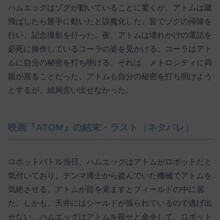
ハムエッグはゾグが動いていることに驚くが、アトムは蹴
飛ばしたら勝手に動いたと誤魔化した。皆でゾグの掃除を
行い、記念撮影を行った。夜、アトムは壊れかけの電話を
必死に操作しているコーラの姿を見かける。コーラはアト
ムに自分の秘密を打ち明ける。それは、メトロシティに両
親が居ることだった。アトムも自分の秘密を打ち明けよう
とするが、結局言い出せなかった。
映画『ATOM』の結末・ラスト（ネタバレ）
ロボットバトル当日。ハムエッグはアトムがロボットだと
気付いており、テンマ博士から盗んでいた機械でアトムを
気絶させる。アトムが目を覚ますとフィールドの中に居
た。しかも、天井にはシールドが張られているので逃げ出
せない。ハムエッグはアトムを殺せと命令して、ロボット