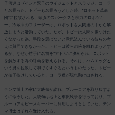
子供達はゼインと双子のウイジェットとスラッジ、コーラ
と名乗った。トビーも名乗ろうとした時、“ロボット革命
団”に拉致される。頭脳のスパークスと椀力のロボツキ
ー、冷蔵庫のフリーザーは、ロボットを人間達の手から解
放しようと活動していた。だが、トビーは人間を傷つけた
くなかった為、手段を選ばないと意気込んでいる彼らの考
えに賛同できなかった。トビーは彼らの傍を離れようとす
るが、なぜか勝手に名前を“アトム”に決められ、ロボット
を解放する為の計画を教えられる。それは、ハムエッグと
いう男を拉致して羽でくすぐるというものだった。トビー
が拍子抜けしていると、コーラ達が現れ助け出される。
テンマ博士の家に大統領が訪れ、ブルーコアを取り戻すよ
うに命令した。大統領は地上と軍拡競争を行っており、ブ
ルーコアをピースキーパーに利用しようとしていた。テン
マ博士はそれを受け入れる。