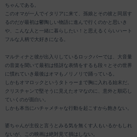
ちゃんである。
このオマが一人でイタリアに来て、孫娘とその彼と同居す
るのだが最初は鬱陶しい物語に進んで行くのかと思いき
や、こんな人と一緒に暮らしたい！と思えるくらいハート
フルな人柄で大好きになる。
マルティナと彼が出入りしているロックバーでは、大音量
の音楽を聞いて最初は怪訝な表情をするも段々とその世界
に慣れていき最後はオマもノリノリで踊っている。
しかもオマロックというタトゥーまで胸に入れる始末だ。
クリスチャンで堅そうに見えたオマなのに、意外と順応し
ていくのが面白い。
しかも本当にハチャメチャな行動を起こすから飽きない。
婆ちゃんが主役と言うとみる気を無くす人もいるかもしれ
ないが、この映画は絶対見て損はしない。