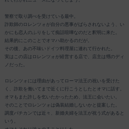
警察で取り調べを受けている最中。
詐欺師のロレンツォが自分の悪事がばらされないよう、い
かにも恋人のふりをして痴話喧嘩なのだと釈明に来た。
結果的にこのことでオマハ助かるのだが。
その後、あの不味いドイツ料理屋に連れて行かれた。
実はこの店はロレンツォが経営する店で、店主は甥のディ
ノだった。
ロレンツォには理由があってローマ法王の祝いを受けた
く、詐欺を働いてまで近くに行こうとしたとオマに話す。
オマもまた許しを乞いたかったため、法王に会いたい。
そのことでロレンツォは偽装結婚しないかと提案した。
調度バチカンでは近々、新婚夫婦を法王が祝う式があると
いう。