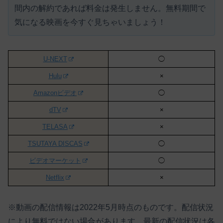
間内の解約であれば料金は発生しません。
無料期間で
気になる映画を今すぐ見ちゃいましょう！
U-NEXT
◯
Hulu
×
Amazonビデオ
◯
dTV
×
TELASA
×
TSUTAYA DISCAS
◯
ビデオマーケット
◯
Netflix
×
※動画の配信情報は2022年5月時点のものです。配信状況
により無料ではない場合があります。最新の配信状況は各