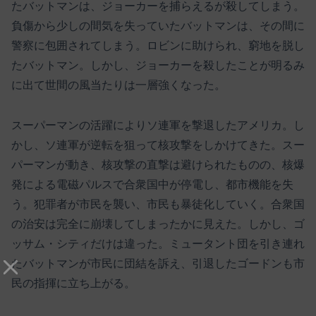
たバットマンは、ジョーカーを捕らえるが殺してしまう。
負傷から少しの間気を失っていたバットマンは、その間に
警察に包囲されてしまう。ロビンに助けられ、窮地を脱し
たバットマン。しかし、ジョーカーを殺したことが明るみ
に出て世間の風当たりは一層強くなった。
スーパーマンの活躍によりソ連軍を撃退したアメリカ。し
かし、ソ連軍が逆転を狙って核攻撃をしかけてきた。スー
パーマンが動き、核攻撃の直撃は避けられたものの、核爆
発による電磁パルスで合衆国中が停電し、都市機能を失
う。犯罪者が市民を襲い、市民も暴徒化していく。合衆国
の治安は完全に崩壊してしまったかに見えた。しかし、ゴ
ッサム・シティだけは違った。ミュータント団を引き連れ
たバットマンが市民に団結を訴え、引退したゴードンも市
民の指揮に立ち上がる。