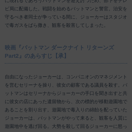
に現れるであろうバットマンを迎え討つため、部下をテレ
ビ局に配備した。戦闘を始めるバットマンと警官。治安を
守るべき者同士が争っている間に、ジョーカーはスタジオ
で毒ガスをばら撒き、観客を殺害してしまった。
映画『バットマン ダークナイト リターンズ
Part2』のあらすじ【承】
自由になったジョーカーは、コンパニオンのマネジメント
を営むセリーナを操り、彼女の顧客である議員を殺す。バ
ットマンはセリーナからジョーカーの手口を聞き出すと共
に彼女の店にあった遺留物から、次の標的が移動遊園地で
あることを割り出す。遊園地で毒入りの綿飴を配っていた
ジョーカーは、バットマンがやって来ると、観客を人質に
遊園地中を逃げ回る。大勢を殺して回るジョーカーに怒っ