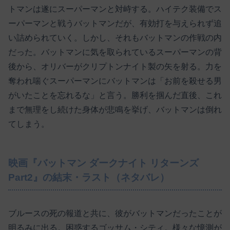
トマンは遂にスーパーマンと対峙する。ハイテク装備でス
ーパーマンと戦うバットマンだが、有効打を与えられず追
い詰められていく。しかし、それもバットマンの作戦の内
だった。バットマンに気を取られているスーパーマンの背
後から、オリバーがクリプトンナイト製の矢を射る。力を
奪われ喘ぐスーパーマンにバットマンは「お前を殺せる男
がいたことを忘れるな」と言う。勝利を掴んだ直後、これ
まで無理をし続けた身体が悲鳴を挙げ、バットマンは倒れ
てしまう。
映画『バットマン ダークナイト リターンズ
Part2』の結末・ラスト（ネタバレ）
ブルースの死の報道と共に、彼がバットマンだったことが
明るみに出る。困惑するゴッサム・シティ。様々な憶測が