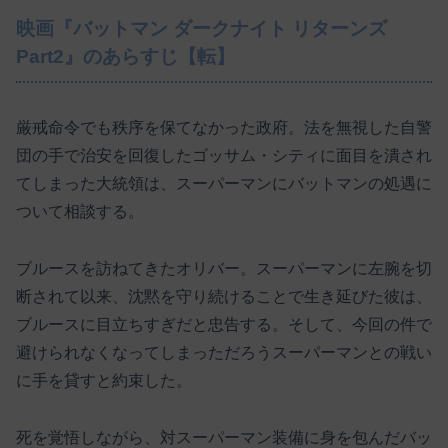
映画『バットマン ダークナイト リターンズ
Part2』のあらすじ【転】
厳戒命令でも秩序を保てなかった政府。法を無視した自警
団の手で治安を回復したゴッサム・シティに面目を潰され
てしまった大統領は、スーパーマンにバットマンの処遇に
ついて相談する。
ブルースを訪ねてきたオリバー。スーパーマンに左腕を切
断されて以来、沈黙を守り続けることで生き延びた彼は、
ブルースに目立ちすぎだと忠告する。そして、今回の件で
避けられなくなってしまっただろうスーパーマンとの戦い
に手を貸すと約束した。
死を覚悟しながら、対スーパーマン装備に身を包んだバッ