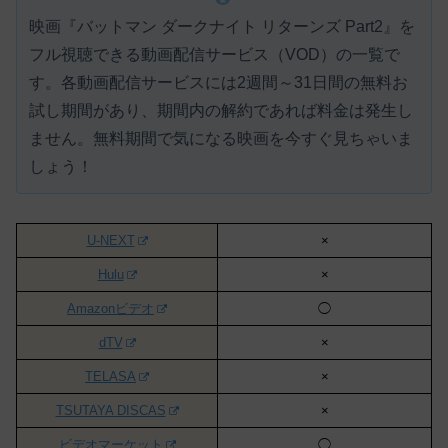
映画『バットマン ダークナイト リターンズ Part2』を
フル視聴できる動画配信サービス（VOD）の一覧で
す。各動画配信サービスには
2週間～31日間の無料お
試し期間があり、期間内の解約であれば料金は発生し
ません。
無料期間で気になる映画を今すぐ見ちゃいま
しょう！
U-NEXT
×
Hulu
×
Amazonビデオ
◯
dTV
×
TELASA
×
TSUTAYA DISCAS
×
ビデオマーケット
◯