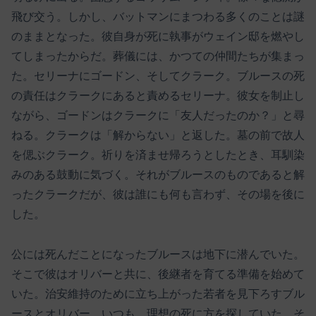
飛び交う。しかし、バットマンにまつわる多くのことは謎
のままとなった。彼自身が死に執事がウェイン邸を燃やし
てしまったからだ。葬儀には、かつての仲間たちが集まっ
た。セリーナにゴードン、そしてクラーク。ブルースの死
の責任はクラークにあると責めるセリーナ。彼女を制止し
ながら、ゴードンはクラークに「友人だったのか？」と尋
ねる。クラークは「解からない」と返した。墓の前で故人
を偲ぶクラーク。祈りを済ませ帰ろうとしたとき、耳馴染
みのある鼓動に気づく。それがブルースのものであると解
ったクラークだが、彼は誰にも何も言わず、その場を後に
した。
公には死んだことになったブルースは地下に潜んでいた。
そこで彼はオリバーと共に、後継者を育てる準備を始めて
いた。治安維持のために立ち上がった若者を見下ろすブル
ースとオリバー。いつも、理想の死に方を探していた。そ