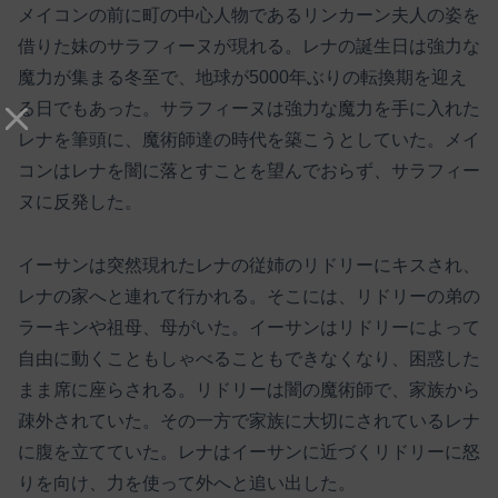
メイコンの前に町の中心人物であるリンカーン夫人の姿を
借りた妹のサラフィーヌが現れる。レナの誕生日は強力な
魔力が集まる冬至で、地球が5000年ぶりの転換期を迎え
る日でもあった。サラフィーヌは強力な魔力を手に入れた
レナを筆頭に、魔術師達の時代を築こうとしていた。メイ
コンはレナを闇に落とすことを望んでおらず、サラフィー
ヌに反発した。
イーサンは突然現れたレナの従姉のリドリーにキスされ、
レナの家へと連れて行かれる。そこには、リドリーの弟の
ラーキンや祖母、母がいた。イーサンはリドリーによって
自由に動くこともしゃべることもできなくなり、困惑した
まま席に座らされる。リドリーは闇の魔術師で、家族から
疎外されていた。その一方で家族に大切にされているレナ
に腹を立てていた。レナはイーサンに近づくリドリーに怒
りを向け、力を使って外へと追い出した。