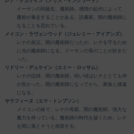
レナ・デュケイン（アリス・イングラート）
イーサンの同級生。魔術師。感情の起伏によって、
魔術が暴走することがある。読書家。闇の魔術師に
なることを恐れている。
メイコン・ラヴェンウッド（ジェレミー・アイアンズ）
レナの叔父。闇の魔術師だったが、レナを守るため
に光の魔術師になる。イーサンの母のことが好きだ
った。
リドリー・デュケイン（エミー・ロッサム）
レナの従姉。闇の魔術師。幼い頃はレナととても仲
が良かった。闇の魔術師になってから、家族と疎遠
になる。
サラフィーヌ（エマ・トンプソン）
メイコンの妹で、レナの母親。闇の魔術師。強大な
魔力を持っている。魔術師の時代を築くため、レナ
を闇に落とそうと画策する。