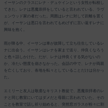
イーサンのクラスにレナ・デュケインという女性が転校し
てきた。レナは悪魔崇拝をしていると言われている、ラヴ
ェンウッド家の者だった。周囲はレナに対して距離を置く
が、イーサンは悪口を言われてもめげずに言い返すレナに
興味を抱く。
雨が降る中、イーサンは車が故障して立ち往生しているレ
ナに出会う。イーサンはレナを家まで送り、仲良くなろう
と色々話しかけた。だが、レナは仲良くする気がないの
か、冷たい態度を崩さなかった。会話の中で、レナが両親
を亡くしており、各地を転々としていることだけは分かっ
た。
エミリーと友人は敬虔なキリスト教徒で、悪魔崇拝者のレ
ナと同じ教室にいてはダメだと母親に言われていた。その
ことを教室で話し祈り始めると、突然窓ガラスが粉々に割