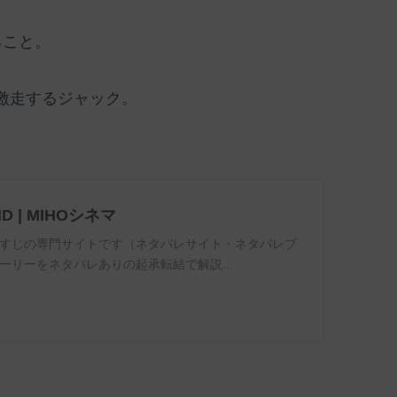
ること。
激走するジャック。
ND | MIHOシネマ
すじの専門サイトです（ネタバレサイト・ネタバレブ
ーリーをネタバレありの起承転結で解説...