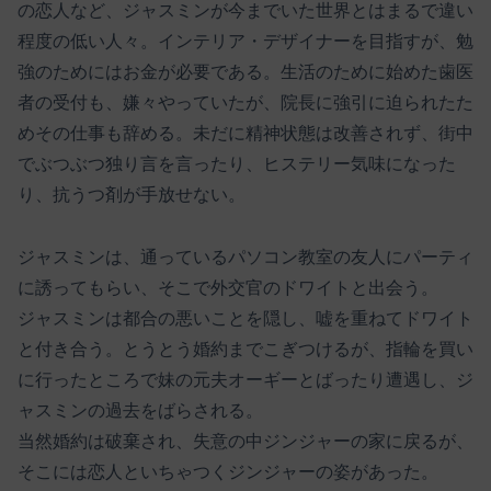
の恋人など、ジャスミンが今までいた世界とはまるで違い
程度の低い人々。インテリア・デザイナーを目指すが、勉
強のためにはお金が必要である。生活のために始めた歯医
者の受付も、嫌々やっていたが、院長に強引に迫られたた
めその仕事も辞める。未だに精神状態は改善されず、街中
でぶつぶつ独り言を言ったり、ヒステリー気味になった
り、抗うつ剤が手放せない。
ジャスミンは、通っているパソコン教室の友人にパーティ
に誘ってもらい、そこで外交官のドワイトと出会う。
ジャスミンは都合の悪いことを隠し、嘘を重ねてドワイト
と付き合う。とうとう婚約までこぎつけるが、指輪を買い
に行ったところで妹の元夫オーギーとばったり遭遇し、ジ
ャスミンの過去をばらされる。
当然婚約は破棄され、失意の中ジンジャーの家に戻るが、
そこには恋人といちゃつくジンジャーの姿があった。