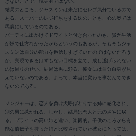
きないことで、現実的ではない。
結局のところ、ジャスミンは未だにセレブ気分でいるので
ある。スーパーのレジ打ちをする妹のことも、心の奥では
馬鹿にしているのである。
パーティに出かけてドワイトと付き合ったのも、貧乏生活
が嫌で仕方なかったからというのもあるが、そもそもジャ
スミンは自分の能力を過信しすぎていたのではないだろう
か。実現できるはずもない目標を立て、成し遂げられない
のは周りのせい。結局は男に頼る。彼女には自分自身が見
えていないのである。よって、本当に変わる事なんてでき
ないのである。
ジンジャーは、恋人を負け犬呼ばわりする姉に感化され、
別の男に惹かれる。しかし、結局は恋人と元のさやに戻
る。プライドの高い姉と違い、楽観的。子供のころから有
能な遺伝子を持った姉と比較されていた彼女にとっては、