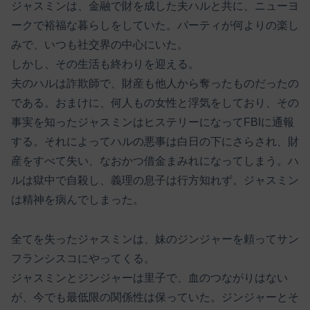
ジャスミンは、金融で財を成した夫ハルと共に、ニューヨ
ークで裕福な暮らしをしていた。パーティが何よりの楽し
みで、いつも社交界の中心にいた。
しかし、その生活も終わりを迎える。
夫のハルは詐欺師で、財産も他人から奪ったものだったの
である。おまけに、何人もの女性と浮気をしており、その
事実を知ったジャスミンはヒステリーになってFBIに通報
する。それによってハルの悪事は白日の下にさらされ、財
産をすべて失い、なおかつ借金まみれになってしまう。ハ
ルは獄中で自殺し、義理の息子は行方知れず。ジャスミン
は精神を病んでしまった。
全てを失ったジャスミンは、妹のジンジャーを頼ってサン
フランシスコにやってくる。
ジャスミンとジンジャーは里子で、血のつながりはない
が、今でも最低限の関係性は保っていた。ジンジャーとそ