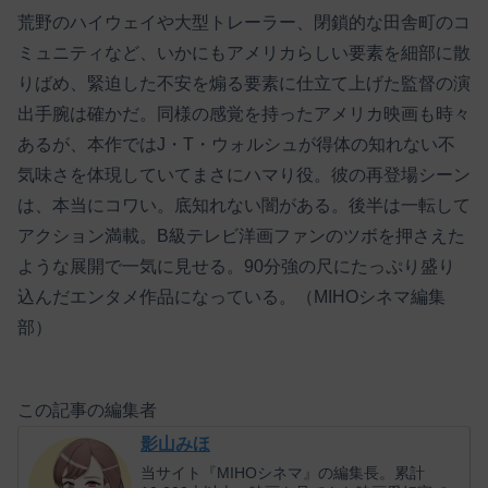
荒野のハイウェイや大型トレーラー、閉鎖的な田舎町のコ
ミュニティなど、いかにもアメリカらしい要素を細部に散
りばめ、緊迫した不安を煽る要素に仕立て上げた監督の演
出手腕は確かだ。同様の感覚を持ったアメリカ映画も時々
あるが、本作ではJ・T・ウォルシュが得体の知れない不
気味さを体現していてまさにハマり役。彼の再登場シーン
は、本当にコワい。底知れない闇がある。後半は一転して
アクション満載。B級テレビ洋画ファンのツボを押さえた
ような展開で一気に見せる。90分強の尺にたっぷり盛り
込んだエンタメ作品になっている。（MIHOシネマ編集
部）
この記事の編集者
影山みほ
当サイト『MIHOシネマ』の編集長。累計