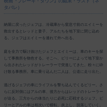
映画『ブレーキ・ダウン』の結末・ラスト（ネ
タバレ）
納屋に戻ったジェフは、冷蔵庫から窒息寸前のエイミーを
救出するとレッドと妻子、アルたちを地下室に閉じ込め
る。ジェフはエイミーを連れて外へ出る。
庭を全力で駆け抜けたジェフとエイミーは、車のキーを探
して事務所を物色する。そこへ、ビリーによって地下室か
ら出されたレッドがトレーラーで突進してきた。粉々に砕
け散る事務所。車に乗り込んだ二人は、公道に走り出た。
逃げるジェフの車にライフルを撃ち込んでくるビリー。さ
らに反対側にはアルの車、後方からはレッドのトレーラー
が迫る。三方からの体当たりに必死に応戦するジェフ。ビ
リーとアルの車は相次いで横転、炎上し、脱落していく。