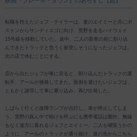
映画『ブレーキ・ダウン』のあらすじ【起】
転職を控えたジェフ・テイラーは、妻のエイミーと共にボ
ストンからサンディエゴに向け、荒野を走るハイウェイ
15号線を移動していた。途中、二人の新車の前に割り込
んできたトラックと危うく衝突しそうになったジェフは、
次の店で休むことにする。
店から出たジェフが車に戻ると、割り込んだトラックの運
転手、アールが挑発してきた。面倒を避けたいジェフは、
ともかく謝罪して車に乗り込み、再び出発した。
しばらく行くと故障ランプが点灯し、車が停止してしま
う。荒野の真ん中で助けを呼ぶにも携帯電話は圏外、無線
もなく途方に暮れるジェフとエイミー。二人を嘲笑うかの
ように、アールのトラックが通り抜け、道の先からこちら