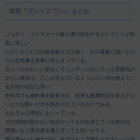
映画『ブレイブ ワン』 まとめ
ジョディ・フォスターが殺人者の役をやるということが非
常に珍しい。
だがしかしただの快楽殺人では無く、心の葛藤と闘いなが
らの女性像を見事に演じきっている。
元々バカみたいに明るくてコメディに向いている雰囲気が
少ない彼女は、どこか含んでいるような心に何か抱えてい
る女性の役が上手い。
本作品でも婚約者を殺害され、自身も数週間目を覚まさな
いような酷いケガを負わされているわけである。
もちろん心理的にまいっている。
その自制の効かない自分というものを演じている彼女は、
間違いなく実力派女優と言っても良いだろう。
昔は若かった彼女だが、今ではもう立派なベテランハリウ