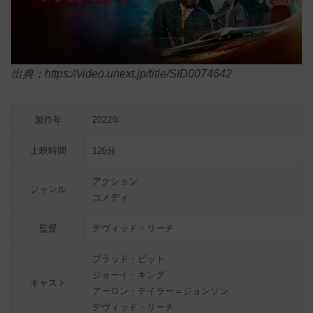
出典：https://video.unext.jp/title/SID0074642
製作年
2022年
上映時間
126分
アクション
ジャンル
コメディ
監督
デヴィッド・リーチ
ブラッド・ピット
ジョーイ・キング
キャスト
アーロン・テイラー＝ジョンソン
デヴィッド・リーチ