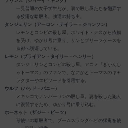
プリンス（ジョーイ・キング）
一見普通の女子学生だが、裏で殺し屋たちを翻弄す
る狡猾な暗殺者。強運の持ち主。
タンジェリン（アーロン・テイラー＝ジョンソン）
レモンとコンビの殺し屋。ホワイト・デスから依頼
を受け、ゆかり号に乗り、サンとブリーフケースを
京都へ護送している。
レモン（ブライアン・タイリー・ヘンリー）
タンジェリンとコンビの殺し屋。アニメ『きかんし
ゃトーマス』のファンで、なにかとトーマスのキャ
ラクターやエピソードを引用する。
ウルフ（バッド・バニー）
メキシコでナンバーワンの殺し屋。妻を殺した犯人
に復讐するため、ゆかり号に乗り込む。
ホーネット（ザジー・ビーツ）
毒使いの暗殺者で、ブームスラングヘビの猛毒を使