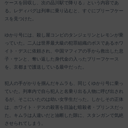
ケースを回収し、次の品川駅で降りる」という内容であ
る。レディバグは列車に乗り込むと、すぐにブリーフケー
スを見つけた。
ゆかり号には、殺し屋コンビのタンジェリンとレモンが乗
っていた。二人は世界最大級の犯罪組織のボスであるホワ
イト・デスに依頼され、中国マフィアの手から救出した息
子・サンと、奪い返した身代金の入ったブリーフケース
を、京都まで護送している最中だった。
犯人の手がかりを掴んだキムラも、同じくゆかり号に乗っ
ていた。列車内で自ら犯人と名乗り出る人物に呼び出され
るが、そこにいたのは幼い女学生だった。しかしその正体
は、ホワイト・デスの殺害を目論む暗殺者・プリンスだっ
た。キムラは人違いだと油断した隙に、スタンガンで気絶
させられてしまう。