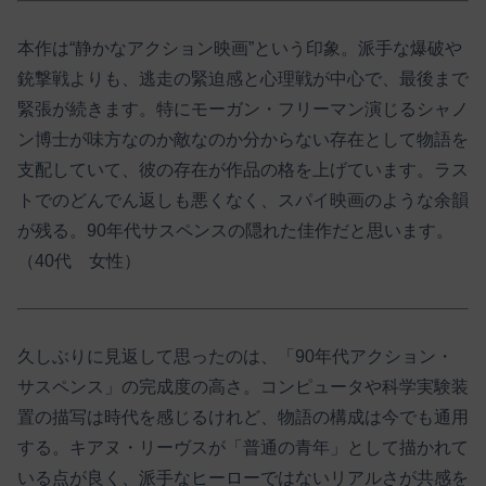
本作は“静かなアクション映画”という印象。派手な爆破や
銃撃戦よりも、逃走の緊迫感と心理戦が中心で、最後まで
緊張が続きます。特にモーガン・フリーマン演じるシャノ
ン博士が味方なのか敵なのか分からない存在として物語を
支配していて、彼の存在が作品の格を上げています。ラス
トでのどんでん返しも悪くなく、スパイ映画のような余韻
が残る。90年代サスペンスの隠れた佳作だと思います。
（40代 女性）
久しぶりに見返して思ったのは、「90年代アクション・
サスペンス」の完成度の高さ。コンピュータや科学実験装
置の描写は時代を感じるけれど、物語の構成は今でも通用
する。キアヌ・リーヴスが「普通の青年」として描かれて
いる点が良く、派手なヒーローではないリアルさが共感を