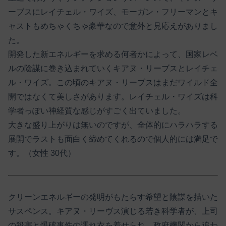
ーブスにレイチェル・ワイズ、モーガン・フリーマンとキ
ャストもめちゃくちゃ豪華なので意外と見応えがありまし
た。
開発した新エネルギーを求める何者かによって、国家レベ
ルの陰謀に巻き込まれていくキアヌ・リーブスとレイチェ
ル・ワイズ。この頃のキアヌ・リーブスはまだワイルド全
開ではなくて美しさがあります。レイチェル・ワイズは科
学者っぽい神経質な感じがすごく出ていました。
大きな盛り上がりは無いのですが、全体的にハラハラする
展開でラストも面白く締めてくれるので個人的には満足で
す。（女性 30代）
クリーンエネルギーの発明がもたらす希望と陰謀を描いた
サスペンス。キアヌ・リーヴス演じる若き科学者が、上司
の殺害と爆破事件の濡れ衣を着せられ、政府機関から追わ