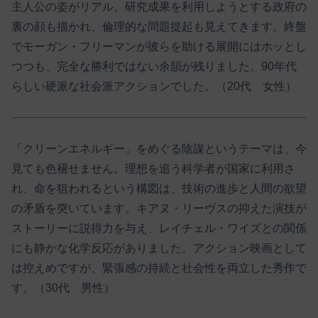
主人公の姿がリアル。研究成果を利用しようとする政府の
裏の顔も描かれ、倫理的な問題提起も見えてきます。終盤
でモーガン・フリーマンが彼らを助ける展開にはホッとし
つつも、完全な勝利ではない余韻が残りました。90年代
らしい硬派な社会派アクションでした。（20代 女性）
「クリーンエネルギー」をめぐる陰謀というテーマは、今
見ても色褪せません。理想を追う科学者が国家に利用さ
れ、命を狙われるという構図は、技術の進歩と人間の欲望
の矛盾を突いています。キアヌ・リーヴスの抑えた演技が
ストーリーに説得力を与え、レイチェル・ワイズとの関係
にも静かな化学反応がありました。アクション映画として
は控えめですが、緊張感の持続と社会性を両立した秀作で
す。（30代 男性）