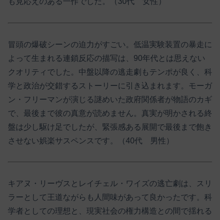
も見応えのある一作でした。（30代 女性）
冒頭の爆破シーンの迫力がすごい。低温実験装置の暴走に
よって生まれる連鎖反応の描写は、90年代とは思えない
クオリティでした。中盤以降の逃走劇もテンポが良く、科
学と政治が交錯するストーリーに引き込まれます。モーガ
ン・フリーマンが演じる謎めいた政府関係者が物語のカギ
で、最後まで彼の真意が読めません。真実が明かされる終
盤は少し駆け足でしたが、緊張感ある展開で最後まで飽き
させない娯楽サスペンスです。（40代 男性）
キアヌ・リーヴスとレイチェル・ワイズの逃亡劇は、スリ
ラーとして王道ながらも人間味があって良かったです。科
学者としての理想と、現実社会の権力構造との間で揺れる