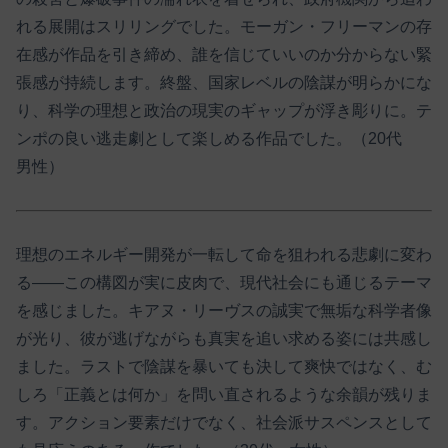
れる展開はスリリングでした。モーガン・フリーマンの存
在感が作品を引き締め、誰を信じていいのか分からない緊
張感が持続します。終盤、国家レベルの陰謀が明らかにな
り、科学の理想と政治の現実のギャップが浮き彫りに。テ
ンポの良い逃走劇として楽しめる作品でした。（20代
男性）
理想のエネルギー開発が一転して命を狙われる悲劇に変わ
る――この構図が実に皮肉で、現代社会にも通じるテーマ
を感じました。キアヌ・リーヴスの誠実で無垢な科学者像
が光り、彼が逃げながらも真実を追い求める姿には共感し
ました。ラストで陰謀を暴いても決して爽快ではなく、む
しろ「正義とは何か」を問い直されるような余韻が残りま
す。アクション要素だけでなく、社会派サスペンスとして