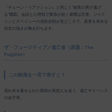
『チェーン・リアクション』と同じく“無実の男が逃げ
る”構図。会話と心理戦で緊張が続く展開は圧巻。ジャク
ソンとスペイシーの演技合戦が見どころで、真実を求める
信念の強さが胸を打ちます。
ザ・フュージティブ／逃亡者（原題：The
Fugitive）
この映画を一言で表すと？
濡れ衣を着せられた医師が真犯人を追う、逃亡サスペンス
の金字塔。