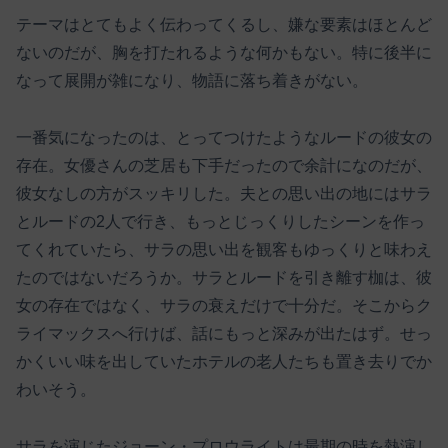
テーマはとてもよく伝わってくるし、嫌な要素はほとんど
ないのだが、胸を打たれるような何かもない。特に後半に
なって展開が雑になり、物語に落ち着きがない。
一番気になったのは、とってつけたようなルードの彼女の
存在。女優さんの芝居も下手だったので余計になのだが、
彼女なしの方がスッキリした。夫との思い出の地にはサラ
とルードの2人で行き、もっとじっくりしたシーンを作っ
てくれていたら、サラの思い出を観客もゆっくりと味わえ
たのではないだろうか。サラとルードを引き離す枷は、彼
女の存在ではなく、サラの衰えだけで十分だ。そこからク
ライマックスへ行けば、話にもっと深みが出たはず。せっ
かくいい味を出していたホテルの老人たちも置き去りでか
わいそう。
サラを演じたジョーン・プロウライトは最期の時を熱演し