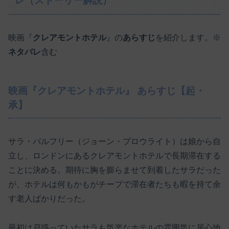
レ（ストーリー解説）
映画『
クレアモントホテル
』の
あらすじ
を紹介します。※
ネタバレ
含む
映画『クレアモントホテル』 あらすじ【起・
承】
サラ・パルフリー（ジョーン・プロウライト）は娘から自
立し、ロンドンにあるクレアモントホテルで長期滞在する
ことに決める。期待に胸を膨らませて到着したサラだった
が、ホテルは何もかもがチープで滞在者たちも暇を持て余
す老人ばかりだった。
最初は戸惑っていたサラも気楽なホテルの雰囲気に居心地