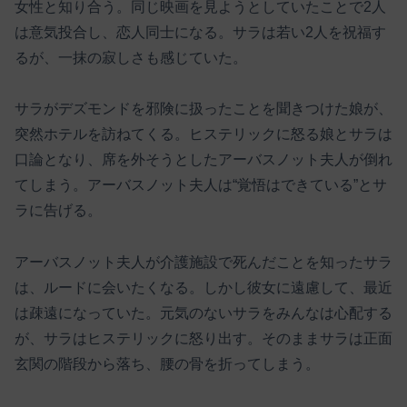
女性と知り合う。同じ映画を見ようとしていたことで2人
は意気投合し、恋人同士になる。サラは若い2人を祝福す
るが、一抹の寂しさも感じていた。
サラがデズモンドを邪険に扱ったことを聞きつけた娘が、
突然ホテルを訪ねてくる。ヒステリックに怒る娘とサラは
口論となり、席を外そうとしたアーバスノット夫人が倒れ
てしまう。アーバスノット夫人は“覚悟はできている”とサ
ラに告げる。
アーバスノット夫人が介護施設で死んだことを知ったサラ
は、ルードに会いたくなる。しかし彼女に遠慮して、最近
は疎遠になっていた。元気のないサラをみんなは心配する
が、サラはヒステリックに怒り出す。そのままサラは正面
玄関の階段から落ち、腰の骨を折ってしまう。