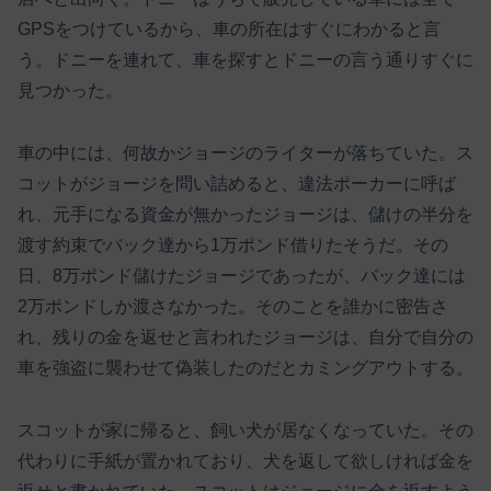
GPSをつけているから、車の所在はすぐにわかると言
う。ドニーを連れて、車を探すとドニーの言う通りすぐに
見つかった。
車の中には、何故かジョージのライターが落ちていた。ス
コットがジョージを問い詰めると、違法ポーカーに呼ば
れ、元手になる資金が無かったジョージは、儲けの半分を
渡す約束でバック達から1万ポンド借りたそうだ。その
日、8万ポンド儲けたジョージであったが、バック達には
2万ポンドしか渡さなかった。そのことを誰かに密告さ
れ、残りの金を返せと言われたジョージは、自分で自分の
車を強盗に襲わせて偽装したのだとカミングアウトする。
スコットが家に帰ると、飼い犬が居なくなっていた。その
代わりに手紙が置かれており、犬を返して欲しければ金を