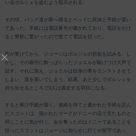
いるポルシェを盗むよう指示される。
その頃、バック達が家へ帰るとベッドに死体と手紙が置い
てあった。手紙には電話番号が書かれており、電話をかけ
ると警察に繋がったので慌てて電話を切った。
夜が更けてから、ジョージはポルシェの窃盗を試みる。し
かし、その最中に酔っぱらったジョエルが駆けつけ大声で
話す。それに加え、ジョエルは自身の車をエンストさせて
しまい、道を塞いでしまう。結果、あと少しでポルシェを
持ち出せるところで3人は逃走する羽目になる。
すると再び手紙が届く。連絡を待てと書かれた手紙を読ん
だスコットは、描かれたマークがドニーの店で見たものと
同じことに気が付く。金を奪ったのはドニーであることを
悟ったスコットはジョージに知らせに行くが留守であっ