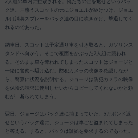
2人組の車内に拉致される。俺たちの金を返せというバッ
ク達。戸惑うスコットの元にジョエルが駆けつけ、ジョエ
ルは消臭スプレーをバック達の目に吹きかけ、撃退してく
れるのであった。
納車日、スコットは予定通り車を引き取ると、ガソリンス
タンドへ向かう。そこで覆面をかぶった2人組に襲われ
る。そのまま車を奪われてしまったスコットはジョージと
一緒に警察へ駆け込む。防犯カメラの映像を確認しなが
ら、警察に状況を説明する。ジョージは防犯カメラの映像
を保険の請求に使用したいからコピーしてくれないかと頼
むが、断られてしまう。
翌日、ジョージはバック達に捕まっていた。5万ポンド返
せというバック達に、ジョージは車ごと盗まれてしまった
と答える。すると、バックは証拠を要求するのであった。