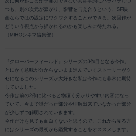
次に何が起こるか予測のできない異常事態にハラハラしつ
つも、別の次元が繋がり、影響を与え合うという、SF映
画ならではの設定にワクワクすることができる。次回作が
どういう視点から描かれるのかも楽しみに待たれる。
（MIHOシネマ編集部）
『クローバーフィールド』シリーズの3作目となる今作。
とにかく意味が分からないまま進んでいくストーリーがク
セになるこのシリーズが大好きな私は今作にも非常に期待
していました。
今作は前の2作に比べると物凄く分かりやすい内容になっ
ていて、今まで謎だった部分や理解出来ていなかった部分
が少しずつ解明されていきます。
今作だけを見ても面白くないと思うので、これから見る方
にはシリーズの最初から鑑賞することをオススメします。