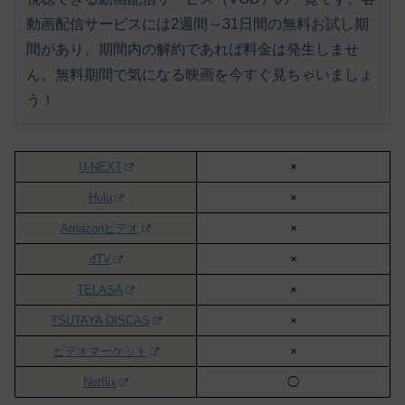
動画配信サービスには
2週間～31日間の無料お試し期
間があり、期間内の解約であれば料金は発生しませ
ん。
無料期間で気になる映画を今すぐ見ちゃいましょ
う！
U-NEXT
×
Hulu
×
Amazonビデオ
×
dTV
×
TELASA
×
TSUTAYA DISCAS
×
ビデオマーケット
×
Netflix
◯