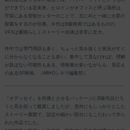
ができている近未来。ヒロインがオフィスと呼ぶ場所は、
宇宙にある管制センターのことで、主にAIと一緒に火星の
探索をするのが任務。今作はB級映画ではあるものの、
VFXは素晴らしくストーリー自体は非常に壮大。
作中では専門用語も多く、ちょっと気を抜くと状況がすぐ
に分からなくなることも多い。集中して見なければ、理解
が及ばない可能性もある。情報量が多いながらも、見応え
のあるSF映画。（MIHOシネマ編集部）
『オデッセイ』を彷彿とさせるパッケージにB級作品だろ
うと高を括って鑑賞しましたが、意外にもしっかりとした
ストーリー展開で、設定や細かい部分にもこだわって作ら
れた作品でした。