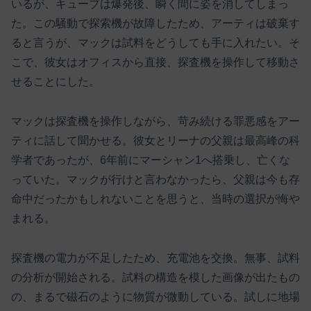
いるが、キューブは爆発後、瞬く間に姿を消してしまっ
た。この騒動で探索機が故障したため、アーティは破棄す
ると言うが、マックは試料をどうしても手に入れたい。そ
こで、彼女はオフィスから直接、探査機を操作して移動さ
せることにした。
マックは探査機を操作しながら、苛み続ける罪悪感をアー
ティに話して聞かせる。彼女とリーナの父親は最高峰の科
学者であったが、6年前にマーシャン1へ搭乗し、亡くな
っていた。マックが行けと言わなかったら、父親は今も存
命中だったかもしれないことを思うと、当時の選択が悔や
まれる。
探査機の電力が不足したため、充電池を交換。無事、試料
の分析が開始される。試料の構造を模した画像が出たもの
の、まるで磁石のように物質が微動している。試しに地場