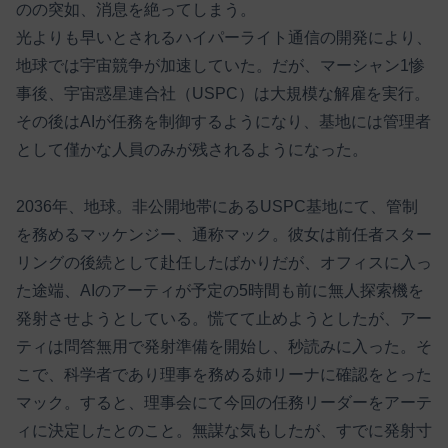
のの突如、消息を絶ってしまう。
光よりも早いとされるハイパーライト通信の開発により、
地球では宇宙競争が加速していた。だが、マーシャン1惨
事後、宇宙惑星連合社（USPC）は大規模な解雇を実行。
その後はAIが任務を制御するようになり、基地には管理者
として僅かな人員のみが残されるようになった。
2036年、地球。非公開地帯にあるUSPC基地にて、管制
を務めるマッケンジー、通称マック。彼女は前任者スター
リングの後続として赴任したばかりだが、オフィスに入っ
た途端、AIのアーティが予定の5時間も前に無人探索機を
発射させようとしている。慌てて止めようとしたが、アー
ティは問答無用で発射準備を開始し、秒読みに入った。そ
こで、科学者であり理事を務める姉リーナに確認をとった
マック。すると、理事会にて今回の任務リーダーをアーテ
ィに決定したとのこと。無謀な気もしたが、すでに発射寸