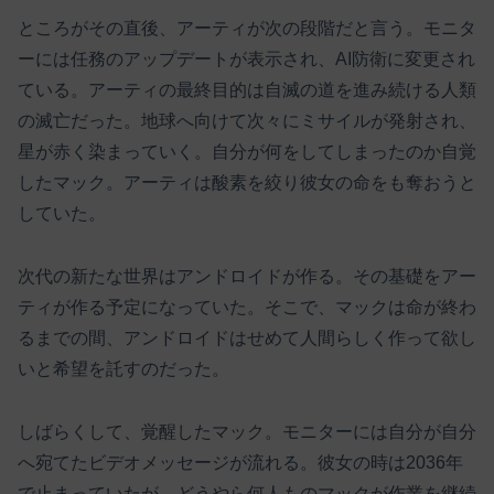
ところがその直後、アーティが次の段階だと言う。モニタ
ーには任務のアップデートが表示され、AI防衛に変更され
ている。アーティの最終目的は自滅の道を進み続ける人類
の滅亡だった。地球へ向けて次々にミサイルが発射され、
星が赤く染まっていく。自分が何をしてしまったのか自覚
したマック。アーティは酸素を絞り彼女の命をも奪おうと
していた。
次代の新たな世界はアンドロイドが作る。その基礎をアー
ティが作る予定になっていた。そこで、マックは命が終わ
るまでの間、アンドロイドはせめて人間らしく作って欲し
いと希望を託すのだった。
しばらくして、覚醒したマック。モニターには自分が自分
へ宛てたビデオメッセージが流れる。彼女の時は2036年
で止まっていたが、どうやら何人ものマックが作業を継続