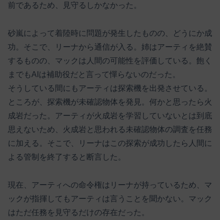
前であるため、見守るしかなかった。
砂嵐によって着陸時に問題が発生したものの、どうにか成
功。そこで、リーナから通信が入る。姉はアーティを絶賛
するものの、マックは人間の可能性を評価している。飽く
までもAIは補助役だと言って憚らないのだった。
そうしている間にもアーティは探索機を出発させている。
ところが、探索機が未確認物体を発見。何かと思ったら火
成岩だった。アーティが火成岩を学習していないとは到底
思えないため、火成岩と思われる未確認物体の調査を任務
に加える。そこで、リーナはこの探索が成功したら人間に
よる管制を終了すると断言した。
現在、アーティへの命令権はリーナが持っているため、マ
ックが指揮してもアーティは言うことを聞かない。マック
はただ任務を見守るだけの存在だった。