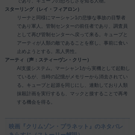
であり、キューブの恐ろしさを知る人物。
スターリング（レイ・フィアロン）
リーナと同様にマーシャン1の悲惨な事故の目撃者
であり軍人。管制センターの前任者であり、調査員
として再び管制センターへ戻って来る。キューブと
アーティが人類の敵であることを察し、事前に食い
止めようとする。黒人男性。
アーティ（声：スティーヴン・クリー）
AI支援システム。マーシャン1から実機として起動し
ているが、当時の記憶がメモリーから消去されてい
る。キューブと起源を同じにし、連動しており人類
抹殺計画を実行するも、マックと接することで再考
する機会を得る。
映画『クリムゾン・プラネット』のネタバレ
あらすじ（ストーリー解説）