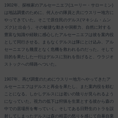
1902年、探検家のアルセーニエフ(ユーリー・サローミン)
は地誌調査のために、何人かの隊員と共にウスリー地方に
やってきていた。そこで原住民のデルス(マキシム・ムン
ズク)と出会う。その敏捷な動きや洞察力、自然に対する
豊富な知識や経験に感心したアルセーニエフは彼を案内役
として同行させる。まもなくデルスは隊にとけ込み、アル
セーニエフも幾度となく危機を救われるのだった。そして
目的を果たした一行はデルスに別れを告げると、ウラジオ
ストックへの帰路へついた。
1907年、再び調査のためにウスリー地方へやってきたア
ルセーニエフはデルスと再会を果たし、また案内役を頼む
ことになる。しかしデルスには老いの陰りが見られるよう
になっていた。視力の低下は狩猟を生業とする彼から森の
中での居場所を奪っていく。そしてある日野生のトラを誤
射してしまったデルスは森の精霊の怒りを感じて自暴自棄