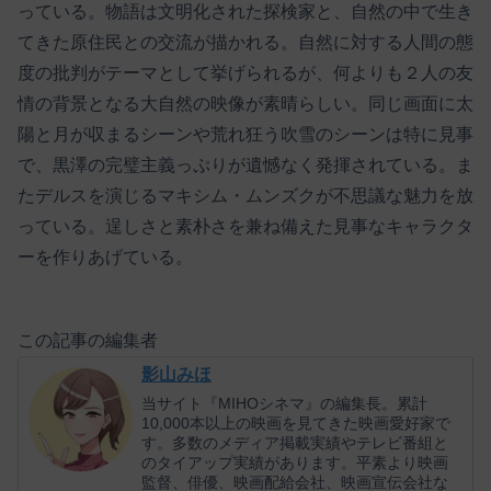
っている。物語は文明化された探検家と、自然の中で生き
てきた原住民との交流が描かれる。自然に対する人間の態
度の批判がテーマとして挙げられるが、何よりも２人の友
情の背景となる大自然の映像が素晴らしい。同じ画面に太
陽と月が収まるシーンや荒れ狂う吹雪のシーンは特に見事
で、黒澤の完璧主義っぷりが遺憾なく発揮されている。ま
たデルスを演じるマキシム・ムンズクが不思議な魅力を放
っている。逞しさと素朴さを兼ね備えた見事なキャラクタ
ーを作りあげている。
この記事の編集者
影山みほ
当サイト『MIHOシネマ』の編集長。累計
10,000本以上の映画を見てきた映画愛好家で
す。多数のメディア掲載実績やテレビ番組と
のタイアップ実績があります。平素より映画
監督、俳優、映画配給会社、映画宣伝会社な