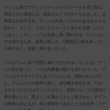
ディンは再びブラックジャックからのメールを受け取る。
指定された場所には、徳貿グループのホテルがあった。Q
警視正が見守る中、ディンは中国・マカオにあるホテルを
訪れた。そこで、ブラックジャックと思われる男（シウ）
に会う。しかし、シウは女殺し屋に襲われる。ディンはシ
ウを助けるため、必死に戦った。Q警視正は銃を持ってい
る振りをし、女殺し屋を追っ払った。
シウはラムに地下空間に連れて行かれる。そこには、ディ
ンの姿があった。シウは内通者の疑いを持たれていた。デ
ィンはマカオでシウと会っていたため、誘拐されたのだっ
た。ラムはシウの携帯を調べ、発信機を発見する。だが、
それをつけたのはディンではなく、徳貿グループの裏切り
者の男だった。男はミンを襲おうとして殺された。ディン
は無実を訴えるが、潜入捜査官であることを知る男・フー