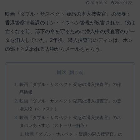
2019.03.20
2024.04.22
映画『ダブル・サスペクト 疑惑の潜入捜査官』の概要：
香港警察情報課のホン・ドウヘン警視が殺害された。彼は
亡くなる前、部下の命を守るために潜入中の捜査官のデー
タを消去していた。2年後、潜入捜査官のディンは、ホン
の部下と思われる人物からメールをもらう。
目次
映画『ダブル・サスペクト 疑惑の潜入捜査官』の作
品情報
映画『ダブル・サスペクト 疑惑の潜入捜査官』の登
場人物（キャスト）
映画『ダブル・サスペクト 疑惑の潜入捜査官』のネ
タバレあらすじ（ストーリー解説）
映画『ダブル・サスペクト 疑惑の潜入捜査官』の