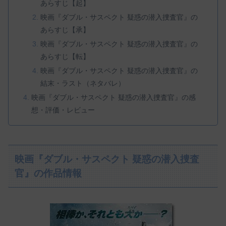
あらすじ【起】
映画『ダブル・サスペクト 疑惑の潜入捜査官』の
あらすじ【承】
映画『ダブル・サスペクト 疑惑の潜入捜査官』の
あらすじ【転】
映画『ダブル・サスペクト 疑惑の潜入捜査官』の
結末・ラスト（ネタバレ）
映画『ダブル・サスペクト 疑惑の潜入捜査官』の感
想・評価・レビュー
映画『ダブル・サスペクト 疑惑の潜入捜査
官』の作品情報