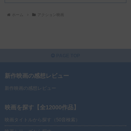
ホーム
アクション映画
PAGE TOP
新作映画の感想レビュー
新作映画の感想レビュー
映画を探す【全12000作品】
映画タイトルから探す（50音検索）