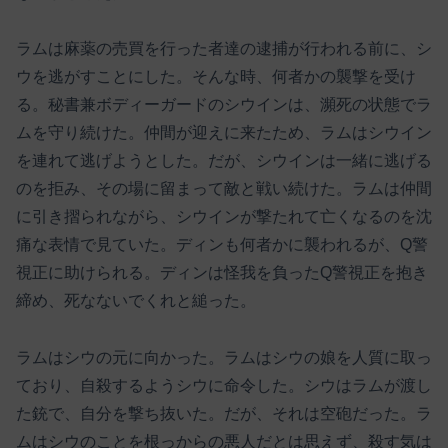
ラムは麻薬の売買を行った者達の逮捕が行われる前に、シ
ウを逃がすことにした。そんな時、何者かの襲撃を受け
る。秘書兼ボディーガードのシウインは、瀕死の状態でラ
ムを守り続けた。仲間が迎えに来たため、ラムはシウイン
を連れて逃げようとした。だが、シウインは一緒に逃げる
のを拒み、その場に留まって敵と戦い続けた。ラムは仲間
に引き摺られながら、シウインが撃たれて亡くなるのを沈
痛な表情で見ていた。ディンも何者かに襲われるが、Q警
視正に助けられる。ディンは怪我を負ったQ警視正を抱き
締め、死なないでくれと縋った。
ラムはシウの元に向かった。ラムはシウの娘を人質に取っ
ており、自殺するようシウに命令した。シウはラムが渡し
た銃で、自分を撃ち抜いた。だが、それは空砲だった。ラ
ムはシウのことを根っからの悪人だとは思えず、殺す気は