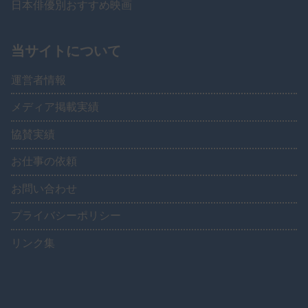
日本俳優別おすすめ映画
当サイトについて
運営者情報
メディア掲載実績
協賛実績
お仕事の依頼
お問い合わせ
プライバシーポリシー
リンク集