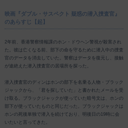
映画『ダブル・サスペクト 疑惑の潜入捜査官』
のあらすじ【起】
2年前、香港警察情報課のホン・ドウヘン警視が殺害され
た。彼は亡くなる前、部下の命を守るために潜入中の捜査
官のデータを消去していた。警察はデータを復元し、接触
が途絶えた潜入捜査官の居場所を探った。
潜入捜査官のディンはホンの部下を名乗る人物・ブラック
ジャックから、「君を探していた」と書かれたメールを受
け取る。ブラックジャックが使っていた暗号文は、ホンの
部下が使っていたものと同じだった。ブラックジャックは
ホンの死後単独で潜入を続けており、明後日の19時に会
いたいと言ってきた。