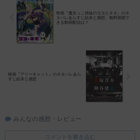
映画『魔女っこ姉妹のヨヨとネネ』のネ
タバレあらすじ結末と感想。無料視聴で
きる動画配信は？
映画『アリーキャット』のネタバレあら
すじ結末と感想
みんなの感想・レビュー
コメントを書き込む