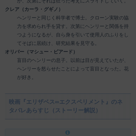
が、次第にそれは狂った考えにスライドしていく。
クレア（カーラ・グギノ）
ヘンリーと同じく科学者で博士。クローン実験の協
力を求められ手を貸す。次第にヘンリーと関係を持
つようになるが、自ら身を引いて使用人のふりをし
てそばに居続け、研究結果を見守る。
オリバー（マシュー・ビアード）
盲目のヘンリーの息子。以前は目が見えていたが、
ヘンリーを怒らせたことによって盲目となった。花
が好き。
映画『エリザベス∞エクスペリメント』のネ
タバレあらすじ（ストーリー解説）