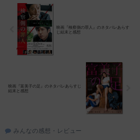
映画『検察側の罪人』のネタバレあらす
じ結末と感想
映画『富美子の足』のネタバレあらすじ
結末と感想
みんなの感想・レビュー