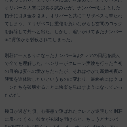
オリバーを人質に説得を試みたが、ナンバー6はふとした
拍子に引き金を引き、オリバーと共にエリザベスも撃たれ
てしまう。エリザベスは重傷を負いながらも玄関のロック
を解除して外へと出た。しかし、追いかけてきたナンバー
6に背後から射殺されてしまった。
別荘に一人きりになったナンバー6はクレアの日記を読ん
で全てを理解した。ヘンリーがクローン実験を行った当初
の目的は妻への愛からだったが、それはやがて新婚初夜の
興奮を追体験したいというものに変わり、最終的にはクロ
ーンたちを破壊することに快楽を見出すようになっていっ
たのだ。
幾日か過ぎた頃、心疾患で運ばれたクレアが退院して別荘
に戻ってくる。彼女が玄関を開けると、ちょうどナンバー