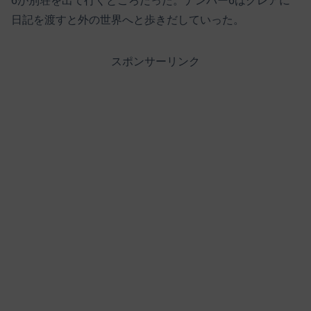
6が別荘を出て行くところだった。ナンバー6はクレアに
日記を渡すと外の世界へと歩きだしていった。
スポンサーリンク