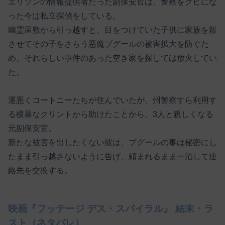
エリソンの情報提供者だった副保安官は、警察をクビにな
った今は私立探偵をしている。
幽霊屋敷から引っ越すと、目をつけていた子供に家族を殺
させてその子をさらう悪魔ブグールの被害拡大を防ぐた
め、それらしい事件のあった空き家を探しては放火してい
た。
運悪くコートニーたちが住んでいたが、州警察すら利用す
る横暴なクリントから助けたことから、3人と親しくなる
元副保安官。
新たな被害を出したくない彼は、ブグールの事は秘密にし
たまま引っ越さないように告げ、頼まれるまま一泊して連
絡先を交換する。
映画『フッテージ デス・スパイラル』 結末・ラ
スト（ネタバレ）