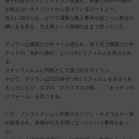
双子の息子ザックとディランを連れ、富豪だがDVや虐待
が絶えない夫クリントから逃げているコートニー。
知人に助けられ、かつて凄惨な殺人事件が起こった教会の
隣にある家を、空き家という登録のままで使っていた。
ディランは幽霊の少年マイロ誘われ、地下室で幽霊の少年
テッドの「魚釣り旅行」という8ミリフィルムを見せられ
る。
スナッフィルムに愕然として逃げ出すディラン。
やがて、ディランは1日1本ずつ8ミリフィルムを見せられ
ることになり、エマの「クリスマスの朝」、「キッチンの
リフォーム」を目にする。
一方、ノンフィクション作家のエリソン・オズワルド一家
が殺害され、末娘が行方不明になったという事件があっ
た。