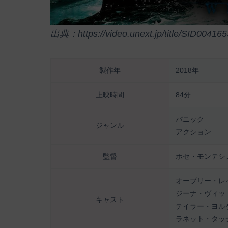
出典：https://video.unext.jp/title/SID004165
製作年
2018年
上映時間
84分
パニック
ジャンル
アクション
監督
ホセ・モンテシ
オーブリー・レ
ジーナ・ヴィッ
キャスト
テイラー・ヨル
ラネット・タッ