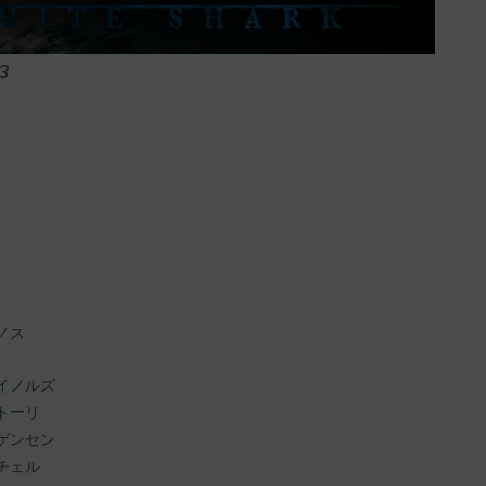
3
ノス
イノルズ
トーリ
ゲンセン
チェル