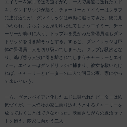
エイミーを家まで送る道すがら、一人で裏道に逸れたエド
を、ダンドリッジが襲う。チャーリーとエイミーはクラブ
に逃げ込むが、ダンドリッジは執拗に追ってきた。彼に見
つめられ、ふらふらと身をゆだねてしまうエイミー。チャ
ーリーが助けに入り、トラブルを見かねた警備員達もダン
ドリッジを引き離そうとする。すると、ダンドリッジは巨
体の警備員二人を切り裂いてしまった。クラブは騒然とな
り、逃げ惑う人波に引き離されてしまうチャーリーとエイ
ミー。エイミーはダンドリッジに捕まり、彼女を救いたけ
れば、チャーリーとピーターの二人で明日の夜、家にやっ
て来いという。
一方、ヴァンパイアと化したエドに襲われたピーターは怖
気づくが、一人怪物の家に乗り込もうとするチャーリーを
放っておくことはできなかった。映画さながらの退治セッ
トを抱え、隣家に向かう二人。