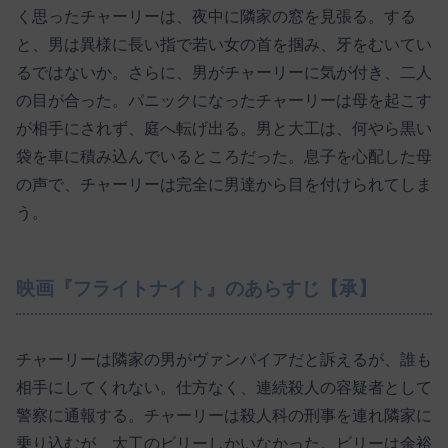
く思ったチャーリーは、夜中に隣家の窓を見張る。する
と、男は異様に長い指で若い女の首を掴み、牙をむいてい
るではないか。さらに、男がチャーリーに気が付き、二人
の目が合った。パニックになったチャーリーは母を起こす
が相手にされず、庭へ転げ出る。男と大工は、何やら黒い
袋を車に積み込んでいるところだった。息子を心配した母
の声で、チャーリーは完全に男達から目を付けられてしま
う。
映画『フライトナイト』のあらすじ【承】
チャーリーは隣家の男がヴァンパイアだと訴えるが、誰も
相手にしてくれない。仕方なく、連続殺人の容疑者として
警察に通報する。チャーリーは殺人科の刑事を連れ隣家に
乗り込むが、大工のビリーしかいなかった。ビリーは余裕