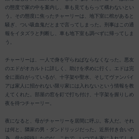
の態度で家の中を案内し、車も見てもらって構わないとい
う。その態度に焦ったチャーリーは、地下室に棺があると
騒ぎ、つい吸血鬼だとまで言ってしまった。刑事はこの通
報をイタズラと判断し、車も地下室も調べずに帰ってしま
う。
チャーリーは、一人で身を守らねばならなくなった。悪友
のエドがオカルトに詳しく、助けを求めに行く。エドは完
全に面白がっているが、十字架や聖水、そしてヴァンパイ
アは家人に招かれない限り家には入れないという情報を教
えてくれた。部屋の窓を釘で打ち付け、十字架を握りしめ
夜を待つチャーリー。
夜になると、母がチャーリーを居間に呼ぶ。客人だ。それ
は何と、隣家の男・ダンドリッジだった。近所付き合いの
為、母が招待したのだ。これで、いつでも家に入れてしま