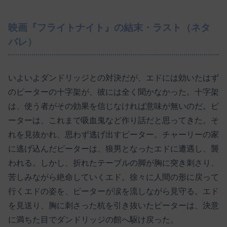
映画『フライトナイト』の結末・ラスト（ネタ
バレ）
いよいよダンドリッジとの対決だが、エドには効いたはず
のピーターの十字架が、彼には全く聞かなかった。十字架
は、使う者がその効果を信じなければ意味が無いのだ。ピ
ーターは、これまで吸血鬼など作り話だと思ってきた。そ
れを見抜かれ、思わず逃げ出すピーター。チャーリーの家
に逃げ込んだピーターは、狼男となったエドに遭遇し、襲
われる。しかし、折れたテーブルの脚が胸に突き刺さり、
苦しみながら絶命していくエド。徐々に人間の形に戻って
行くエドの姿を、ピーターが涙を流しながら見守る。エド
を見送り、胸に刺さった杭を引き抜いたピーターは、決意
に満ちた目でダンドリッジの館へ駆け戻った。