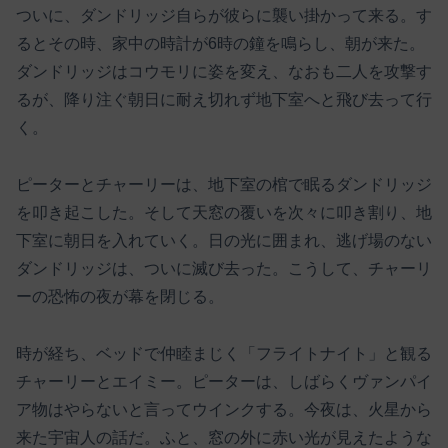
ついに、ダンドリッジ自らが彼らに襲い掛かって来る。す
るとその時、家中の時計が6時の鐘を鳴らし、朝が来た。
ダンドリッジはコウモリに姿を変え、なおも二人を攻撃す
るが、降り注ぐ朝日に耐え切れず地下室へと飛び去って行
く。
ピーターとチャーリーは、地下室の棺で眠るダンドリッジ
を叩き起こした。そして天窓の覆いを次々に叩き割り、地
下室に朝日を入れていく。日の光に囲まれ、逃げ場のない
ダンドリッジは、ついに滅び去った。こうして、チャーリ
ーの恐怖の夜が幕を閉じる。
時が経ち、ベッドで仲睦まじく「フライトナイト」と観る
チャーリーとエイミー。ピーターは、しばらくヴァンパイ
ア物はやらないと言ってウインクする。今夜は、火星から
来た宇宙人の話だ。ふと、窓の外に赤い光が見えたような