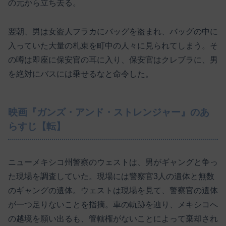
の元から立ち去る。
翌朝、男は女盗人フラカにバッグを盗まれ、バッグの中に
入っていた大量の札束を町中の人々に見られてしまう。そ
の噂は即座に保安官の耳に入り、保安官はクレブラに、男
を絶対にバスには乗せるなと命令した。
映画『ガンズ・アンド・ストレンジャー』のあ
らすじ【転】
ニューメキシコ州警察のウェストは、男がギャングと争っ
た現場を調査していた。現場には警察官3人の遺体と無数
のギャングの遺体。ウェストは現場を見て、警察官の遺体
が一つ足りないことを指摘。車の軌跡を辿り、メキシコへ
の越境を願い出るも、管轄権がないことによって棄却され