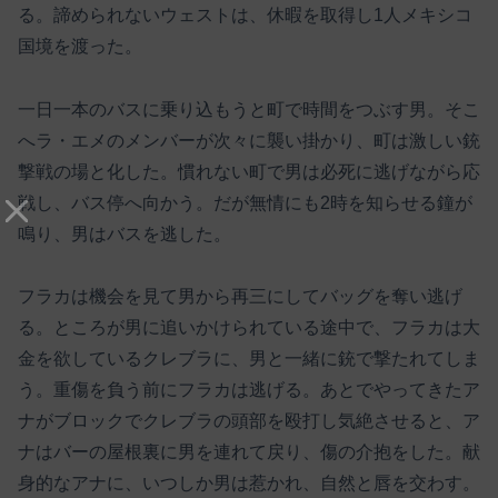
る。諦められないウェストは、休暇を取得し1人メキシコ
国境を渡った。
一日一本のバスに乗り込もうと町で時間をつぶす男。そこ
へラ・エメのメンバーが次々に襲い掛かり、町は激しい銃
撃戦の場と化した。慣れない町で男は必死に逃げながら応
戦し、バス停へ向かう。だが無情にも2時を知らせる鐘が
鳴り、男はバスを逃した。
フラカは機会を見て男から再三にしてバッグを奪い逃げ
る。ところが男に追いかけられている途中で、フラカは大
金を欲しているクレブラに、男と一緒に銃で撃たれてしま
う。重傷を負う前にフラカは逃げる。あとでやってきたア
ナがブロックでクレブラの頭部を殴打し気絶させると、ア
ナはバーの屋根裏に男を連れて戻り、傷の介抱をした。献
身的なアナに、いつしか男は惹かれ、自然と唇を交わす。