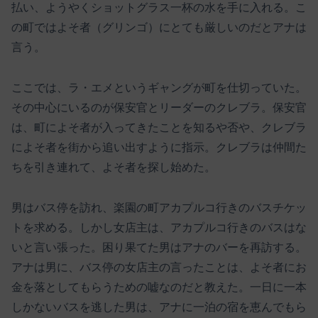
払い、ようやくショットグラス一杯の水を手に入れる。こ
の町ではよそ者（グリンゴ）にとても厳しいのだとアナは
言う。
ここでは、ラ・エメというギャングが町を仕切っていた。
その中心にいるのが保安官とリーダーのクレブラ。保安官
は、町によそ者が入ってきたことを知るや否や、クレブラ
によそ者を街から追い出すように指示。クレブラは仲間た
ちを引き連れて、よそ者を探し始めた。
男はバス停を訪れ、楽園の町アカプルコ行きのバスチケッ
トを求める。しかし女店主は、アカプルコ行きのバスはな
いと言い張った。困り果てた男はアナのバーを再訪する。
アナは男に、バス停の女店主の言ったことは、よそ者にお
金を落としてもらうための嘘なのだと教えた。一日に一本
しかないバスを逃した男は、アナに一泊の宿を恵んでもら