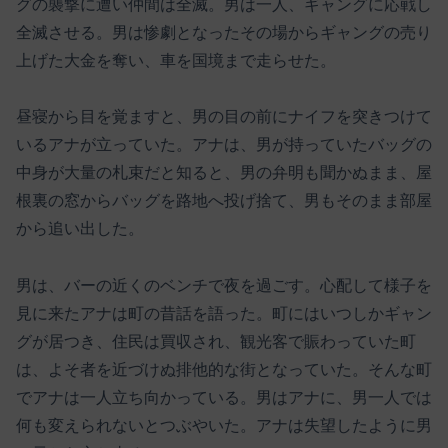
グの襲撃に遭い仲間は全滅。男は一人、ギャングに応戦し
全滅させる。男は惨劇となったその場からギャングの売り
上げた大金を奪い、車を国境まで走らせた。
昼寝から目を覚ますと、男の目の前にナイフを突きつけて
いるアナが立っていた。アナは、男が持っていたバッグの
中身が大量の札束だと知ると、男の弁明も聞かぬまま、屋
根裏の窓からバッグを路地へ投げ捨て、男もそのまま部屋
から追い出した。
男は、バーの近くのベンチで夜を過ごす。心配して様子を
見に来たアナは町の昔話を語った。町にはいつしかギャン
グが居つき、住民は買収され、観光客で賑わっていた町
は、よそ者を近づけぬ排他的な街となっていた。そんな町
でアナは一人立ち向かっている。男はアナに、男一人では
何も変えられないとつぶやいた。アナは失望したように男