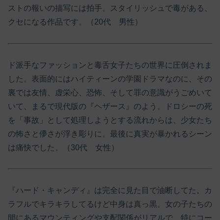
ストの報いの描写には拍手。スタイリッシュで毒がある、
クセになる作品です。（20代 男性）
ド派手なファッションと毒舌女子たちの世界に圧倒されま
した。表面的にはハイティーンの学園ドラマなのに、その
裏では友情、虚栄心、恐怖、そして罪の意識がうごめいて
いて、まるで現代版の『ヘザース』のよう。ドロシーの死
を「事故」として処理しようとする流れからは、少女たち
の怖さと儚さが浮き彫りに。最後に真実が暴かれるシーン
は痛快でした。（30代 女性）
『ハード・キャンディ』は完全に見た目で油断してた。カ
ラフルでキラキラしてるけど中身は真っ黒。女の子たちの
間にあるマウンティングや支配関係がリアルで、特にコー