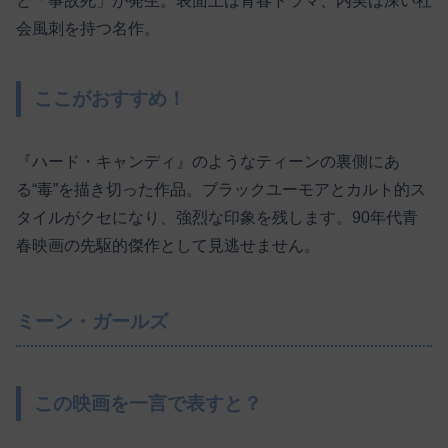
と「事故死」が発生。表面上は青春ドラマ、内実は深い社
会風刺を持つ名作。
ここがおすすめ！
『ハード・キャンディ』のようなティーンの裏側にあ
る“毒”を描き切った作品。ブラックユーモアとカルト的ス
タイルがクセになり、強烈な印象を残します。90年代青
春映画の先駆的傑作として見逃せません。
ミーン・ガールズ
この映画を一言で表すと？