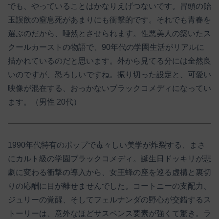
でも、やっていることはかなりえげつないです。冒頭の飴
玉誤飲の窒息死があまりにも衝撃的です。それでも青春を
選ぶのだから、唖然とさせられます。性悪美人の築いたス
クールカーストの物語で、90年代の学園生活がリアルに
描かれているのだと思います。外から見てる分には全然良
いのですが、恐ろしいですね。振り切った設定と、可愛い
映像が混在する、おっかないブラックコメディになってい
ます。（男性 20代）
1990年代特有のポップで毒々しい美学が炸裂する、まさ
にカルト級の学園ブラックコメディ。誕生日ドッキリが悲
劇に変わる衝撃の導入から、女王蜂の座を巡る虚構と裏切
りの応酬に目が離せませんでした。コートニーの支配力、
ジュリーの覚醒、そしてフェルナンダの野心が交錯するス
トーリーは、意外なほどサスペンス要素が強くて驚き。ラ