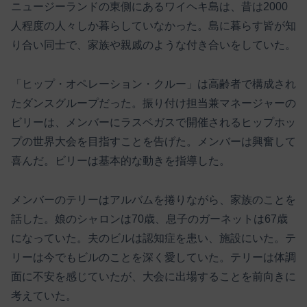
ニュージーランドの東側にあるワイヘキ島は、昔は2000
人程度の人々しか暮らしていなかった。島に暮らす皆が知
り合い同士で、家族や親戚のような付き合いをしていた。
「ヒップ・オペレーション・クルー」は高齢者で構成され
たダンスグループだった。振り付け担当兼マネージャーの
ビリーは、メンバーにラスベガスで開催されるヒップホッ
プの世界大会を目指すことを告げた。メンバーは興奮して
喜んだ。ビリーは基本的な動きを指導した。
メンバーのテリーはアルバムを捲りながら、家族のことを
話した。娘のシャロンは70歳、息子のガーネットは67歳
になっていた。夫のビルは認知症を患い、施設にいた。テ
リーは今でもビルのことを深く愛していた。テリーは体調
面に不安を感じていたが、大会に出場することを前向きに
考えていた。