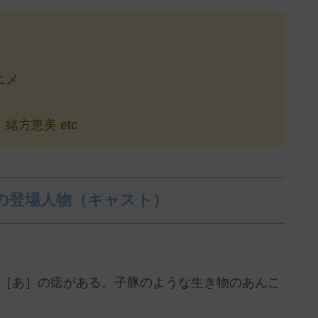
ニメ
方恵美 etc
』の登場人物（キャスト）
に［あ］の痣がある。子豚のような生き物のあんこ