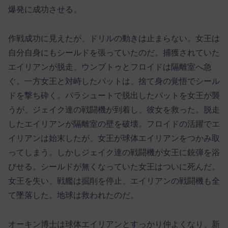
爆発に成功させる。
作戦成功に見えたが、ドリルの動きは止まらない。女王は
自分自身にもシールドを張っていたのだ。捕獲されていた
エイリアンが脱走、ウンブトゥとフロイドは隔離室へ急
ぐ。一方女王と対峙したパットは、捨て身の覚悟でシール
ドを撃ち砕く。パラシュートで脱出したパットを女王が襲
うが、ジェイク達の戦闘機が到着し、彼女を救った。脱走
したエイリアンが隔離室の壁を破壊。フロイドの活躍でエ
イリアンは始末したが、女王が球体エイリアンをつかみ取
ってしまう。しかしジェイク達の戦闘機が女王に銃弾を浴
びせる。シールドが無くなっていた女王はついに死んだ。
女王を失い、戦艦は掘削を停止、エイリアンの戦闘機も全
て墜落した。地球は救われたのだ。
オーキン博士は球体エイリアンとすっかり仲よくなり、新