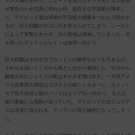
マンス飛行を行う。ニュースを見たホイットモア元大統領
が警告のため式典に現れた時、超巨大な宇宙船が飛来し
た。デイビッド達は球体の宇宙船の残骸をつかんで脱出す
るが、巨大戦艦の引力に引き寄せられてしまう。シールド
によって攻撃がきかず、月の基地は壊滅してしまった。生
き残ったディランとレインは地球へ向かう。
巨大戦艦はその引力でロンドンの都市や人々を引き上げ、
それらを高いところから落としながら着陸した。引力から
解放されたジェイクの船はすかさず逃げ出す。一方現アメ
リカ合衆国大統領はコロラドの核シェルターに、ホイット
モア前大統領と娘のパットはエリア51へ向かう。主人公
達の家族にも危険が迫っていた。デイビッドの父ジュリア
スは津波に流される。ディランの母も犠牲になってしまっ
た。