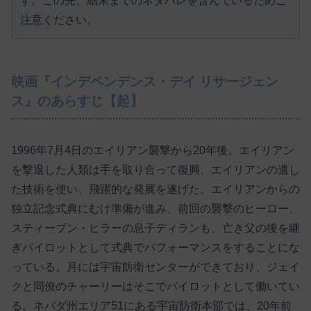
す。この先、結末までのネタバレを含んでいるためご
注意ください。
映画『インデペンデンス・デイ リサージェン
ス』のあらすじ【起】
1996年7月4日のエイリアン襲撃から20年後。エイリアン
を撃退した人類は手を取り合って復興、エイリアンの遺し
た技術を使い、飛躍的な発展を遂げた。エイリアンからの
独立記念式典にむけ準備が進み、前回の襲撃のヒーロー、
スティーブン・ヒラーの息子ディランも、亡き父の後を継
ぎパイロットとして式典でパフォーマンスをすることにな
っている。月には宇宙防衛センターができており、ジェイ
クと同僚のチャーリーはそこでパイロットとして働いてい
る。ネバダ州エリア51にある宇宙防衛本部では、20年前