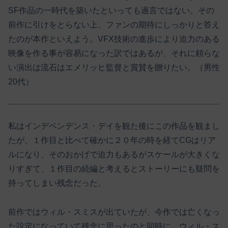
SF作品の一時代を築いたといっても過言ではない。その
前作に引けをとらない上、ファンの期待にしっかりと答え
たのが本作といえよう。VFX技術の進歩により迫力のある
映像を作る事が容易になった訳ではあるが、それに頼らな
い演出は流石はエメリッヒ監督と賞賛を贈りたい。（男性
20代）
私はインデペンデンス・デイを観た後にこの作品を観まし
たが、１作目と比べて確かに２０年の時を経てCGはリア
ルになり、そのおかげで迫力もあるがスケールが大きくな
りすぎて、１作目の続編と考えるとストーリーにも疑問を
持ってしまい残念だった。
前作ではウィル・スミスが出ていたが、今作では亡くなっ
た設定になっていて残念に思ったのと同時に、ウィル・ス