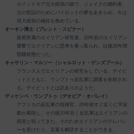
ホイットモア元大統領の娘で、ジェイクの婚約者。
父の世話のためにパイロットの夢をあきらめ、今は
現大統領の補佐を務めている。
オーキン博士（ブレント・スピナー）
政府所属のエイリアン研究者。20年前のエイリアン
襲撃でエイリアンに思考を乗っ取られ、以後20年間
昏睡状態だった。
キャサリン・マルソー（シャルロット・ゲンズブール）
フランス人でエイリアンの研究をしている。デイビ
ッドとともに、ウンブトゥ反乱軍に調査を依頼され
る。デイビッドとは訳ありのようだ。
ディケンベ・ウンブトゥ（デオビア・オパレイ）
アフリカの反乱軍の指揮官。20年前すぐ近くに宇宙
船が着陸し、その後10年近く反乱軍はエイリアンの
残党と戦ってきた。そのためエイリアンのテレパシ
ーを受けたり、言葉を解読することができる。