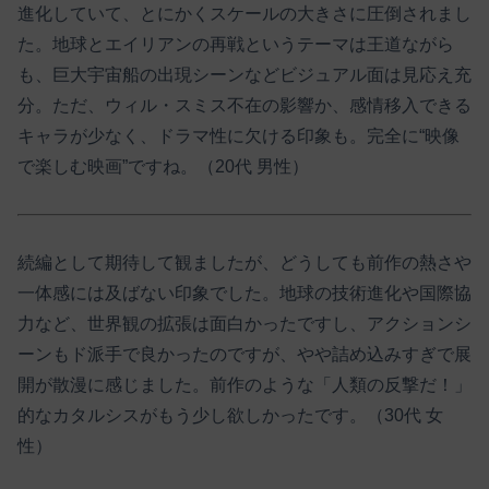
進化していて、とにかくスケールの大きさに圧倒されまし
た。地球とエイリアンの再戦というテーマは王道ながら
も、巨大宇宙船の出現シーンなどビジュアル面は見応え充
分。ただ、ウィル・スミス不在の影響か、感情移入できる
キャラが少なく、ドラマ性に欠ける印象も。完全に“映像
で楽しむ映画”ですね。（20代 男性）
続編として期待して観ましたが、どうしても前作の熱さや
一体感には及ばない印象でした。地球の技術進化や国際協
力など、世界観の拡張は面白かったですし、アクションシ
ーンもド派手で良かったのですが、やや詰め込みすぎで展
開が散漫に感じました。前作のような「人類の反撃だ！」
的なカタルシスがもう少し欲しかったです。（30代 女
性）