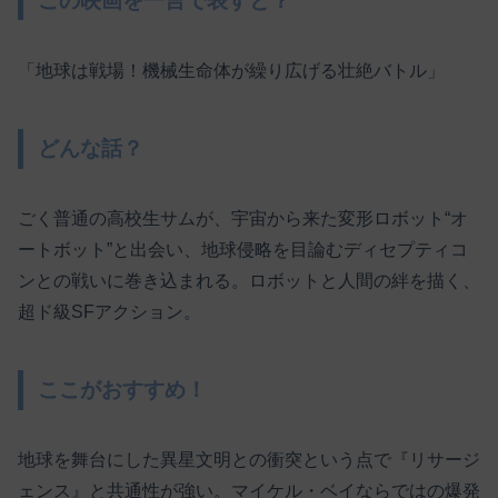
この映画を一言で表すと？
「地球は戦場！機械生命体が繰り広げる壮絶バトル」
どんな話？
ごく普通の高校生サムが、宇宙から来た変形ロボット“オ
ートボット”と出会い、地球侵略を目論むディセプティコ
ンとの戦いに巻き込まれる。ロボットと人間の絆を描く、
超ド級SFアクション。
ここがおすすめ！
地球を舞台にした異星文明との衝突という点で『リサージ
ェンス』と共通性が強い。マイケル・ベイならではの爆発