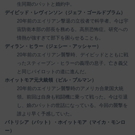
生同期のパットと婚約中。
デイビッド・レヴィンソン（ジェフ・ゴールドブラム）
20年前のエイリアン撃退の立役者で科学者。今は宇
宙防衛本部の部長を務める。高所恐怖症。研究への
情熱が強すぎて部下を困らせることも。
ディラン・ヒラー（ジェシー・アッシャー）
20年前のエイリアン襲撃時、デイビッドとともに戦
ったスティーブン・ヒラーの義理の息子。亡き義父
と同じパイロットの道に進んだ。
ホイットモア元大統領（ビル・プルマン）
20年前のエイリアン襲撃時のアメリカ合衆国大統
領。前回は自身も戦闘機に乗って戦った。今は引退
し、娘のパットの世話になっている。今回の襲撃を
誰より早く予感していた。
パトリシア（パット）・ホイットモア（マイカ・モンロ
ー）