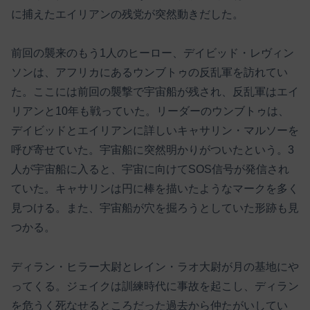
に捕えたエイリアンの残党が突然動きだした。
前回の襲来のもう1人のヒーロー、デイビッド・レヴィン
ソンは、アフリカにあるウンブトゥの反乱軍を訪れてい
た。ここには前回の襲撃で宇宙船が残され、反乱軍はエイ
リアンと10年も戦っていた。リーダーのウンブトゥは、
デイビッドとエイリアンに詳しいキャサリン・マルソーを
呼び寄せていた。宇宙船に突然明かりがついたという。3
人が宇宙船に入ると、宇宙に向けてSOS信号が発信され
ていた。キャサリンは円に棒を描いたようなマークを多く
見つける。また、宇宙船が穴を掘ろうとしていた形跡も見
つかる。
ディラン・ヒラー大尉とレイン・ラオ大尉が月の基地にや
ってくる。ジェイクは訓練時代に事故を起こし、ディラン
を危うく死なせるところだった過去から仲たがいしてい