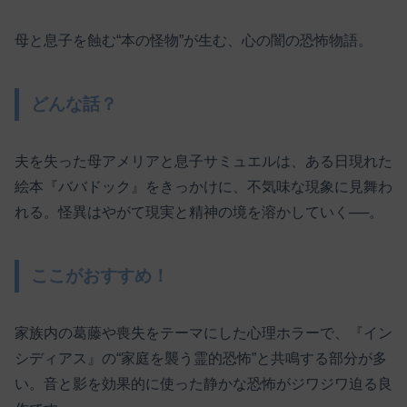
母と息子を蝕む“本の怪物”が生む、心の闇の恐怖物語。
どんな話？
夫を失った母アメリアと息子サミュエルは、ある日現れた
絵本『ババドック』をきっかけに、不気味な現象に見舞わ
れる。怪異はやがて現実と精神の境を溶かしていく──。
ここがおすすめ！
家族内の葛藤や喪失をテーマにした心理ホラーで、『イン
シディアス』の“家庭を襲う霊的恐怖”と共鳴する部分が多
い。音と影を効果的に使った静かな恐怖がジワジワ迫る良