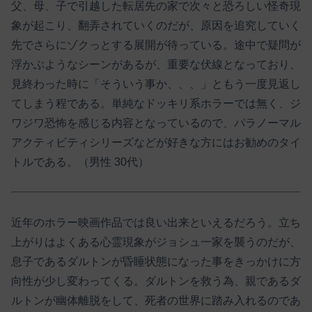
父、母、子で引越した転居先の家で次々と恐ろしい怪奇現
象が起こり、翻弄されていくのだが、原因を追究していく
先でさらにゾクっとする展開が待っている。途中で疑問が
浮かぶようなシーンがあるが、重要な伏線となっており、
見終わった時に「そういう事か、、、」ともう一度見返し
てしまう程である。単純なドッキリ系ホラーでは無く、ジ
ワジワ恐怖を感じる内容となっているので、パラノーマル
アクティビティシリーズなどが好きな方にはお勧めのタイ
トルである。（男性 30代）
近年のホラー映画作品では良い出来といえるだろう。立ち
上がりはよくある心霊現象がジョシュ一家を襲うのだが、
息子であるダルトンが昏睡状態になった事をきっかけに方
向性が少し変わってくる。ダルトンを救う為、親であるダ
ルトンが幽体離脱をして、死者の世界に踏み入れるのであ