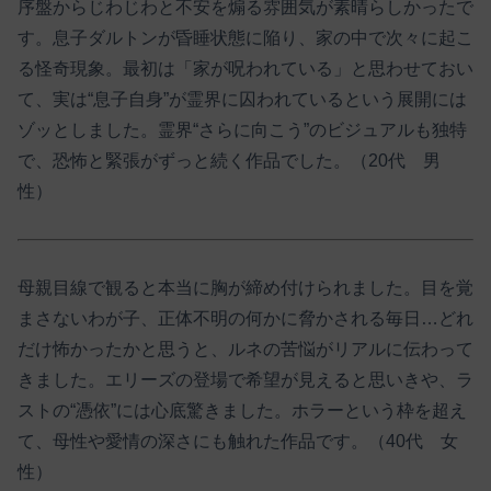
序盤からじわじわと不安を煽る雰囲気が素晴らしかったで
す。息子ダルトンが昏睡状態に陥り、家の中で次々に起こ
る怪奇現象。最初は「家が呪われている」と思わせておい
て、実は“息子自身”が霊界に囚われているという展開には
ゾッとしました。霊界“さらに向こう”のビジュアルも独特
で、恐怖と緊張がずっと続く作品でした。（20代 男
性）
母親目線で観ると本当に胸が締め付けられました。目を覚
まさないわが子、正体不明の何かに脅かされる毎日…どれ
だけ怖かったかと思うと、ルネの苦悩がリアルに伝わって
きました。エリーズの登場で希望が見えると思いきや、ラ
ストの“憑依”には心底驚きました。ホラーという枠を超え
て、母性や愛情の深さにも触れた作品です。（40代 女
性）