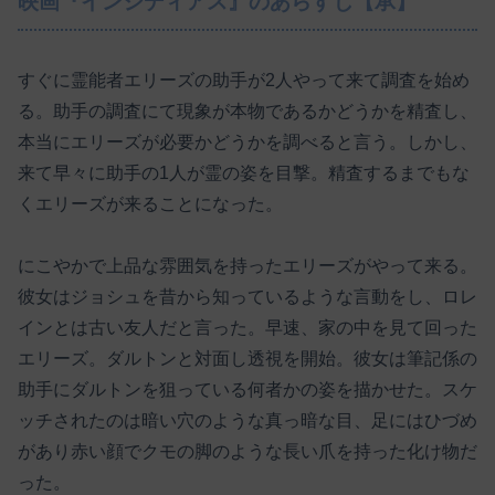
映画『インシディアス』のあらすじ【承】
すぐに霊能者エリーズの助手が2人やって来て調査を始め
る。助手の調査にて現象が本物であるかどうかを精査し、
本当にエリーズが必要かどうかを調べると言う。しかし、
来て早々に助手の1人が霊の姿を目撃。精査するまでもな
くエリーズが来ることになった。
にこやかで上品な雰囲気を持ったエリーズがやって来る。
彼女はジョシュを昔から知っているような言動をし、ロレ
インとは古い友人だと言った。早速、家の中を見て回った
エリーズ。ダルトンと対面し透視を開始。彼女は筆記係の
助手にダルトンを狙っている何者かの姿を描かせた。スケ
ッチされたのは暗い穴のような真っ暗な目、足にはひづめ
があり赤い顔でクモの脚のような長い爪を持った化け物だ
った。