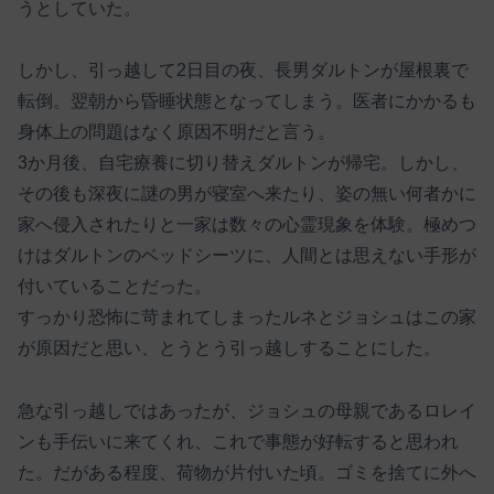
うとしていた。
しかし、引っ越して2日目の夜、長男ダルトンが屋根裏で
転倒。翌朝から昏睡状態となってしまう。医者にかかるも
身体上の問題はなく原因不明だと言う。
3か月後、自宅療養に切り替えダルトンが帰宅。しかし、
その後も深夜に謎の男が寝室へ来たり、姿の無い何者かに
家へ侵入されたりと一家は数々の心霊現象を体験。極めつ
けはダルトンのベッドシーツに、人間とは思えない手形が
付いていることだった。
すっかり恐怖に苛まれてしまったルネとジョシュはこの家
が原因だと思い、とうとう引っ越しすることにした。
急な引っ越しではあったが、ジョシュの母親であるロレイ
ンも手伝いに来てくれ、これで事態が好転すると思われ
た。だがある程度、荷物が片付いた頃。ゴミを捨てに外へ