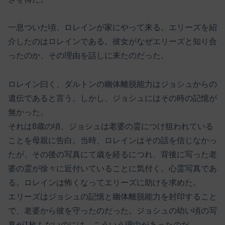
一息ついた頃、ロレインが家にやって来る。エリーズを紹
介したのはロレインである。彼女がなぜエリーズと知り合
ったのか、その理由を話しに来たのだった。
ロレイン曰く、ダルトンの幽体離脱能力はジョシュからの
遺伝であると言う。しかし、ジョシュにはその時の記憶が
無かった。
それは8歳の頃、ジョシュは老婆の霊につけ狙われている
ことを母親に告白。当時、ロレインはその話を信じなかっ
たが、その後の写真にて歳を経るにつれ、背後に写った老
婆の霊が徐々に近付いていることに気付く。心霊写真であ
る。ロレインは怖くなってエリーズに助けを求めた。
エリーズはジョシュの記憶と幽体離脱能力を封印すること
で、老婆から彼を守ったのだった。ジョシュの幼い頃の写
真が1枚もないのには、こういう理由があったのだ。