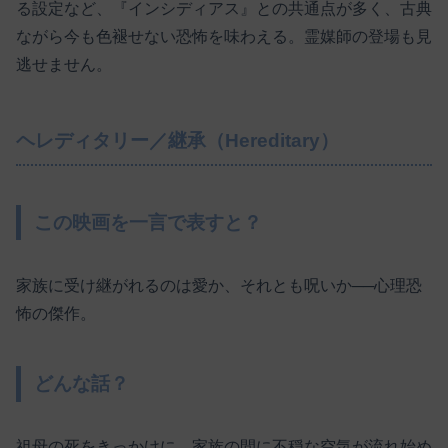
る設定など、『インシディアス』との共通点が多く、古典
ながら今も色褪せない恐怖を味わえる。霊媒師の登場も見
逃せません。
ヘレディタリー／継承（Hereditary）
この映画を一言で表すと？
家族に受け継がれるのは愛か、それとも呪いか──心理恐
怖の傑作。
どんな話？
祖母の死をきっかけに、家族の間に不穏な空気が流れ始め