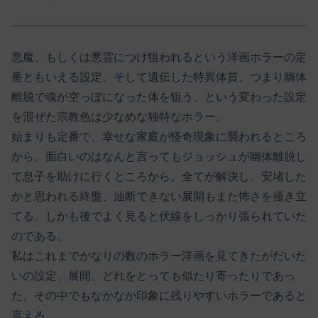
悪魔、もしくは悪霊につけ狙われるという洋画ホラーの定
番ともいえる設定。そして遺伝した特異体質、つまり幽体
離脱で魂が空っぽになった体を狙う、という変わった設定
を混ぜた宗教色は少なめな独特なホラー。
始まりも定番で、幸せな家庭が怪奇現象に襲われるところ
から。面白いのはなんと言ってもジョッシュが幽体離脱し
て息子を助けに行くところから。全てが解決し、安堵した
かと思われる終盤、油断できない展開もまた怖さを掻き立
てる。しかも後でよく見ると伏線をしっかり張られていた
のである。
私はこれまでかなりの数のホラー洋画を見てきたがだいた
いの設定、展開、どれをとっても似たり寄ったりであっ
た。その中でもなかなか印象に残りやすいホラーであると
言える。