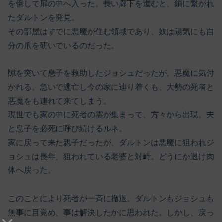
を倒して扉の中へ入った。長い廊下を進むと、鎖に繋がれ
たダルトンを発見。
その部屋はすでに悪魔が住む領域であり、奴は陽気にも自
分の爪を研いでいるのだった。
隙を突いて息子を救助したジョシュだったが、悪魔に気付
かれる。急いで逃亡し今の家に辿り着くも、大勢の死者と
悪魔をも連れて来てしまう。
現世でも家の中に死者の霊が集まって、方々から出現。夫
と息子を必死に呼び続けるルネ。
家に戻って来た親子だったが、ダルトンは悪魔に狙われジ
ョシュは長年、狙われている老婆と対峙。どうにか退け肉
体へ戻った。
このことにより死者が一斉に撤退。ダルトンもジョシュも
無事に目覚め、事は解決したかに思われた。しかし、戻っ