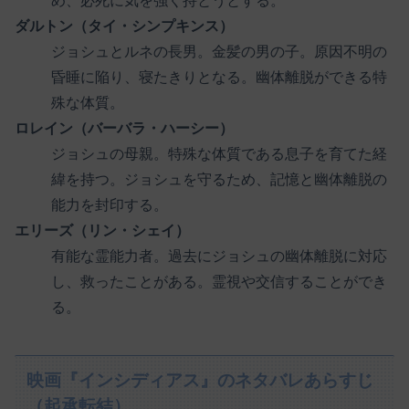
め、必死に気を強く持とうとする。
ダルトン（タイ・シンプキンス）
ジョシュとルネの長男。金髪の男の子。原因不明の
昏睡に陥り、寝たきりとなる。幽体離脱ができる特
殊な体質。
ロレイン（バーバラ・ハーシー）
ジョシュの母親。特殊な体質である息子を育てた経
緯を持つ。ジョシュを守るため、記憶と幽体離脱の
能力を封印する。
エリーズ（リン・シェイ）
有能な霊能力者。過去にジョシュの幽体離脱に対応
し、救ったことがある。霊視や交信することができ
る。
映画『インシディアス』のネタバレあらすじ
（起承転結）