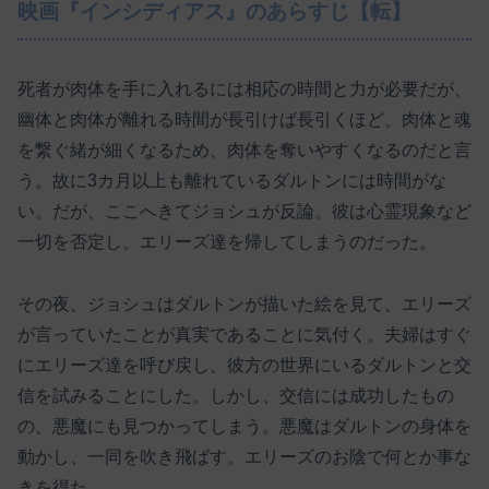
映画『インシディアス』のあらすじ【転】
死者が肉体を手に入れるには相応の時間と力が必要だが、
幽体と肉体が離れる時間が長引けば長引くほど、肉体と魂
を繋ぐ緒が細くなるため、肉体を奪いやすくなるのだと言
う。故に3カ月以上も離れているダルトンには時間がな
い。だが、ここへきてジョシュが反論。彼は心霊現象など
一切を否定し、エリーズ達を帰してしまうのだった。
その夜、ジョシュはダルトンが描いた絵を見て、エリーズ
が言っていたことが真実であることに気付く。夫婦はすぐ
にエリーズ達を呼び戻し、彼方の世界にいるダルトンと交
信を試みることにした。しかし、交信には成功したもの
の、悪魔にも見つかってしまう。悪魔はダルトンの身体を
動かし、一同を吹き飛ばす。エリーズのお陰で何とか事な
きを得た。