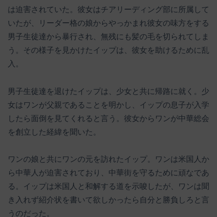
は迫害されていた。彼女はチアリーディング部に所属して
いたが、リーダー格の娘からやっかまれ彼女の味方をする
男子生徒達から暴行され、無残にも髪の毛を切られてしま
う。その様子を見かけたイップは、彼女を助けるために乱
入。
男子生徒達を退けたイップは、少女と共に帰路に就く。少
女はワンが父親であることを明かし、イップの息子が入学
したら面倒を見てくれると言う。彼女からワンが中華総会
を創立した経緯を聞いた。
ワンの娘と共にワンの元を訪れたイップ。ワンは米国人か
ら中華人が迫害されており、中華街を守るために頑なであ
る。イップは米国人と和解する道を示唆したが、ワンは聞
き入れず紹介状を書いて欲しかったら自分と勝負しろと言
うのだった。