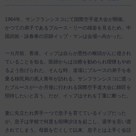
1964年、サンフランシスコにて国際空手道大会が開催。
かつての弟子であるブルース・リーの雄姿を見るため、中
国武術・詠春拳の宗師イップ・マンは会場へ向かった。
一カ月前、香港。イップは自らが悪性の喉頭がんに侵され
ていることを知る。医師からは治療を勧められ喫煙もやめ
るよう告げられた。そんな時、道場にブルースの弟子を名
乗る移民局の黒人青年が訪れる。サンフランシスコに渡っ
たブルースが一か月後に行われる国際空手道大会に師匠を
招待したいと言う。だが、イップはそれを丁重に断った。
妻に先立たれ男手一つで息子を育てているイップだった
が、息子は学校で何度も喧嘩沙汰を起こし、退学を言い渡
されてしまう。母親を亡くして以来、息子とは上手く会話