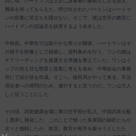
同じ頃、ハートマンは上官に詠春拳の素晴らしさを訴え、
興味を持ってもらえた。呼び出されたバートンはハートマ
ンの所業に苛立ちを隠せない。そこで、彼は空手の教官に
ハートマンの目論見を妨害するよう命令した。
中秋節。中華街では賑やかな祭りが開催。ハートマンはそ
の様子を映像として録画し、資料集めを行う。ワンの娘は
チアリーディングを披露する準備を整えていた。ワンはイ
ップの控え目な態度と提案に考えを改め、中華総会の事務
所にて紹介状を作成。そこへ、移民局がやって来る。不法
滞在者への尋問のため、連行すると言うのだ。ワンは大人
しく従うことにした。
その頃、武術披露会場に軍の空手部が乱入。中国武術を酷
く愚弄し挑発した。このことで憤った各派閥の師匠たちが
次々と挑戦したが、敗北。教官が相手を殺そうとしたた