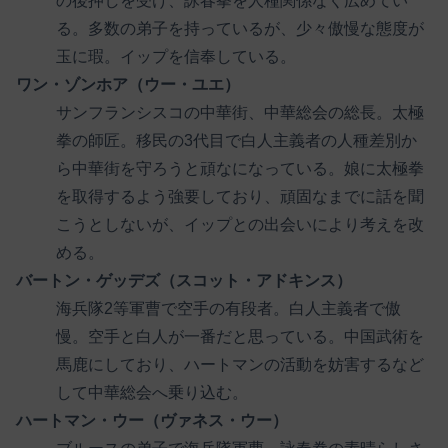
の後押しを受け、詠春拳を人種関係なく広めてい
る。多数の弟子を持っているが、少々傲慢な態度が
玉に瑕。イップを信奉している。
ワン・ゾンホア（ウー・ユエ）
サンフランシスコの中華街、中華総会の総長。太極
拳の師匠。移民の3代目で白人主義者の人種差別か
ら中華街を守ろうと頑なになっている。娘に太極拳
を取得するよう強要しており、頑固なまでに話を聞
こうとしないが、イップとの出会いにより考えを改
める。
バートン・ゲッデズ（スコット・アドキンス）
海兵隊2等軍曹で空手の有段者。白人主義者で傲
慢。空手と白人が一番だと思っている。中国武術を
馬鹿にしており、ハートマンの活動を妨害するなど
して中華総会へ乗り込む。
ハートマン・ウー（ヴァネス・ウー）