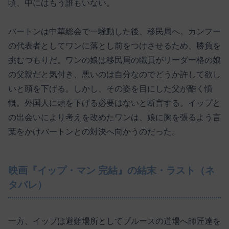
頃、中にはもう誰もいない。
バートンは中華総会で一騒動した後、移民局へ。カンフー
の代表者としてワンに落とし前をつけさせるため、勝負を
挑むつもりだ。ワンの娘は移民局の職員がリーダー格の娘
の父親だと気付き、悪いのは自分なのでどうか許して欲し
いと頭を下げる。しかし、その姿を目にした父が酷く憤
慨。外国人に頭を下げる必要はないと断言する。イップと
の出会いにより考えを改めたワンは、娘に胸を張るよう言
葉をかけバートンとの対決へ向かうのだった。
映画『イップ・マン 完結』の結末・ラスト（ネ
タバレ）
一方、イップは避難場所としてブルースの道場へ師匠達を