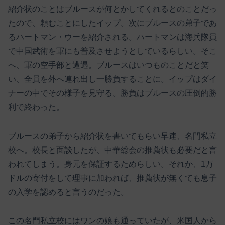
紹介状のことはブルースが何とかしてくれるとのことだっ
たので、頼むことにしたイップ。次にブルースの弟子であ
るハートマン・ウーを紹介される。ハートマンは海兵隊員
で中国武術を軍にも普及させようとしているらしい。そこ
へ、軍の空手部と遭遇。ブルースはいつものことだと笑
い、全員を外へ連れ出し一勝負することに。イップはダイ
ナーの中でその様子を見守る。勝負はブルースの圧倒的勝
利で終わった。
ブルースの弟子から紹介状を書いてもらい早速、名門私立
校へ。校長と面談したが、中華総会の推薦状も必要だと言
われてしまう。身元を保証するためらしい。それか、1万
ドルの寄付をして理事に加われば、推薦状が無くても息子
の入学を認めると言うのだった。
この名門私立校にはワンの娘も通っていたが、米国人から