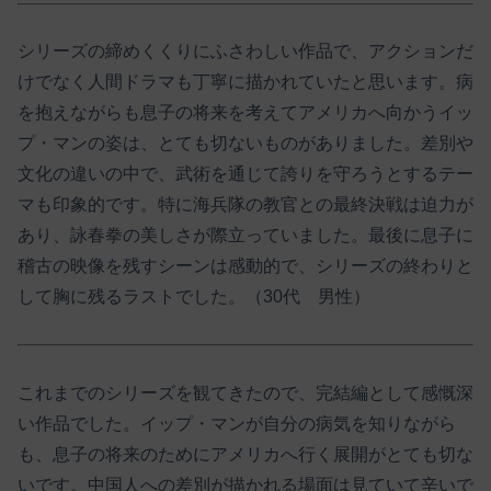
シリーズの締めくくりにふさわしい作品で、アクションだ
けでなく人間ドラマも丁寧に描かれていたと思います。病
を抱えながらも息子の将来を考えてアメリカへ向かうイッ
プ・マンの姿は、とても切ないものがありました。差別や
文化の違いの中で、武術を通じて誇りを守ろうとするテー
マも印象的です。特に海兵隊の教官との最終決戦は迫力が
あり、詠春拳の美しさが際立っていました。最後に息子に
稽古の映像を残すシーンは感動的で、シリーズの終わりと
して胸に残るラストでした。（30代 男性）
これまでのシリーズを観てきたので、完結編として感慨深
い作品でした。イップ・マンが自分の病気を知りながら
も、息子の将来のためにアメリカへ行く展開がとても切な
いです。中国人への差別が描かれる場面は見ていて辛いで