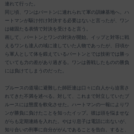
連れて行った。
同じ頃、ワンはバートンに連れられて軍の訓練基地へ。ハ
ートマンが駆け付け対決する必要はないと言ったが、ワン
は確固たる表情で対決を受けると言う。
画して、バートンとワンの対決が開始。イップと対等に戦
えるワンも達人の域に達していた人物であったが、日頃か
ら軍人として体を鍛えているバートンとでは技術では勝っ
ていても力の差があり過ぎる。ワンは善戦したものの勝負
には負けてしまうのだった。
ブルースの道場に避難した師匠達は口々に白人から迫害さ
れてきた不満を述べる。対して、これまで対立していたブ
ルースには態度を軟化させた。ハートマンの一報によりワ
ンが勝負に負けたことを知ったイップ。彼は頭を悩ませな
がらも定期連絡を入れた。やはり息子は電話に出ないが、
知り合いの刑事に自分ががんであることを告白。すると、