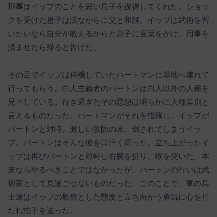
刑事はイップのことを思い息子を説得してくれた。ショッ
クを受けた息子は涙ながらに父と和解。イップは武術を習
いたいなら自分が教えるからと息子に言葉をかけ、用事を
済ませたら帰ると告げた。
その足でイップは待機していたハートマンに基地へ連れて
行ってもらう。白人主義者のバートンは白人以外の人種を
見下している。行き過ぎたその思想は明らかに人種差別と
言えるものだった。ハートマンがそれを指摘し、イップが
バートンと対峙。激しい攻防の末、倒されてしまうイッ
プ。バートンはそんな彼を口汚く罵った。立ち上がったイ
ップは再びバートンと対峙し右腕を折り、喉を突いた。本
来ならやるべきことではなかったが、バートンの行いは武
術家として見過ごせないものだった。このことで、軍の兵
士達はイップの毅然とした態度と立ち向かう勇気に心を打
たれ拍手を送った。