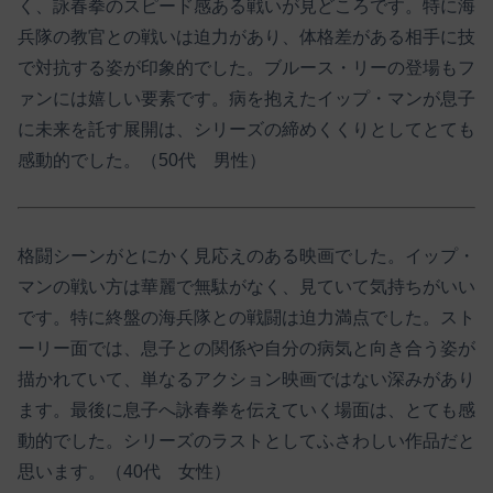
く、詠春拳のスピード感ある戦いが見どころです。特に海
兵隊の教官との戦いは迫力があり、体格差がある相手に技
で対抗する姿が印象的でした。ブルース・リーの登場もフ
ァンには嬉しい要素です。病を抱えたイップ・マンが息子
に未来を託す展開は、シリーズの締めくくりとしてとても
感動的でした。（50代 男性）
格闘シーンがとにかく見応えのある映画でした。イップ・
マンの戦い方は華麗で無駄がなく、見ていて気持ちがいい
です。特に終盤の海兵隊との戦闘は迫力満点でした。スト
ーリー面では、息子との関係や自分の病気と向き合う姿が
描かれていて、単なるアクション映画ではない深みがあり
ます。最後に息子へ詠春拳を伝えていく場面は、とても感
動的でした。シリーズのラストとしてふさわしい作品だと
思います。（40代 女性）