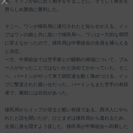
め、イップが前に出て相手をすることに。そうして教官を
懲らしめ勝負に勝利した。
そこへ、ワンが移民局に連行されたと知らせが入る。イッ
プはワンの娘と共に急いで移民局へ。ワンは一方的な尋問
に答えなかったので、移民局は中華総会の全員を捕らえる
と決定。
一方、中華総会では空手家との騒動の発端について、ブル
ースがやったことではないかと決めてかかっていた。そこ
へ、バートンがやって来て師匠達を酷く痛めつける。イッ
プに撃退された腹いせだった。バートンもまた空手の有段
者で、腕前には自信があった。
移民局からイップが戻ると酷い有様である。西洋人にやら
れたと話を聞いたが、ひとまずは移民局から逃れるため、
全員に身を隠すよう促した。移民局が中華総会へ到着した