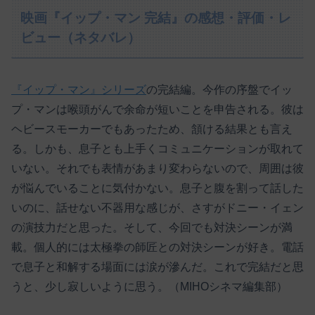
映画『イップ・マン 完結』の感想・評価・レ
ビュー（ネタバレ）
『イップ・マン』シリーズ
の完結編。今作の序盤でイッ
プ・マンは喉頭がんで余命が短いことを申告される。彼は
ヘビースモーカーでもあったため、頷ける結果とも言え
る。しかも、息子とも上手くコミュニケーションが取れて
いない。それでも表情があまり変わらないので、周囲は彼
が悩んでいることに気付かない。息子と腹を割って話した
いのに、話せない不器用な感じが、さすがドニー・イェン
の演技力だと思った。そして、今回でも対決シーンが満
載。個人的には太極拳の師匠との対決シーンが好き。電話
で息子と和解する場面には涙が滲んだ。これで完結だと思
うと、少し寂しいように思う。（MIHOシネマ編集部）