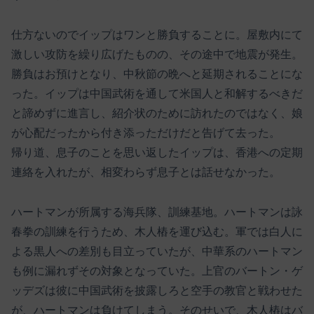
仕方ないのでイップはワンと勝負することに。屋敷内にて
激しい攻防を繰り広げたものの、その途中で地震が発生。
勝負はお預けとなり、中秋節の晩へと延期されることにな
った。イップは中国武術を通して米国人と和解するべきだ
と諦めずに進言し、紹介状のために訪れたのではなく、娘
が心配だったから付き添っただけだと告げて去った。
帰り道、息子のことを思い返したイップは、香港への定期
連絡を入れたが、相変わらず息子とは話せなかった。
ハートマンが所属する海兵隊、訓練基地。ハートマンは詠
春拳の訓練を行うため、木人樁を運び込む。軍では白人に
よる黒人への差別も目立っていたが、中華系のハートマン
も例に漏れずその対象となっていた。上官のバートン・ゲ
ッデズは彼に中国武術を披露しろと空手の教官と戦わせた
が、ハートマンは負けてしまう。そのせいで、木人樁はバ