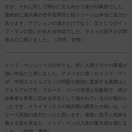
すが、それに対して静かに立ち向かう姿が印象的でした。
最終的に海兵隊の空手指導官と戦うシーンは本当に迫力が
あります。アクションの凄さだけでなく、父としてのイッ
プ・マンの思いが伝わる作品でした。ラストの息子との関
係も心に残りました。（20代 女性）
イップ・マンシリーズの中でも、特に人間ドラマの要素が
強い作品だと感じました。アメリカに渡ったイップ・マン
が、中国人コミュニティの問題や差別に直面する展開はと
てもリアルです。ブルース・リーの登場も印象的で、彼が
詠春拳を世界に広める存在として描かれているのが面白か
ったです。クライマックスの海兵隊の教官との戦いは、シ
リーズ屈指の迫力だったと思います。最後に息子に武術を
教える姿を見ると、イップ・マンの人生の集大成を感じま
した。（40代 男性）