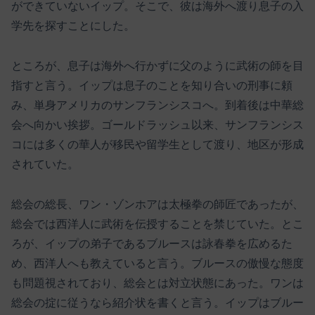
ができていないイップ。そこで、彼は海外へ渡り息子の入
学先を探すことにした。
ところが、息子は海外へ行かずに父のように武術の師を目
指すと言う。イップは息子のことを知り合いの刑事に頼
み、単身アメリカのサンフランシスコへ。到着後は中華総
会へ向かい挨拶。ゴールドラッシュ以来、サンフランシス
コには多くの華人が移民や留学生として渡り、地区が形成
されていた。
総会の総長、ワン・ゾンホアは太極拳の師匠であったが、
総会では西洋人に武術を伝授することを禁じていた。とこ
ろが、イップの弟子であるブルースは詠春拳を広めるた
め、西洋人へも教えていると言う。ブルースの傲慢な態度
も問題視されており、総会とは対立状態にあった。ワンは
総会の掟に従うなら紹介状を書くと言う。イップはブルー