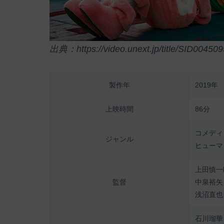
出典：https://video.unext.jp/title/SID004509
製作年
2019年
上映時間
86分
コメディ
ジャンル
ヒューマ
上田慎一
監督
中泉裕矢
浅沼直也
石川瑠華