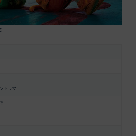
9
ンドラマ
郎