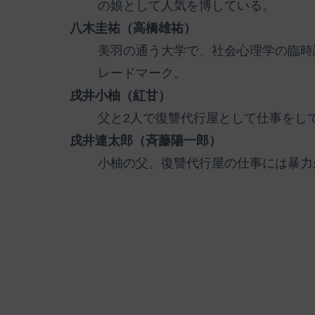
の娘として人気を博している。
八木圭祐（高橋雄祐）
美羽の通う大学で、社会心理学の臨時
レードマーク。
戌井小柚（紅甘）
父と2人で復讐代行屋として仕事をし
戌井連太郎（斉藤陽一郎）
小柚の父。復讐代行屋の仕事には暴力