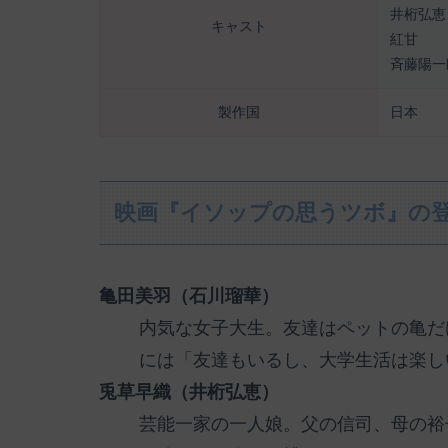
井桁弘恵
キャスト
紅甘
斉藤陽一
製作国
日本
映画『イソップの思うツボ』の
亀田美羽（石川瑠華）
内気な女子大生。友達はペットの亀だ
には「友達もいるし、大学生活は楽し
兎草早織（井桁弘恵）
芸能一家の一人娘。父の信司、母の裕