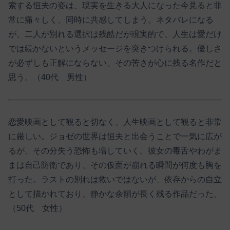
索する恒夫の姿は、現実を生きる大人になった今見ると非
常に痛々しく、同時に共感してしまう。ネタバレになる
が、二人が別れる選択は残酷だが現実的で、人生は愛だけ
では続かないというメッセージを突きつけられる。優しさ
が必ずしも正解にならない、その苦さが心に残る名作だと
思う。（40代 男性）
恋愛映画として観ると切なく、人生映画として観ると非常
に厳しい。ジョゼの世界は恒夫と出会うことで一気に広が
るが、その分失う恐怖も増していく。彼女の毒舌やわがま
まは自己防衛であり、その仮面が崩れる瞬間が何度も胸を
打った。ラストの別れは救いではないが、依存からの自立
として描かれており、静かな余韻が長く残る作品だった。
（50代 女性）