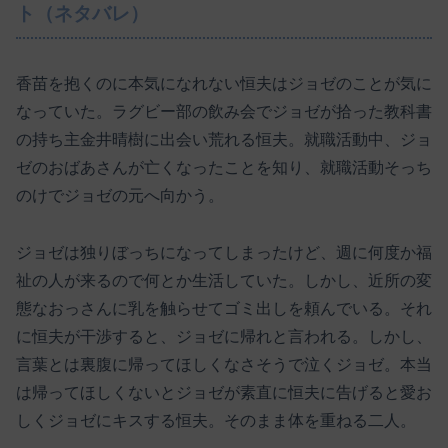
ト（ネタバレ）
香苗を抱くのに本気になれない恒夫はジョゼのことが気に
なっていた。ラグビー部の飲み会でジョゼが拾った教科書
の持ち主金井晴樹に出会い荒れる恒夫。就職活動中、ジョ
ゼのおばあさんが亡くなったことを知り、就職活動そっち
のけでジョゼの元へ向かう。
ジョゼは独りぼっちになってしまったけど、週に何度か福
祉の人が来るので何とか生活していた。しかし、近所の変
態なおっさんに乳を触らせてゴミ出しを頼んでいる。それ
に恒夫が干渉すると、ジョゼに帰れと言われる。しかし、
言葉とは裏腹に帰ってほしくなさそうで泣くジョゼ。本当
は帰ってほしくないとジョゼが素直に恒夫に告げると愛お
しくジョゼにキスする恒夫。そのまま体を重ねる二人。