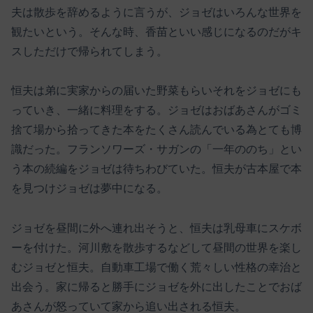
夫は散歩を辞めるように言うが、ジョゼはいろんな世界を
観たいという。そんな時、香苗といい感じになるのだがキ
スしただけで帰られてしまう。
恒夫は弟に実家からの届いた野菜もらいそれをジョゼにも
っていき、一緒に料理をする。ジョゼはおばあさんがゴミ
捨て場から拾ってきた本をたくさん読んでいる為とても博
識だった。フランソワーズ・サガンの「一年ののち」とい
う本の続編をジョゼは待ちわびていた。恒夫が古本屋で本
を見つけジョゼは夢中になる。
ジョゼを昼間に外へ連れ出そうと、恒夫は乳母車にスケボ
ーを付けた。河川敷を散歩するなどして昼間の世界を楽し
むジョゼと恒夫。自動車工場で働く荒々しい性格の幸治と
出会う。家に帰ると勝手にジョゼを外に出したことでおば
あさんが怒っていて家から追い出される恒夫。