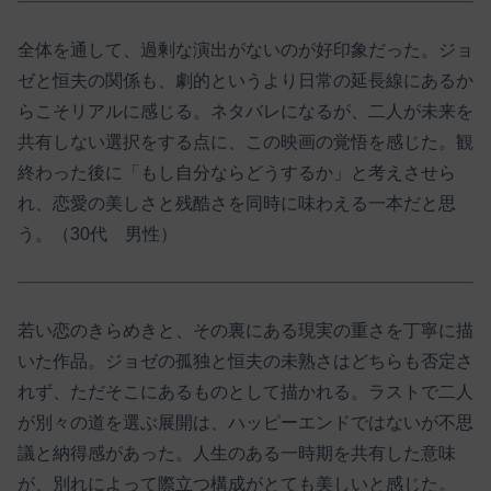
全体を通して、過剰な演出がないのが好印象だった。ジョ
ゼと恒夫の関係も、劇的というより日常の延長線にあるか
らこそリアルに感じる。ネタバレになるが、二人が未来を
共有しない選択をする点に、この映画の覚悟を感じた。観
終わった後に「もし自分ならどうするか」と考えさせら
れ、恋愛の美しさと残酷さを同時に味わえる一本だと思
う。（30代 男性）
若い恋のきらめきと、その裏にある現実の重さを丁寧に描
いた作品。ジョゼの孤独と恒夫の未熟さはどちらも否定さ
れず、ただそこにあるものとして描かれる。ラストで二人
が別々の道を選ぶ展開は、ハッピーエンドではないが不思
議と納得感があった。人生のある一時期を共有した意味
が、別れによって際立つ構成がとても美しいと感じた。