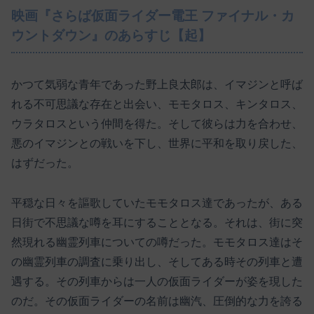
映画『さらば仮面ライダー電王 ファイナル・カ
ウントダウン』のあらすじ【起】
かつて気弱な青年であった野上良太郎は、イマジンと呼ば
れる不可思議な存在と出会い、モモタロス、キンタロス、
ウラタロスという仲間を得た。そして彼らは力を合わせ、
悪のイマジンとの戦いを下し、世界に平和を取り戻した、
はずだった。
平穏な日々を謳歌していたモモタロス達であったが、ある
日街で不思議な噂を耳にすることとなる。それは、街に突
然現れる幽霊列車についての噂だった。モモタロス達はそ
の幽霊列車の調査に乗り出し、そしてある時その列車と遭
遇する。その列車からは一人の仮面ライダーが姿を現した
のだ。その仮面ライダーの名前は幽汽、圧倒的な力を誇る