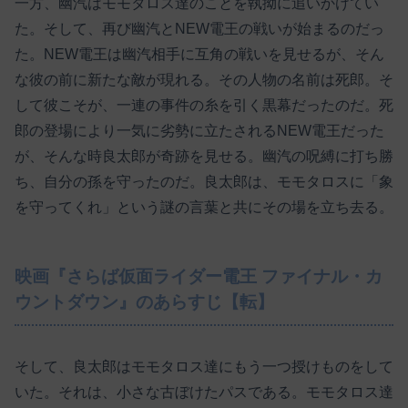
一方、幽汽はモモタロス達のことを執拗に追いかけてい
た。そして、再び幽汽とNEW電王の戦いが始まるのだっ
た。NEW電王は幽汽相手に互角の戦いを見せるが、そん
な彼の前に新たな敵が現れる。その人物の名前は死郎。そ
して彼こそが、一連の事件の糸を引く黒幕だったのだ。死
郎の登場により一気に劣勢に立たされるNEW電王だった
が、そんな時良太郎が奇跡を見せる。幽汽の呪縛に打ち勝
ち、自分の孫を守ったのだ。良太郎は、モモタロスに「象
を守ってくれ」という謎の言葉と共にその場を立ち去る。
映画『さらば仮面ライダー電王 ファイナル・カ
ウントダウン』のあらすじ【転】
そして、良太郎はモモタロス達にもう一つ授けものをして
いた。それは、小さな古ぼけたパスである。モモタロス達