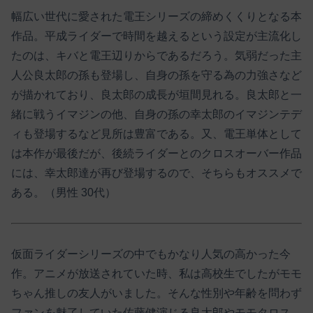
幅広い世代に愛された電王シリーズの締めくくりとなる本
作品。平成ライダーで時間を越えるという設定が主流化し
たのは、キバと電王辺りからであるだろう。気弱だった主
人公良太郎の孫も登場し、自身の孫を守る為の力強さなど
が描かれており、良太郎の成長が垣間見れる。良太郎と一
緒に戦うイマジンの他、自身の孫の幸太郎のイマジンテデ
ィも登場するなど見所は豊富である。又、電王単体として
は本作が最後だが、後続ライダーとのクロスオーバー作品
には、幸太郎達が再び登場するので、そちらもオススメで
ある。（男性 30代）
仮面ライダーシリーズの中でもかなり人気の高かった今
作。アニメが放送されていた時、私は高校生でしたがモモ
ちゃん推しの友人がいました。そんな性別や年齢を問わず
ファンを魅了していた佐藤健演じる良太郎やモモタロス。