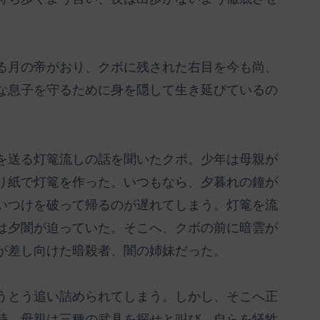
る月の帝がおり、クボに残された右目を今も尚、
な息子を守るために身を隠して生き延びているの
を送る灯篭流しの話を聞いたクボ。少年は母親が
り紙で灯篭を作った。いつもなら、夕暮れの鐘が
いつけを破って帰るのが遅れてしまう。灯篭を流
は夕闇が迫っていた。そこへ、クボの前に暗雲が
が差し向けた暗殺者、闇の姉妹だった。
うとう追い詰められてしまう。しかし、そこへ正
峙。母親は三種の武具を探せと叫び、自らを犠牲