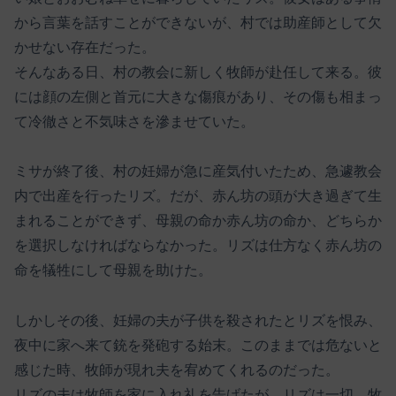
から言葉を話すことができないが、村では助産師として欠
かせない存在だった。
そんなある日、村の教会に新しく牧師が赴任して来る。彼
には顔の左側と首元に大きな傷痕があり、その傷も相まっ
て冷徹さと不気味さを滲ませていた。
ミサが終了後、村の妊婦が急に産気付いたため、急遽教会
内で出産を行ったリズ。だが、赤ん坊の頭が大き過ぎて生
まれることができず、母親の命か赤ん坊の命か、どちらか
を選択しなければならなかった。リズは仕方なく赤ん坊の
命を犠牲にして母親を助けた。
しかしその後、妊婦の夫が子供を殺されたとリズを恨み、
夜中に家へ来て銃を発砲する始末。このままでは危ないと
感じた時、牧師が現れ夫を宥めてくれるのだった。
リズの夫は牧師を家に入れ礼を告げたが、リズは一切、牧