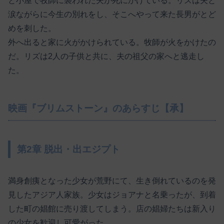
と小屋で牧師に襲われた夫が死にかけている。リズは夫と
涙ながらに今生の別れをし、そこへやって来た長男がとど
めを刺した。
外へ出ると家に火がかけられている。牧師が火をかけたの
だ。リズは2人の子供と共に、夫の祖父の家へと逃走し
た。
映画『ブリムストーン』のあらすじ【承】
第2章 脱出・出エジプト
満身創痍となった少女が荒野にて、生き倒れているのを発
見したアジア人家族。少女はジョアナと名乗ったが、到着
した町の娼館に売り渡してしまう。店の娼婦たちは新入り
の少女を歓迎し可愛がった。