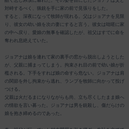
酷く悲しみ涙に暮れた。その姿を目にしたジョアナは父と
対峙するべく、猟銃を手に家の前で見張りをした。
すると、深夜になって牧師が現れる。父はジョアナを見限
り、彼女の幼い娘を次の妻にすると言う。彼女は咄嗟に家
の中へ戻り、愛娘の無事を確認したが、祖父はすでに命を
奪われ息絶えていた。
ジョアナは娘を連れて家の裏手の窓から脱出しようとした
が、父親に捕まってしまう。拘束され目の前で幼い娘が折
檻される。下手をすれば娘の命すら危ない。ジョアナは肩
の関節を外し拘束から逃れ、ランプを牧師に向かって投げ
つける。
父親は火だるまになりながらも尚、立ち尽くしたまま娘へ
の情欲を言い募った。ジョアナは男を銃殺し、傷だらけの
娘を抱き締めるのであった。