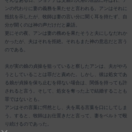
そんなある日、ジョアナは父親の入浴の世話に呼ばれ、ア
ンの代わりに妻の義務を果たせと言われる。アンはそれに
抵抗を示したが、牧師は妻の言い分に聞く耳を持たず、自
分が聞くのは神の声だけだと豪語。
更にその夜、アンは妻の務めを果たそうと夫にしなだれか
かったが、夫はそれを拒絶。それもまた神の意志だと言う
のである。
夫が実の娘の貞操を狙っていると察したアンは、夫がやろ
うとしていることは罪だと責めた。しかし、彼は処女であ
る娘が貞操を保ち止むを得ない場合は、関係を持っても許
されると言う。そして、処女を奪った上で結婚することも
罪ではないとも。
アンはその言葉に愕然とし、夫を罵る言葉を口にしてしま
う。すると、牧師はお仕置きだと言って、妻をベルトで殴
り続けるのであった。