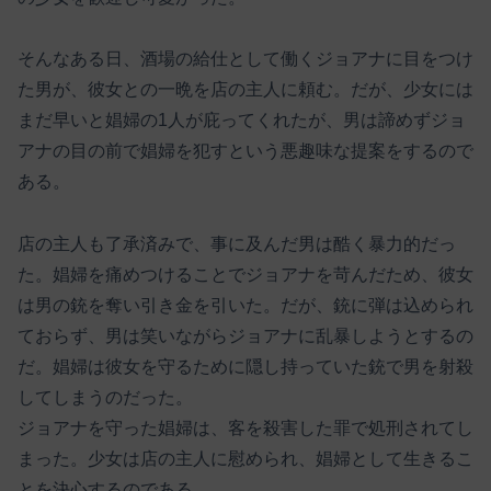
そんなある日、酒場の給仕として働くジョアナに目をつけ
た男が、彼女との一晩を店の主人に頼む。だが、少女には
まだ早いと娼婦の1人が庇ってくれたが、男は諦めずジョ
アナの目の前で娼婦を犯すという悪趣味な提案をするので
ある。
店の主人も了承済みで、事に及んだ男は酷く暴力的だっ
た。娼婦を痛めつけることでジョアナを苛んだため、彼女
は男の銃を奪い引き金を引いた。だが、銃に弾は込められ
ておらず、男は笑いながらジョアナに乱暴しようとするの
だ。娼婦は彼女を守るために隠し持っていた銃で男を射殺
してしまうのだった。
ジョアナを守った娼婦は、客を殺害した罪で処刑されてし
まった。少女は店の主人に慰められ、娼婦として生きるこ
とを決心するのである。