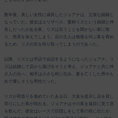
数年後、美しい女性に成長したジョアナは、立派な娼婦と
なっていた。彼女はエリザベス、愛称リズという娼婦と仲
良しだったがある夜、リズは言うことを聞かない客に憤
り、危害を加えてしまう。店の主人は報復を叫ぶ客を宥め
るため、リズの舌を切り取ってしまうのであった。
以降、リズとは手話で会話するようになったジョアナ。リ
ズは結婚して店から逃げ出そうと考え、ジョアナと共に仲
介人の元へ。相手は小さな村に住み、妻を亡くした男やも
めで優しそうな男性だった。
リズが荷造りを進めていたある日、大金を提示し店を貸し
切りにした客が現れる。ジョアナはその客を遠目に見て息
を飲んだ。彼女はレースで目隠しをして客の前に出たが、