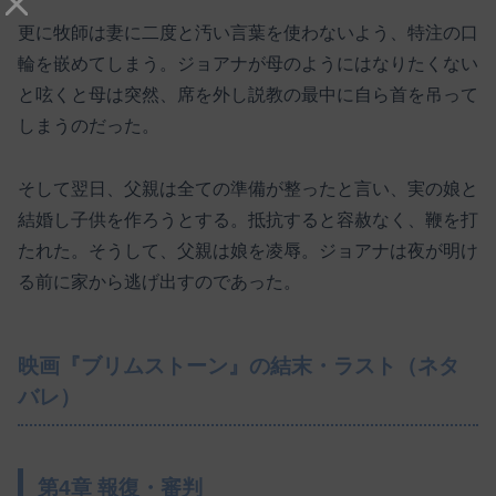
更に牧師は妻に二度と汚い言葉を使わないよう、特注の口
輪を嵌めてしまう。ジョアナが母のようにはなりたくない
と呟くと母は突然、席を外し説教の最中に自ら首を吊って
しまうのだった。
そして翌日、父親は全ての準備が整ったと言い、実の娘と
結婚し子供を作ろうとする。抵抗すると容赦なく、鞭を打
たれた。そうして、父親は娘を凌辱。ジョアナは夜が明け
る前に家から逃げ出すのであった。
映画『ブリムストーン』の結末・ラスト（ネタ
バレ）
第4章 報復・審判