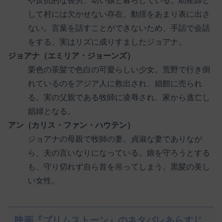
や反抗的な長男、幼い娘と暮らしている。助産師と
して村には欠かせない存在。動揺をあまり表に出さ
ない。言葉を話すことができないため、手話で会話
をする。実はリズに成りすましたジョアナ。
ジョアナ（エミリア・ジョーンズ）
栗色の茶髪で色白の可愛らしい少女。荒野で行き倒
れているのをアジア人に救出され、娼館に売られ
る。実の父親である牧師に凌辱され、家から逃亡し
娼婦となる。
アン（カリス・ファン・ハウテン）
ジョアナの母親で牧師の妻。貞淑な妻でありなが
ら、夫の言いなりになっている。娘を守ろうとする
も、守り切れず自ら首を吊ってしまう。黒髪の美し
い女性。
映画『ブリムストーン』のネタバレあらすじ