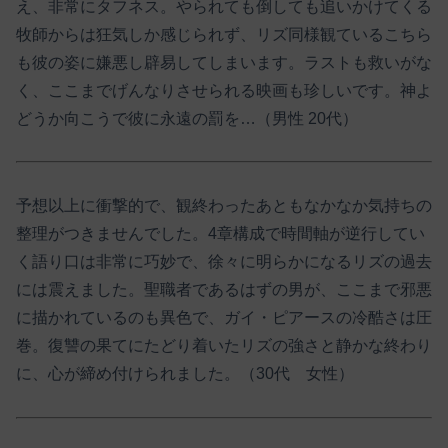
え、非常にタフネス。やられても倒しても追いかけてくる
牧師からは狂気しか感じられず、リズ同様観ているこちら
も彼の姿に嫌悪し辟易してしまいます。ラストも救いがな
く、ここまでげんなりさせられる映画も珍しいです。神よ
どうか向こうで彼に永遠の罰を…（男性 20代）
予想以上に衝撃的で、観終わったあともなかなか気持ちの
整理がつきませんでした。4章構成で時間軸が逆行してい
く語り口は非常に巧妙で、徐々に明らかになるリズの過去
には震えました。聖職者であるはずの男が、ここまで邪悪
に描かれているのも異色で、ガイ・ピアースの冷酷さは圧
巻。復讐の果てにたどり着いたリズの強さと静かな終わり
に、心が締め付けられました。（30代 女性）