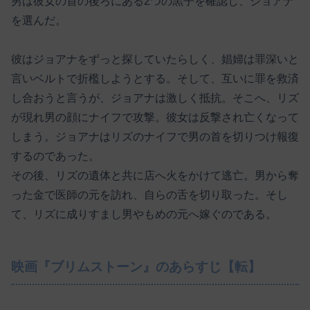
男は彼女の首の後ろにある2つの黒子を確認し、ジョアナ
を選んだ。
彼はジョアナをずっと探していたらしく、娼婦は罪深いと
言いベルトで折檻しようとする。そして、互いに罪を救済
し合おうと言うが、ジョアナは激しく抵抗。そこへ、リズ
が現れ男の顔にナイフで攻撃。彼女は反撃され亡くなって
しまう。ジョアナはリズのナイフで男の首を切りつけ報復
するのであった。
その後、リズの遺体と共に店へ火をかけて逃亡。男から奪
った金で医師の元を訪れ、自らの舌を切り取った。そし
て、リズに成りすまし男やもめの元へ嫁ぐのである。
映画『ブリムストーン』のあらすじ【転】