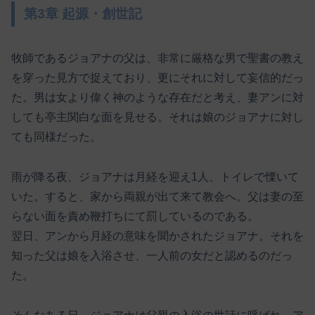
第3章 起源・創世記
牧師であるジョアナの父は、非常に厳格な男で聖書の教え
を穿った見方で捉えており、更にそれに対して妄信的だっ
た。男は女より偉く神のような存在だと考え、妻アンに対
しても亭主関白な面を見せる。それは娘のジョアナに対し
ても同様だった。
雨が降る夜、ジョアナは月経を迎え1人、トイレで慄いて
いた。すると、家から両親が出て来て教会へ。父は妻の至
らない面を責め鞭打ちにて罰しているのである。
翌日、アンから月経の意味を聞かされたジョアナ。それを
知った父は娘を入浴させ、一人前の女だと認めるのだっ
た。