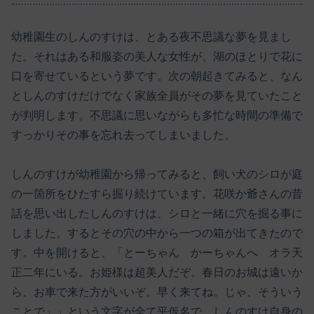
幼稚園生のしんのすけは、とある夜不思議な夢を見まし
た。それはある和服姿の美人な女性が、湖のほとりで花に
口を寄せているという夢です。次の朝起きてみると、なん
としんのすけだけでなく家族全員がその夢を見ていたこと
が判明します。不思議に思いながらも多忙な時間の準備で
すっかりその事を忘れ去ってしまいました。
しんのすけが幼稚園から帰ってみると、飼い犬のシロが庭
の一箇所をひたすら掘り続けています。花咲か爺さんの昔
話を思い出したしんのすけは、シロと一緒に穴を掘る事に
しました。するとその穴の中から一つの箱が出てきたので
す。中を開けると、「とーちゃん かーちゃんへ オラ天
正二年にいる。お姫様は超美人だぞ。春日のお城は遠いか
ら、お車で来た方がいいぞ。早く来てね。じゃ、そういう
ことで」」という文字が全て平仮名で、しんのすけ自身の