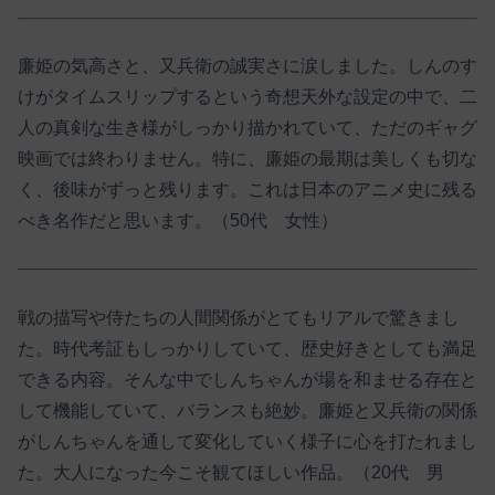
廉姫の気高さと、又兵衛の誠実さに涙しました。しんのす
けがタイムスリップするという奇想天外な設定の中で、二
人の真剣な生き様がしっかり描かれていて、ただのギャグ
映画では終わりません。特に、廉姫の最期は美しくも切な
く、後味がずっと残ります。これは日本のアニメ史に残る
べき名作だと思います。（50代 女性）
戦の描写や侍たちの人間関係がとてもリアルで驚きまし
た。時代考証もしっかりしていて、歴史好きとしても満足
できる内容。そんな中でしんちゃんが場を和ませる存在と
して機能していて、バランスも絶妙。廉姫と又兵衛の関係
がしんちゃんを通して変化していく様子に心を打たれまし
た。大人になった今こそ観てほしい作品。（20代 男