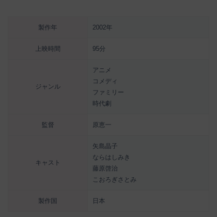
製作年
2002年
上映時間
95分
アニメ
コメディ
ジャンル
ファミリー
時代劇
監督
原恵一
矢島晶子
ならはしみき
キャスト
藤原啓治
こおろぎさとみ
製作国
日本