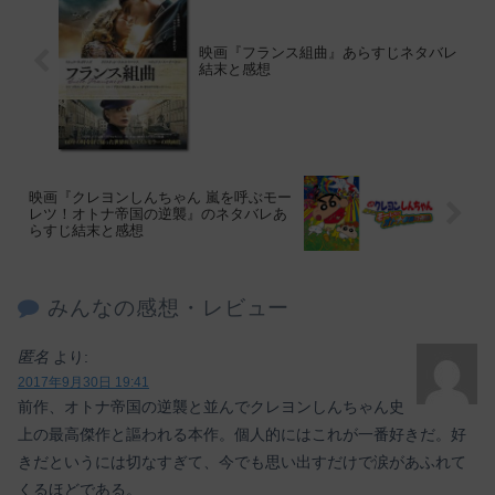
映画『フランス組曲』あらすじネタバレ
結末と感想
映画『クレヨンしんちゃん 嵐を呼ぶモー
レツ！オトナ帝国の逆襲』のネタバレあ
らすじ結末と感想
みんなの感想・レビュー
匿名
より:
2017年9月30日 19:41
前作、オトナ帝国の逆襲と並んでクレヨンしんちゃん史
上の最高傑作と謳われる本作。個人的にはこれが一番好きだ。好
きだというには切なすぎて、今でも思い出すだけで涙があふれて
くるほどである。