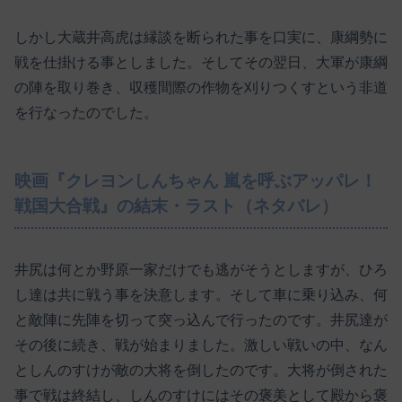
しかし大蔵井高虎は縁談を断られた事を口実に、康綱勢に
戦を仕掛ける事としました。そしてその翌日、大軍が康綱
の陣を取り巻き、収穫間際の作物を刈りつくすという非道
を行なったのでした。
映画『クレヨンしんちゃん 嵐を呼ぶアッパレ！
戦国大合戦』の結末・ラスト（ネタバレ）
井尻は何とか野原一家だけでも逃がそうとしますが、ひろ
し達は共に戦う事を決意します。そして車に乗り込み、何
と敵陣に先陣を切って突っ込んで行ったのです。井尻達が
その後に続き、戦が始まりました。激しい戦いの中、なん
としんのすけが敵の大将を倒したのです。大将が倒された
事で戦は終結し、しんのすけにはその褒美として殿から褒