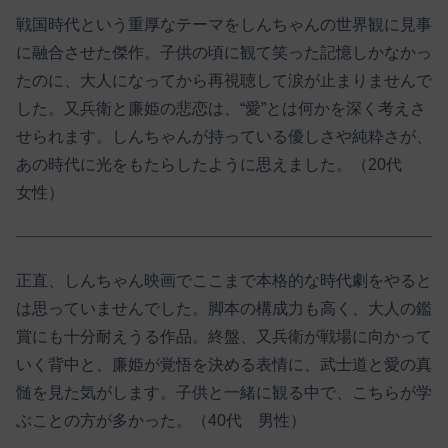
戦国時代という重厚なテーマをしんちゃんの世界観に見事
に融合させた傑作。子供の頃に観て笑った記憶しかなかっ
たのに、大人になってから再視聴して涙が止まりませんで
した。又兵衛と廉姫の悲恋は、“愛”とは何かを深く考えさ
せられます。しんちゃんが持っている優しさや純粋さが、
あの時代に光をもたらしたように思えました。（20代
女性）
正直、しんちゃん映画でここまで本格的な時代劇をやると
は思っていませんでした。脚本の構成力も高く、大人の鑑
賞にも十分耐えうる作品。終盤、又兵衛が戦場に向かって
いく背中と、廉姫が覚悟を決める表情に、武士道と愛の真
髄を見た気がします。子供と一緒に観る中で、こちらが学
ぶことの方が多かった。（40代 男性）