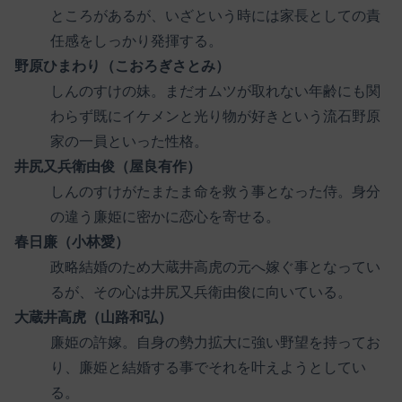
ところがあるが、いざという時には家長としての責
任感をしっかり発揮する。
野原ひまわり（こおろぎさとみ）
しんのすけの妹。まだオムツが取れない年齢にも関
わらず既にイケメンと光り物が好きという流石野原
家の一員といった性格。
井尻又兵衛由俊（屋良有作）
しんのすけがたまたま命を救う事となった侍。身分
の違う廉姫に密かに恋心を寄せる。
春日廉（小林愛）
政略結婚のため大蔵井高虎の元へ嫁ぐ事となってい
るが、その心は井尻又兵衛由俊に向いている。
大蔵井高虎（山路和弘）
廉姫の許嫁。自身の勢力拡大に強い野望を持ってお
り、廉姫と結婚する事でそれを叶えようとしてい
る。