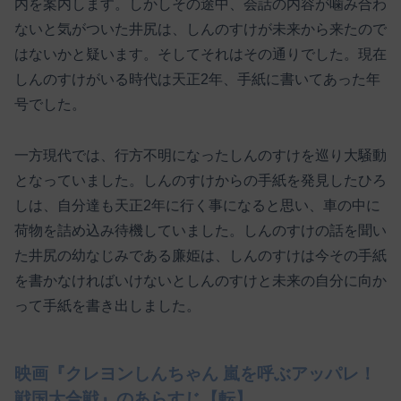
内を案内します。しかしその途中、会話の内容が噛み合わ
ないと気がついた井尻は、しんのすけが未来から来たので
はないかと疑います。そしてそれはその通りでした。現在
しんのすけがいる時代は天正2年、手紙に書いてあった年
号でした。
一方現代では、行方不明になったしんのすけを巡り大騒動
となっていました。しんのすけからの手紙を発見したひろ
しは、自分達も天正2年に行く事になると思い、車の中に
荷物を詰め込み待機していました。しんのすけの話を聞い
た井尻の幼なじみである廉姫は、しんのすけは今その手紙
を書かなければいけないとしんのすけと未来の自分に向か
って手紙を書き出しました。
映画『クレヨンしんちゃん 嵐を呼ぶアッパレ！
戦国大合戦』のあらすじ【転】