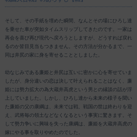
そして、その手紙を埋めた瞬間、なんとその場にひろし達
を乗せた車が突如タイムスリップしてきたのです。一家は
再会を喜び再び現代へ戻ろうとしますが、どうすれば戻れ
るのか皆目見当もつきません。その方法が分かるまで、一
同は井尻の家に身を寄せることとしました。
幼なじみである廉姫と井尻は互いに密かに心を寄せていま
したが、身分違いの恋は決して叶えられることはなく、廉
姫には勢力拡大の為大蔵井高虎という男との縁談の話が浮
上していました。しかし、ひろし達から未来の様子を聞い
た廉姫の父の康綱は、未来では戦、戦国の世は終わりを迎
え、武将毎の領土などなくなるという事実に驚きます。そ
して勢力争いに興味を失った康綱は、廉姫を大蔵井高虎の
嫁にやる事を取りやめたのでした。