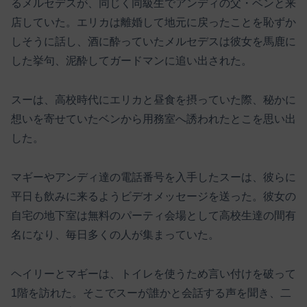
るメルセデスが、同じく同級生でアンディの父・ベンと来
店していた。エリカは離婚して地元に戻ったことを恥ずか
しそうに話し、酒に酔っていたメルセデスは彼女を馬鹿に
した挙句、泥酔してガードマンに追い出された。
スーは、高校時代にエリカと昼食を摂っていた際、秘かに
想いを寄せていたベンから用務室へ誘われたとこを思い出
した。
マギーやアンディ達の電話番号を入手したスーは、彼らに
平日も飲みに来るようビデオメッセージを送った。彼女の
自宅の地下室は無料のパーティ会場として高校生達の間有
名になり、毎日多くの人が集まっていた。
ヘイリーとマギーは、トイレを使うため言い付けを破って
1階を訪れた。そこでスーが誰かと会話する声を聞き、二