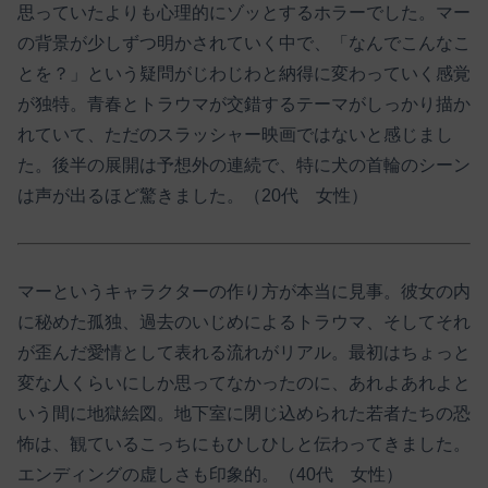
思っていたよりも心理的にゾッとするホラーでした。マー
の背景が少しずつ明かされていく中で、「なんでこんなこ
とを？」という疑問がじわじわと納得に変わっていく感覚
が独特。青春とトラウマが交錯するテーマがしっかり描か
れていて、ただのスラッシャー映画ではないと感じまし
た。後半の展開は予想外の連続で、特に犬の首輪のシーン
は声が出るほど驚きました。（20代 女性）
マーというキャラクターの作り方が本当に見事。彼女の内
に秘めた孤独、過去のいじめによるトラウマ、そしてそれ
が歪んだ愛情として表れる流れがリアル。最初はちょっと
変な人くらいにしか思ってなかったのに、あれよあれよと
いう間に地獄絵図。地下室に閉じ込められた若者たちの恐
怖は、観ているこっちにもひしひしと伝わってきました。
エンディングの虚しさも印象的。（40代 女性）