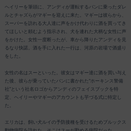
ヘイリーを筆頭に、アンディが運転するバンに乗ったダレ
ルとチャズらがマギーを迎えに来た。マギーは彼らから、
スーパーを訪れる大人達に声をかけ代わりに酒を買ってき
てほしいと頼むよう指示され、犬を連れた大柄な女性に声
をかけた。女性一度断ったが、車から降りたアンディを見
るなり快諾。酒を手に入れた一行は、河原の岩場で酒盛り
をした。
女性の名はスーといった。彼女はマギー達に酒を買い与え
た後、彼らが乗っていたバンに書かれた“ホーキンス警備
社”という社名ロゴからアンディのフェイスブックを特
定、ヘイリーやマギーのアカウントも芋づる式に特定し
た。
エリカは、飼い犬ルイの予防接種を受けるためブルックス
動物病院を訪れた。そこはスーが勤める病院だった。