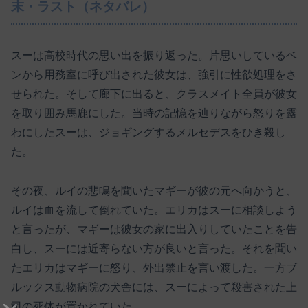
末・ラスト（ネタバレ）
スーは高校時代の思い出を振り返った。片思いしているベ
ンから用務室に呼び出された彼女は、強引に性欲処理をさ
せられた。そして廊下に出ると、クラスメイト全員が彼女
を取り囲み馬鹿にした。当時の記憶を辿りながら怒りを露
わにしたスーは、ジョギングするメルセデスをひき殺し
た。
その夜、ルイの悲鳴を聞いたマギーが彼の元へ向かうと、
ルイは血を流して倒れていた。エリカはスーに相談しよう
と言ったが、マギーは彼女の家に出入りしていたことを告
白し、スーには近寄らない方が良いと言った。それを聞い
たエリカはマギーに怒り、外出禁止を言い渡した。一方ブ
ルックス動物病院の犬舎には、スーによって殺害された上
司の死体が置かれていた。