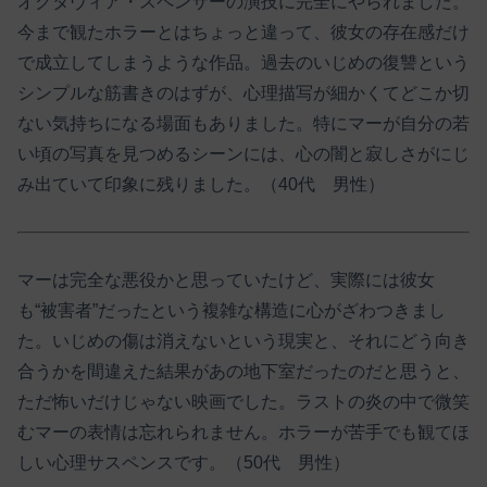
オクタヴィア・スペンサーの演技に完全にやられました。
今まで観たホラーとはちょっと違って、彼女の存在感だけ
で成立してしまうような作品。過去のいじめの復讐という
シンプルな筋書きのはずが、心理描写が細かくてどこか切
ない気持ちになる場面もありました。特にマーが自分の若
い頃の写真を見つめるシーンには、心の闇と寂しさがにじ
み出ていて印象に残りました。（40代 男性）
マーは完全な悪役かと思っていたけど、実際には彼女
も“被害者”だったという複雑な構造に心がざわつきまし
た。いじめの傷は消えないという現実と、それにどう向き
合うかを間違えた結果があの地下室だったのだと思うと、
ただ怖いだけじゃない映画でした。ラストの炎の中で微笑
むマーの表情は忘れられません。ホラーが苦手でも観てほ
しい心理サスペンスです。（50代 男性）