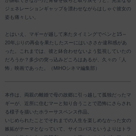
が謳歌できなかった青春を彼らと取り戻そうと、完全なる
ジェネレーションギャップを漂わせながらはしゃぐ彼女の
姿も痛々しい。
とはいえ、マギーが越して来たタイミングでベンと15～
20年ぶりの再会を果たしたスーにはいささか違和感があ
った。これまでは、彼と鉢合わせないよう監視していたの
だろうか？多少の突っ込みどころはあるが、久々の「人
怖」映画であった。（MIHOシネマ編集部）
本作は、両親の離婚で母の故郷に引っ越して孤独だったマ
ギーが、近所に住むマーと知り合うことで恐怖にさらされ
る様子を描いたホラーサスペンス作品。
いじめられたことでそれまでの人生を楽しめなかった女の
嫉妬がテーマとなっていて、サイコパスというよりはトラ