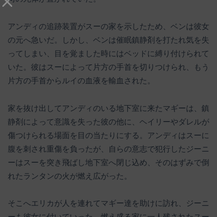
アンディの追跡装置がスーの家を示したため、ベンは彼女
の元へ急いだ。しかし、ベンは催眠鎮静剤を打たれ気を失
ってしまい、目を覚ました時にはベッドに縛り付けられて
いた。彼はスーによって片方の手首を切りつけられ、もう
片方の手首からルイの血液を輸血された。
家を抜け出してアンディのいる地下室に来たマギーは、鎮
静剤によって意識を失った彼の他に、ヘイリーやダレルが
傷つけられる場面を目の当たりにする。アンディはスーに
腹を刺され重傷を負ったが、自らの意志で犯行したジーニ
ーはスーを突き飛ばし地下室へ閉じ込め、そのはずみで倒
れたランタンの火が燃え広がった。
そこへエリカが人を連れてマギー達を助けに訪れ、ジーニ
ーも彼女に付いていった。燃え盛る家に一人残されたスー