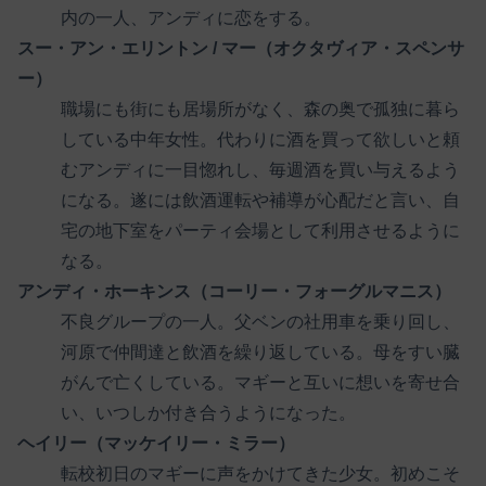
内の一人、アンディに恋をする。
スー・アン・エリントン / マー（オクタヴィア・スペンサ
ー）
職場にも街にも居場所がなく、森の奥で孤独に暮ら
している中年女性。代わりに酒を買って欲しいと頼
むアンディに一目惚れし、毎週酒を買い与えるよう
になる。遂には飲酒運転や補導が心配だと言い、自
宅の地下室をパーティ会場として利用させるように
なる。
アンディ・ホーキンス（コーリー・フォーグルマニス）
不良グループの一人。父ベンの社用車を乗り回し、
河原で仲間達と飲酒を繰り返している。母をすい臓
がんで亡くしている。マギーと互いに想いを寄せ合
い、いつしか付き合うようになった。
ヘイリー（マッケイリー・ミラー）
転校初日のマギーに声をかけてきた少女。初めこそ