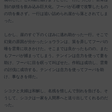
別の妖怪を飲み込み巨大化。フーバが石礫で攻撃したもの
の功を奏さず。一行は追い詰められ崖から落とされてしま
った。
しかし、崖のすぐ下のくぼみに逃れ助かった一行。そこで
幻覚の原因が分かったショウランは、策を弄してフーバの
唾を雲青に吹きかけた。そこまでは良かったものの、また
もフーバが捕まってしまう。テンインは念力を使って妻を
助け、フーバに目を瞑って叫ばせた。作戦は成功し、雲青
の討伐に成功する。テンインは念力を使ってフーバを助
け、事なきを得た。
シコクと夫婦は和解し、名残を惜しんで別れを告げる。そ
うして、シコクは一家を人間界へと送り出してくれるのだ
った。