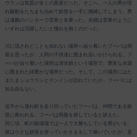
ウランは気質が全くの真逆だった。そこへ、一人の男が現
れ騒動をたちまち治めて妖怪を一手に捕縛してしまう。男
は凄腕のハンターで雲青と名乗った。夫婦は雲青のように
いずれは活躍したいと憧れを抱くのだった。
川に流されどことも知れない場所へ辿り着いたフーバは両
親を思ったが、人間の子供達に囲まれ追いかけられる。フ
ーバが辿り着いた場所は清水鎮という場所で、豊富な水源
に囲まれた緑豊かな場所だった。そして、この場所にはた
またまショウランとテンインが訪れていたが、フーバには
知る由もない。
追手から逃れ町を走り回っていたフーバは、仲間である妖
怪に救われる。フーバは両親を探していると訴えた。
同じ頃、町の賭場場では一人で大勝ちしている男がいる。
彼は小さな妖怪を使っていかさまをして稼いでいたが、見