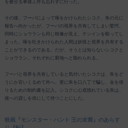
を被せる事後工作も忘れずに行った。
その後、フーバによって唾をかけられたシコク。朱の元に
報告へ向かったが、フーバの視界を共有してしまい驚愕。
同時にショウランも同じ映像が見え、テンインを殴ってし
まった。唾を吐きかけられた人間は妖怪と視界を共有する
ことができるのである。だが、そうとは知らないシコクと
ショウラン。それぞれに窮地へと陥れられる。
フーバと視界を共有していると気付いたシコクは、朱をど
うにか言いくるめて外へ。更に朱を口八丁で騙し、金を借
りるための制約書を記入。シコクに心底惚れている朱は、
彼への貸しを倍にして待つことにした。
映画『モンスター・ハント 王の末裔』のあらす
じ【転】