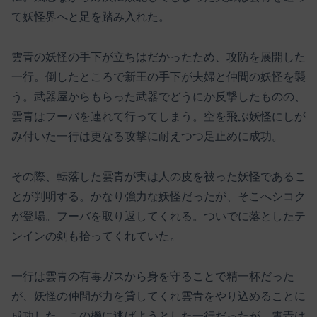
て妖怪界へと足を踏み入れた。
雲青の妖怪の手下が立ちはだかったため、攻防を展開した
一行。倒したところで新王の手下が夫婦と仲間の妖怪を襲
う。武器屋からもらった武器でどうにか反撃したものの、
雲青はフーバを連れて行ってしまう。空を飛ぶ妖怪にしが
み付いた一行は更なる攻撃に耐えつつ足止めに成功。
その際、転落した雲青が実は人の皮を被った妖怪であるこ
とが判明する。かなり強力な妖怪だったが、そこへシコク
が登場。フーバを取り返してくれる。ついでに落としたテ
ンインの剣も拾ってくれていた。
一行は雲青の有毒ガスから身を守ることで精一杯だった
が、妖怪の仲間が力を貸してくれ雲青をやり込めることに
成功した。この機に逃げようとした一行だったが、雲青は