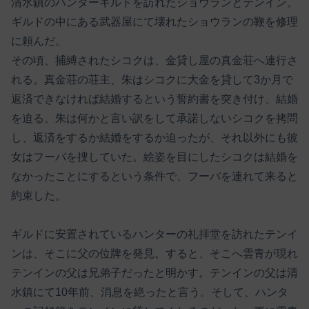
清水鎮のハンターギルドを訪れたショウランとテンイン。
ギルドの中にある武器屋にて壊れたショウランの鞭を修理
に頼んだ。
その頃、捕縛されたシコクは、金貸し屋の真金荘へ連行さ
れる。真金荘の荘主、朱はシコクに大金を貸して3か月で
返済できなければ結婚するという誓約書を突き付け、結婚
を迫る。朱は何かと言い訳をして承諾しないシコクを拷問
し、返済をするか結婚をするか迫ったが、それ以外にも彼
女はフーバを捜していた。絵姿を目にしたシコクは結婚を
なかったことにするという条件で、フーバを連れて来ると
約束した。
ギルドに安置されているハンターの礼拝堂を訪れたテンイ
ンは、そこに父の位牌を発見。すると、そこへ雲青が現れ
テンインの父は兄弟子だったと明かす。テンインの父は清
水鎮にて10年前、消息を絶ったと言う。そして、ハンタ