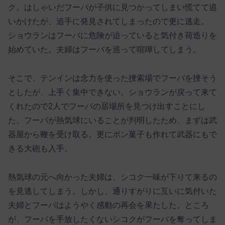
ク。はしゃいだフーバが子供に見つかってしまい慌てて追
いかけたが、追手に発見されてしまったので更に逃走。
ショウランはフーバに危険が迫っていると気付き荷造りを
始めていた。夫婦はフーバを巡って喧嘩してしまう。
そこで、テンインは念力を使った捜索場でフーバを捜そう
としたが、上手く集中できない。ショウランが戻って来て
くれたので2人でフーバの居場所を見つけ出すことにし
た。フーバが熱気球にいることが判明したため、まずは武
器屋から鞭を受け取る。更にポン菓子も作れて武器にもで
きる大砲も入手。
熱気球の元へ向かった夫婦は、シコク一味が下りて来るの
を見逃してしまう。しかし、通りすがりに互いに気付いた
夫婦とフーバはようやく感動の再会を果たした。ところ
が、フーバを手放したくないシコクがフーバを奪ってしま