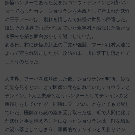
妖怪ハンターであった父を持つソウ・テンインと2銭ハン
ターであったカク・ショウランを両親として産まれた妖怪
の王子フーバは、別れを惜しんで妖怪の世界へ帰還した。
彼はその世界で両親が住んでいた永寧村と酷似した新たな
永寧村を築き面白おかしく過ごしていた。
ある日、村に妖怪の新王の手先が強襲。フーバは村人達に
よって守られ逃走したが、攻防の末、川に落下し流されて
しまうのだった。
人間界。フーバを送り出した後、ショウランが時折、妙な
幻覚を見るとのことで医師の元を訪れていたショウランと
テンイン。2人は夫婦となりハンターとしてテンインの父
親捜しをしていたが、同時にフーバのことをとても心配し
ていた。医師から謎の薬を受け取った後、町で人間に化け
た妖怪と事を構えることになったショウランは、町を騒動
の渦へ落としてしまう。家庭的なテンインと男勝りのショ