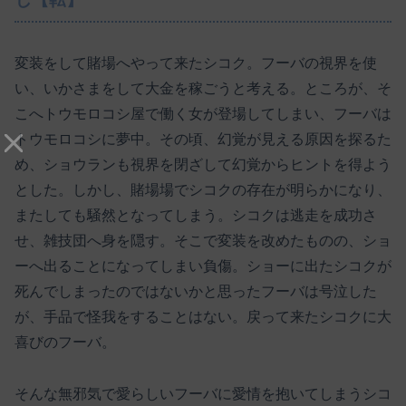
変装をして賭場へやって来たシコク。フーバの視界を使
い、いかさまをして大金を稼ごうと考える。ところが、そ
こへトウモロコシ屋で働く女が登場してしまい、フーバは
トウモロコシに夢中。その頃、幻覚が見える原因を探るた
め、ショウランも視界を閉ざして幻覚からヒントを得よう
とした。しかし、賭場場でシコクの存在が明らかになり、
またしても騒然となってしまう。シコクは逃走を成功さ
せ、雑技団へ身を隠す。そこで変装を改めたものの、ショ
ーへ出ることになってしまい負傷。ショーに出たシコクが
死んでしまったのではないかと思ったフーバは号泣した
が、手品で怪我をすることはない。戻って来たシコクに大
喜びのフーバ。
そんな無邪気で愛らしいフーバに愛情を抱いてしまうシコ