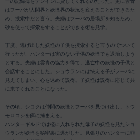
ーの記録簿をテンインに貸してくれるのだった。更に雲青
はフーバが人間界と妖怪界の状況を変えることができるた
め、捜索中だと言う。夫婦はフーバの居場所を知るため、
砂を使って探索をすることができる術を見学。
丁度、逃げ出した妖怪の子供を捜索すると言うのでついて
行ったが、ハンターは害のない子供の妖怪でも退治しよう
とする。夫婦は雲青の協力を得て、逃亡中の妖怪の子供と
会話することにした。ショウランには怯える子がフーバに
見えてしまい、心を込めて説得。子妖怪は説得に応じて共
に来てくれることになった。
その頃、シコクは仲間の妖怪とフーバを見つけ出し、トウ
モロコシを餌に捕まえる。
ハンターギルドでは檻に入れられた母子の妖怪を見たショ
ウランが妖怪を秘密裏に逃がした。見張りのハンターに罪