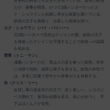
永寧村の村長で片足を引き摺っている。貧弱で軟弱
だが、家事が得意。かつて2銭ハンターだったカ
ク・ショウランと結婚し幸せな家庭を築いている。
妖怪の王子を身籠り、出産した経緯を持つ。
カク・ショウラン（バイ・バイハー）
元2銭ハンターで現在はテンインの妻。妖怪の王子
を身籠ったテンインを守護することで妖怪への認識
を改める。
雲青（トニ・ヤン）
凄腕ハンターだが、実は人の皮を被った妖怪。非常
に冷静で知的、誠実な様子を見せる。妖怪の本性で
は、非常に狂暴で背中から有毒ガスを発射する。
朱（クリス・リー）
金貸し業の真金荘の荘主で、若く美しい。シコクに
ベタ惚れで、返済か結婚を迫る。金にがめつく、手
下はほとんどが女性。