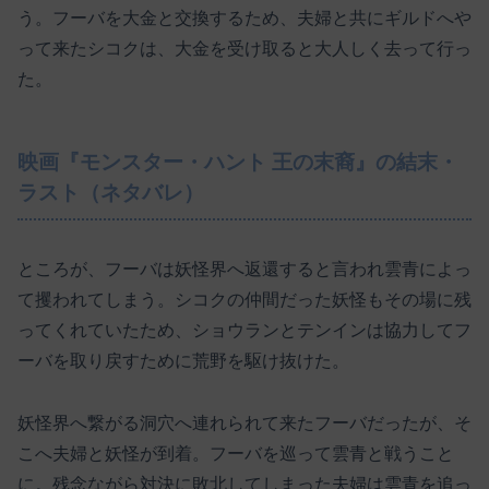
う。フーバを大金と交換するため、夫婦と共にギルドへや
って来たシコクは、大金を受け取ると大人しく去って行っ
た。
映画『モンスター・ハント 王の末裔』の結末・
ラスト（ネタバレ）
ところが、フーバは妖怪界へ返還すると言われ雲青によっ
て攫われてしまう。シコクの仲間だった妖怪もその場に残
ってくれていたため、ショウランとテンインは協力してフ
ーバを取り戻すために荒野を駆け抜けた。
妖怪界へ繋がる洞穴へ連れられて来たフーバだったが、そ
こへ夫婦と妖怪が到着。フーバを巡って雲青と戦うこと
に。残念ながら対決に敗北してしまった夫婦は雲青を追っ