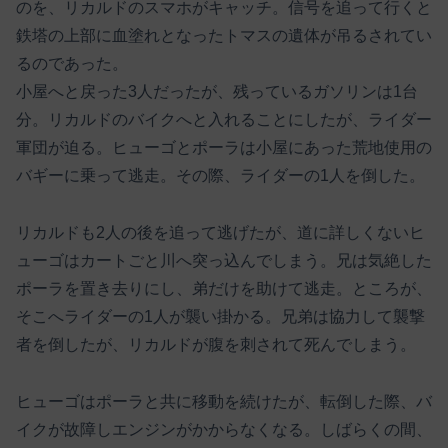
のを、リカルドのスマホがキャッチ。信号を追って行くと
鉄塔の上部に血塗れとなったトマスの遺体が吊るされてい
るのであった。
小屋へと戻った3人だったが、残っているガソリンは1台
分。リカルドのバイクへと入れることにしたが、ライダー
軍団が迫る。ヒューゴとポーラは小屋にあった荒地使用の
バギーに乗って逃走。その際、ライダーの1人を倒した。
リカルドも2人の後を追って逃げたが、道に詳しくないヒ
ューゴはカートごと川へ突っ込んでしまう。兄は気絶した
ポーラを置き去りにし、弟だけを助けて逃走。ところが、
そこへライダーの1人が襲い掛かる。兄弟は協力して襲撃
者を倒したが、リカルドが腹を刺されて死んでしまう。
ヒューゴはポーラと共に移動を続けたが、転倒した際、バ
イクが故障しエンジンがかからなくなる。しばらくの間、