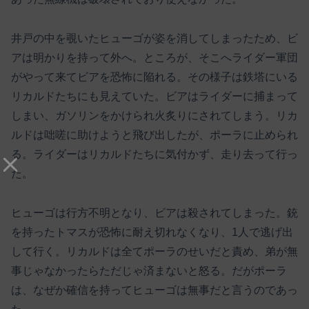
井戸の中を覗いたヒューゴが姿を消してしまったため、ビ
アは明かりを持って外へ。ところが、そこへライダー軍団
がやって来てビアを恐怖に陥れる。その様子は鉄塔にいる
リカルドたちにも見えていた。ビアはライダーに捕まって
しまい、ガソリンをかけられ火炙りにされてしまう。リカ
ルドは咄嗟に助けようと飛び出したが、ポーラに止められ
る。ライダーはリカルドたちに気付かず、走り去って行っ
た。
ヒューゴは行方不明となり、ビアは殺されてしまった。銃
を持ったトマスが恐怖に耐え切れなくなり、1人で逃げ出
して行く。リカルドは全てポーラのせいだと責め、弟が無
事じゃなかったらただじゃ済まないと怒る。だがポーラ
は、なぜか確信を持ってヒューゴは無事だと言うのであっ