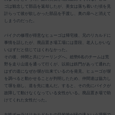
ゴは観念して部品を返却したが、美女は落ち着いた頃を見
計らって彼が欲しかった部品を手渡し、奥の扉へと消えて
しまうのだった。
バイクの修理が得意なヒューゴは帰宅後、兄のリカルドに
事情を話したが、廃品置き場工場には普段、老人しかいな
いはずだと信じてはくれなかった。
その後、仲間と共にツーリングへ。総勢6名のチームは荒
野を走り山道を通って行くが、以前は鉄門があって通れた
はずの道になぜか塀が出来ているのを発見。ヒューゴが塀
を調べると動かせることが判明したため、仲間達は協力し
て塀を崩し、道を先に進んだ。すると、その先にバイクが
故障して動けなくなっている女性がいる。廃品置き場で助
けてくれた女性だった。
女性ポーラはリカルドたちの目的地が緑の滝という場所で