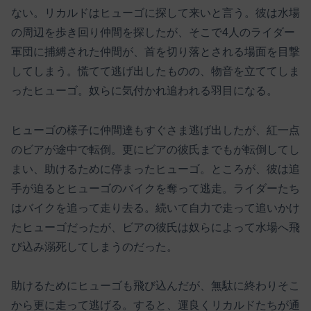
ない。リカルドはヒューゴに探して来いと言う。彼は水場
の周辺を歩き回り仲間を探したが、そこで4人のライダー
軍団に捕縛された仲間が、首を切り落とされる場面を目撃
してしまう。慌てて逃げ出したものの、物音を立ててしま
ったヒューゴ。奴らに気付かれ追われる羽目になる。
ヒューゴの様子に仲間達もすぐさま逃げ出したが、紅一点
のビアが途中で転倒。更にビアの彼氏までもが転倒してし
まい、助けるために停まったヒューゴ。ところが、彼は追
手が迫るとヒューゴのバイクを奪って逃走。ライダーたち
はバイクを追って走り去る。続いて自力で走って追いかけ
たヒューゴだったが、ビアの彼氏は奴らによって水場へ飛
び込み溺死してしまうのだった。
助けるためにヒューゴも飛び込んだが、無駄に終わりそこ
から更に走って逃げる。すると、運良くリカルドたちが通