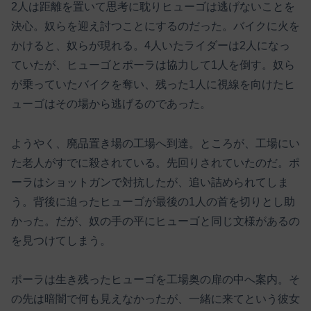
2人は距離を置いて思考に耽りヒューゴは逃げないことを
決心。奴らを迎え討つことにするのだった。バイクに火を
かけると、奴らが現れる。4人いたライダーは2人になっ
ていたが、ヒューゴとポーラは協力して1人を倒す。奴ら
が乗っていたバイクを奪い、残った1人に視線を向けたヒ
ューゴはその場から逃げるのであった。
ようやく、廃品置き場の工場へ到達。ところが、工場にい
た老人がすでに殺されている。先回りされていたのだ。ポ
ーラはショットガンで対抗したが、追い詰められてしま
う。背後に迫ったヒューゴが最後の1人の首を切りとし助
かった。だが、奴の手の平にヒューゴと同じ文様があるの
を見つけてしまう。
ポーラは生き残ったヒューゴを工場奥の扉の中へ案内。そ
の先は暗闇で何も見えなかったが、一緒に来てという彼女