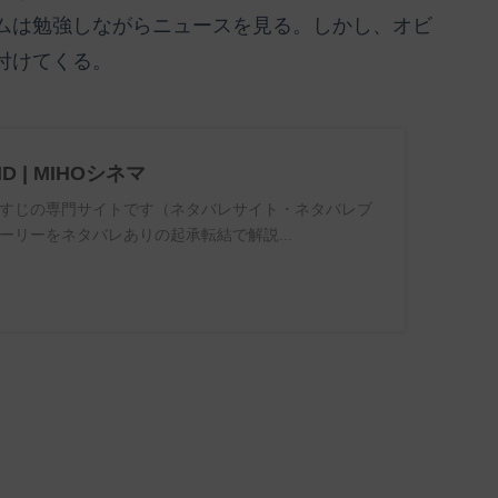
ムは勉強しながらニュースを見る。しかし、オビ
付けてくる。
ND | MIHOシネマ
すじの専門サイトです（ネタバレサイト・ネタバレブ
ーリーをネタバレありの起承転結で解説...