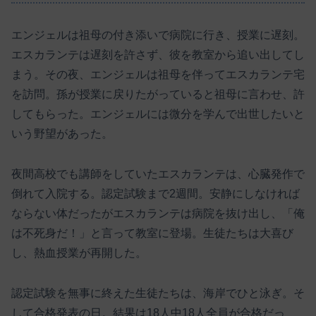
エンジェルは祖母の付き添いで病院に行き、授業に遅刻。
エスカランテは遅刻を許さず、彼を教室から追い出してし
まう。その夜、エンジェルは祖母を伴ってエスカランテ宅
を訪問。孫が授業に戻りたがっていると祖母に言わせ、許
してもらった。エンジェルには微分を学んで出世したいと
いう野望があった。
夜間高校でも講師をしていたエスカランテは、心臓発作で
倒れて入院する。認定試験まで2週間。安静にしなければ
ならない体だったがエスカランテは病院を抜け出し、「俺
は不死身だ！」と言って教室に登場。生徒たちは大喜び
し、熱血授業が再開した。
認定試験を無事に終えた生徒たちは、海岸でひと泳ぎ。そ
して合格発表の日。結果は18人中18人全員が合格だっ