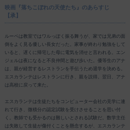
映画『落ちこぼれの天使たち』のあらすじ
【承】
ルーペは教室ではワルっぽく振る舞うが、家では兄弟の面
倒をよく見る優しい長女だった。家事が終わり勉強をして
いると、遅くに帰宅した母に電気を消せと言われる。エン
ジェルは夜になると不良仲間と遊び歩いた。優等生のアナ
は、親が経営するレストランを手伝うため退学を決める。
エスカランテはレストランに行き、親を説得。翌日、アナ
は高校に戻って来た。
エスカランテは生徒たちをコンピューター会社の見学に連
れて行き、微積分の認定試験を受けさせることを思い付
く。教師でも受かるのは難しいとされる試験だ。数学主任
は失敗して生徒が傷付くことを懸念するが、エスカランテ