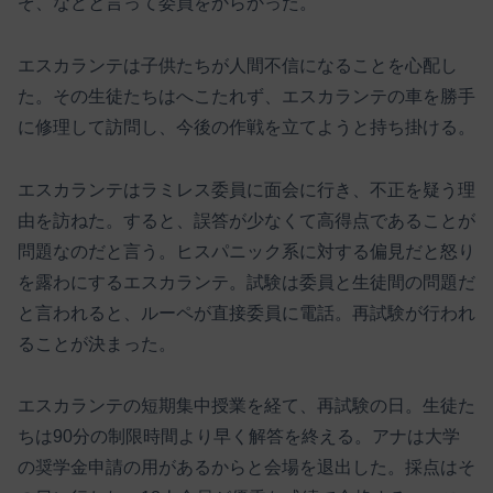
ぞ、などと言って委員をからかった。
エスカランテは子供たちが人間不信になることを心配し
た。その生徒たちはへこたれず、エスカランテの車を勝手
に修理して訪問し、今後の作戦を立てようと持ち掛ける。
エスカランテはラミレス委員に面会に行き、不正を疑う理
由を訪ねた。すると、誤答が少なくて高得点であることが
問題なのだと言う。ヒスパニック系に対する偏見だと怒り
を露わにするエスカランテ。試験は委員と生徒間の問題だ
と言われると、ルーペが直接委員に電話。再試験が行われ
ることが決まった。
エスカランテの短期集中授業を経て、再試験の日。生徒た
ちは90分の制限時間より早く解答を終える。アナは大学
の奨学金申請の用があるからと会場を退出した。採点はそ