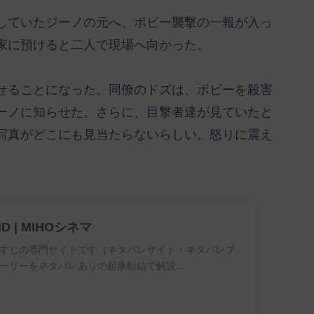
していたジーノの元へ、ボビー襲撃の一報が入っ
家に預けると二人で現場へ向かった。
せることになった。同僚のドズは、ボビーを殺害
ーノに知らせた。さらに、目撃者達が見ていたと
写真がどこにも見当たらないらしい。怒りに震え
ND | MIHOシネマ
すじの専門サイトです（ネタバレサイト・ネタバレブ
ーリーをネタバレありの起承転結で解説...