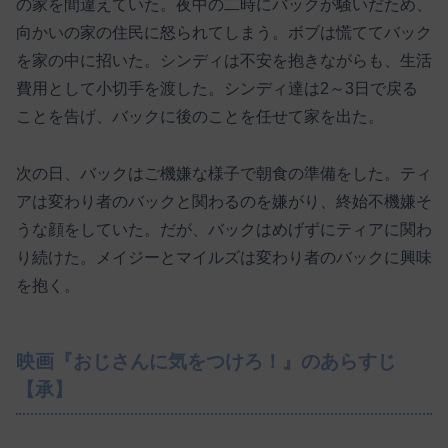
の家を間違えていた。夜中の二時にバックが騒いだため、
向かいの家の住民に怒られてしまう。ボブは慌ててバック
を家の中に招いた。シンディは不安を抱きながらも、生活
費用として小切手を渡した。シンディ達は2～3日で戻る
ことを告げ、バックに後のことを任せて家を出た。
次の日、バックはご機嫌な様子で朝食の準備をした。ティ
アは変わり者のバックと関わるのを嫌がり、終始不機嫌そ
うな顔をしていた。だが、バックはめげずにティアに関わ
り続けた。メイジーとマイルズは変わり者のバックに興味
を抱く。
映画『おじさんに気をつけろ！』のあらすじ
【承】