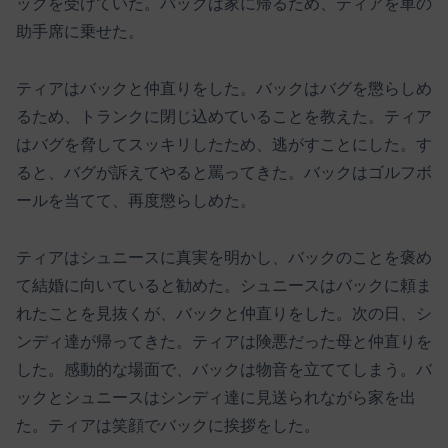
ックを受けていた。バックは家に帰るため、ティアを車の
助手席に乗せた。
ティアはバックと仲直りをした。バックはバグを懲らしめ
るため、トランクに閉じ込めていることを教えた。ティア
はバグを脅してスッキリしたため、逃がすことにした。す
ると、バグが訴えてやると罵ってきた。バックはゴルフボ
ールを当てて、再度懲らしめた。
ティアはシュニースに真実を明かし、バックのことを褒め
て結婚に向いていると勧めた。シュニースはバックに頼ま
れたことを見抜くが、バックと仲直りをした。次の日、シ
ンディ達が帰ってきた。ティアは険悪だった母と仲直りを
した。感動的な場面で、バックは物音を立ててしまう。バ
ックとシュニースはシンディ達に見送られながら家を出
た。ティアは笑顔でバックに挨拶をした。