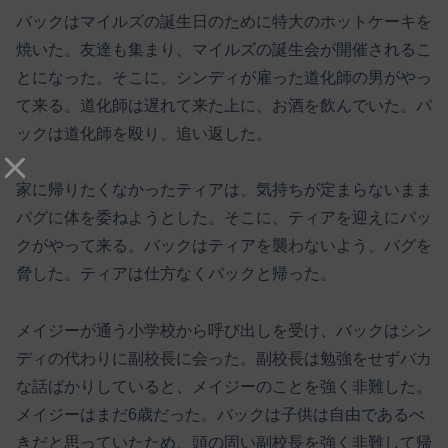
バックはマイルズの誕生日のために特大のホットケーキを
焼いた。友達も集まり、マイルズの誕生会が開催されるこ
とになった。そこに、シンディが雇った道化師の男がやっ
て来る。道化師は遅れて来た上に、お酒を飲んでいた。バ
ックは道化師を殴り、追い返した。
家に帰りたくなかったティアは、気持ちが定まらないまま
バグに体を委ねようとした。そこに、ティアを迎えにバッ
クがやって来る。バックはティアを襲わないよう、バグを
脅した。ティアは仕方なくバックと帰った。
メイジーが通う小学校から呼び出しを受け、バックはシン
ディの代わりに副校長に会った。副校長は勉強をせずバカ
な話ばかりしていると、メイジーのことを強く非難した。
メイジーはまだ6歳だった。バックは子供は自由であるべ
きだと思っていたため、頭の固い副校長を強く非難して帰