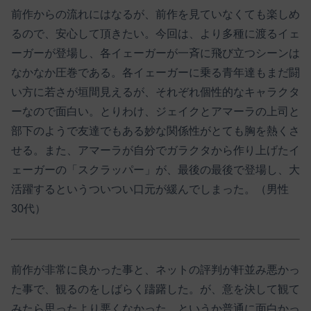
前作からの流れにはなるが、前作を見ていなくても楽しめ
るので、安心して頂きたい。今回は、より多種に渡るイェ
ーガーが登場し、各イェーガーが一斉に飛び立つシーンは
なかなか圧巻である。各イェーガーに乗る青年達もまだ闘
い方に若さが垣間見えるが、それぞれ個性的なキャラクタ
ーなので面白い。とりわけ、ジェイクとアマーラの上司と
部下のようで友達でもある妙な関係性がとても胸を熱くさ
せる。また、アマーラが自分でガラクタから作り上げたイ
ェーガーの「スクラッパー」が、最後の最後で登場し、大
活躍するというついつい口元が緩んでしまった。（男性
30代）
前作が非常に良かった事と、ネットの評判が軒並み悪かっ
た事で、観るのをしばらく躊躇した。が、意を決して観て
みたら思ったより悪くなかった。というか普通に面白かっ