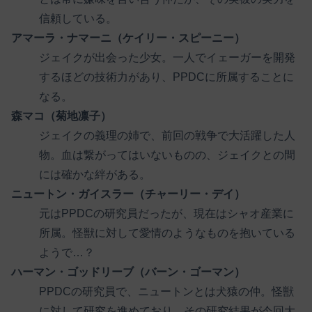
信頼している。
アマーラ・ナマーニ（ケイリー・スピーニー）
ジェイクが出会った少女。一人でイェーガーを開発
するほどの技術力があり、PPDCに所属することに
なる。
森マコ（菊地凛子）
ジェイクの義理の姉で、前回の戦争で大活躍した人
物。血は繋がってはいないものの、ジェイクとの間
には確かな絆がある。
ニュートン・ガイスラー（チャーリー・デイ）
元はPPDCの研究員だったが、現在はシャオ産業に
所属。怪獣に対して愛情のようなものを抱いている
ようで…？
ハーマン・ゴッドリーブ（バーン・ゴーマン）
PPDCの研究員で、ニュートンとは犬猿の仲。怪獣
に対して研究を進めており、その研究結果が今回大