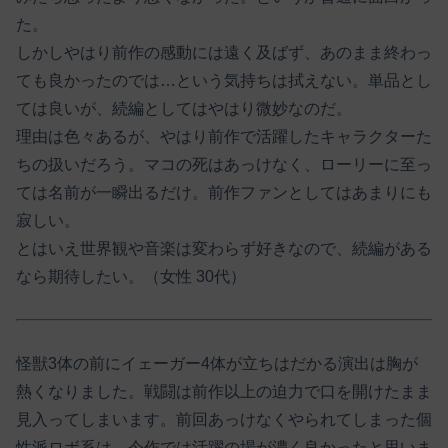
た。
しかしやはり前作の感動には遠く及ばず、あのまま終わっ
ても良かったのでは…という気持ちは拭えない。単品とし
ては良いが、続編としてはやはり微妙なのだ。
理由は色々あるが、やはり前作で活躍したキャラクターた
ちの扱いだろう。マコの死はあっけなく、ローリーに至っ
ては名前が一瞬出るだけ。前作ファンとしてはあまりにも
寂しい。
とはいえ世界観や音楽は変わらず好きなので、続編がある
なら期待したい。（女性 30代）
怪獣3体の前にイェーガー4体が立ちはだかる演出は胸が
熱くなりました。戦闘は前作以上の迫力で口を開けたまま
見入ってしまいます。前回あっけなくやられてしまった個
性派ロボ系は、今作では活躍の場が濃く良かったと思いま