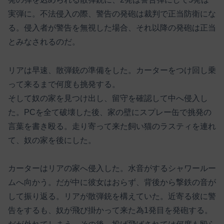
実弾に。不法侵入の際、警告の発砲は裁判で正当防衛にな
る。侵入者が警告を無視した場合、それ以降の発砲は正当
とみなされるのだ。
リアは早速、散弾銃の準備をした。カーターをつけ回し乗
って来るまで何度も挑発する。
そして奴の家を見つけ出し、留守を確認して中へ侵入し
た。PCを全て破壊した後、家の壁にスプレー缶で挑発の
言葉を書き殴る。走り寄って来た飼い猫のラスティを連れ
て、奴の家を後にした。
カーターはリアの家へ侵入した。水音がするシャワールー
ムへ向かう。だが中に彼女はおらず、背後から撃鉄の音が
して振り返る。リアが散弾銃を構えていた。近寄る彼に警
告をするも、奴が飛び掛かって来た為1発目を発砲する。