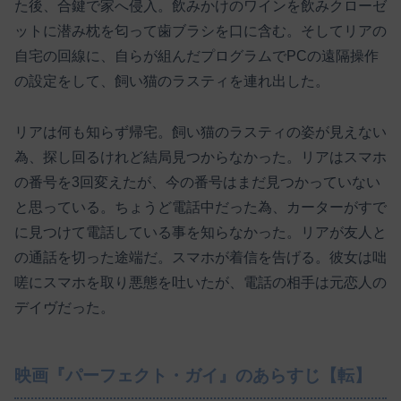
た後、合鍵で家へ侵入。飲みかけのワインを飲みクローゼ
ットに潜み枕を匂って歯ブラシを口に含む。そしてリアの
自宅の回線に、自らが組んだプログラムでPCの遠隔操作
の設定をして、飼い猫のラスティを連れ出した。
リアは何も知らず帰宅。飼い猫のラスティの姿が見えない
為、探し回るけれど結局見つからなかった。リアはスマホ
の番号を3回変えたが、今の番号はまだ見つかっていない
と思っている。ちょうど電話中だった為、カーターがすで
に見つけて電話している事を知らなかった。リアが友人と
の通話を切った途端だ。スマホが着信を告げる。彼女は咄
嗟にスマホを取り悪態を吐いたが、電話の相手は元恋人の
デイヴだった。
映画『パーフェクト・ガイ』のあらすじ【転】