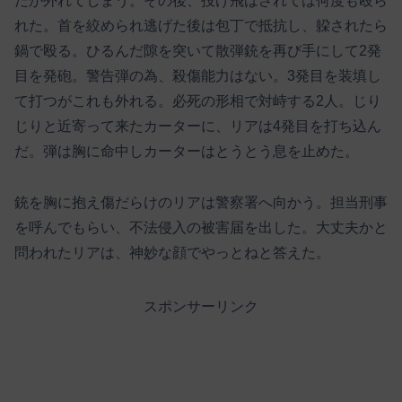
だが外れてしまう。その後、投げ飛ばされては何度も殴ら
れた。首を絞められ逃げた後は包丁で抵抗し、躱されたら
鍋で殴る。ひるんだ隙を突いて散弾銃を再び手にして2発
目を発砲。警告弾の為、殺傷能力はない。3発目を装填し
て打つがこれも外れる。必死の形相で対峙する2人。じり
じりと近寄って来たカーターに、リアは4発目を打ち込ん
だ。弾は胸に命中しカーターはとうとう息を止めた。
銃を胸に抱え傷だらけのリアは警察署へ向かう。担当刑事
を呼んでもらい、不法侵入の被害届を出した。大丈夫かと
問われたリアは、神妙な顔でやっとねと答えた。
スポンサーリンク