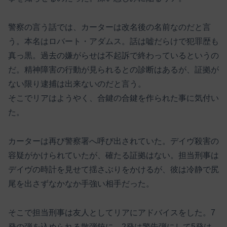
警察の言う話では、カーターは改名後の名前なのだと言
う。本名はロバート・アダムス。話は嘘だらけで犯罪歴も
真っ黒。過去の嫌がらせは不起訴で終わっているというの
だ。精神障害の行動が見られるとの診断はあるが、証拠が
ない限り逮捕は出来ないのだと言う。
そこでリアはようやく、合鍵の合鍵を作られた事に気付い
た。
カーターは再び警察署へ呼び出されていた。デイヴ殺害の
容疑がかけられていたが、確たる証拠はない。担当刑事は
デイヴの時計を見せて揺さぶりをかけるが、彼は冷静で尻
尾を出さずなかなか手強い相手だった。
そこで担当刑事は友人としてリアにアドバイスをした。7
発の弾を込められる散弾銃に、2発は警告弾にして5発は