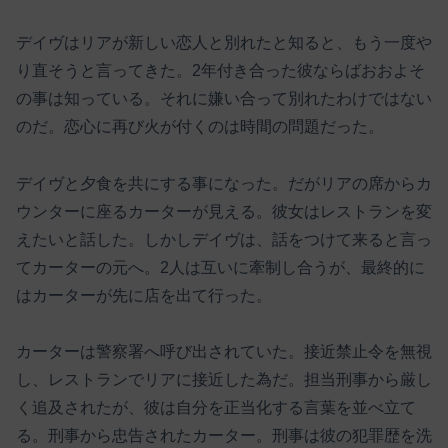
デイヴはリアが新しい恋人と別れたと知ると、もう一度や
り直そうと言ってきた。2年付き合った彼ならばおおよそ
の事は知っている。それに嫌い合って別れたわけではない
のだ。恋心に再び火が付くのは時間の問題だった。
デイヴと夕食を共にする事になった。だがリアの席からカ
ウンターに座るカーターが見える。彼女はレストランを変
えたいと話した。しかしデイヴは、話をつけて来ると言っ
てカーターの元へ。2人は互いに牽制し合うが、最終的に
はカーターが先に店を出て行った。
カーターは警察署へ呼び出されていた。接近禁止令を無視
し、レストランでリアに接近した為だ。担当刑事から厳し
く追及されたが、彼は自分を正当化する言葉を並べ立て
る。刑事から忠告されたカーター。刑事は彼の犯罪歴を洗