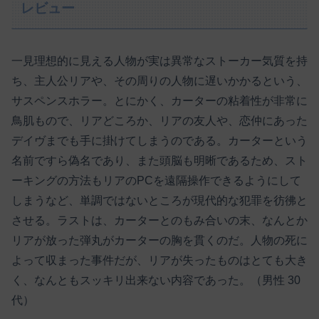
レビュー
一見理想的に見える人物が実は異常なストーカー気質を持
ち、主人公リアや、その周りの人物に遅いかかるという、
サスペンスホラー。とにかく、カーターの粘着性が非常に
鳥肌もので、リアどころか、リアの友人や、恋仲にあった
デイヴまでも手に掛けてしまうのである。カーターという
名前ですら偽名であり、また頭脳も明晰であるため、スト
ーキングの方法もリアのPCを遠隔操作できるようにして
しまうなど、単調ではないところが現代的な犯罪を彷彿と
させる。ラストは、カーターとのもみ合いの末、なんとか
リアが放った弾丸がカーターの胸を貫くのだ。人物の死に
よって収まった事件だが、リアが失ったものはとても大き
く、なんともスッキリ出来ない内容であった。（男性 30
代）