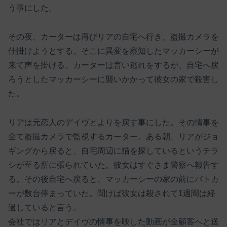
う事にした。
その夜、カーターは再びリアの自宅へ行き、盗撮カメラを
仕掛けようとする。そこに異変を察知したマッカーシーが
来て声を掛ける。カーターは言い逃れをするが、自宅へ戻
ろうとしたマッカーシーに襲いかかって彼女の家で殺害し
た。
リアは元恋人のデイヴとよりを戻す事にした。その情事を
全て盗撮カメラで監視するカーター。ある朝、リアがジョ
ギングから戻ると、自宅周辺に猫を探しているというチラ
シが至る所に張られていた。彼女はすぐさま警察へ報告す
る。その後自宅へ戻ると、マッカーシーの家の前にパトカ
ーが数台停まっていた。聞けば彼女は殺されて1週間は経
過していると言う。
会社ではリアとデイヴの情事を映した動画が全顧客へと送