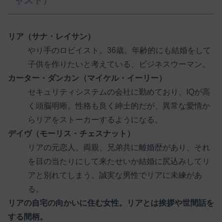
ャスト）
リア（サナ・レイサン）
やり手のロビイスト。36歳。年齢的にも結婚をして
子供を作りたいと考えている、ビジネスウーマン。
カーター・ダンカン（マイケル・イーリー）
セキュリティシステムの会社に勤めており、IQが高
く頭脳明晰。性格も良く紳士的だが、異常な愛情か
らリアをストーカーするようになる。
デイヴ（モーリス・チェスナット）
リアの元恋人。両親、兄弟共に離婚歴があり、それ
を目の当たりにして来たせいか結婚に尻込みしてリ
アと別れてしまう。誠実な男性でリアに未練があ
る。
リアの自宅の向かいに住む女性。リアとは挨拶や世間話を
する間柄。