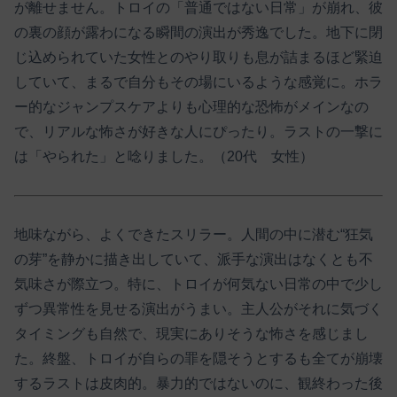
が離せません。トロイの「普通ではない日常」が崩れ、彼
の裏の顔が露わになる瞬間の演出が秀逸でした。地下に閉
じ込められていた女性とのやり取りも息が詰まるほど緊迫
していて、まるで自分もその場にいるような感覚に。ホラ
ー的なジャンプスケアよりも心理的な恐怖がメインなの
で、リアルな怖さが好きな人にぴったり。ラストの一撃に
は「やられた」と唸りました。（20代 女性）
地味ながら、よくできたスリラー。人間の中に潜む“狂気
の芽”を静かに描き出していて、派手な演出はなくとも不
気味さが際立つ。特に、トロイが何気ない日常の中で少し
ずつ異常性を見せる演出がうまい。主人公がそれに気づく
タイミングも自然で、現実にありそうな怖さを感じまし
た。終盤、トロイが自らの罪を隠そうとするも全てが崩壊
するラストは皮肉的。暴力的ではないのに、観終わった後