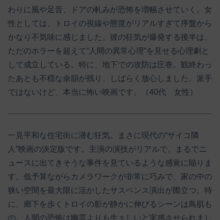
わりに風や足音、ドアの軋みが恐怖を増幅させていく。女
性としては、トロイの視線や態度がリアルすぎて序盤から
かなり不気味に感じました。彼の狂気が爆発する後半は、
ただのホラーを超えて“人間の異常心理”を見せる心理劇と
して成立している。特に、地下での攻防は圧巻。観終わっ
たあとも不穏な余韻が残り、しばらく放心しました。派手
ではないけど、本当に怖い映画です。（40代 女性）
一見平和な住宅街に潜む狂気。まさに現代の“サイコ隣
人”映画の決定版です。主演の演技がリアルで、まるでニ
ュースに出てきそうな事件を見ているような感覚に陥りま
す。低予算ながらカメラワークが非常に巧みで、家の中の
狭い空間を最大限に活かしたサスペンス演出が際立つ。特
に、廊下を歩くトロイの影が静かに伸びるシーンは鳥肌も
の。人間の恐怖は幽霊よりも生々しいと実感させられまし