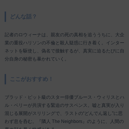
どんな話？
記者のロウィーナは、親友の死の真相を追ううちに、大企
業の重役ハリソンの不倫と殺人疑惑に行き着く。インター
ネットを駆使し、偽名で接触するが、真実に迫るたびに自
分自身の秘密も暴かれていく。
ここがおすすめ！
ブラッド・ピット級のスター俳優ブルース・ウィリスとハ
ル・ベリーが共演する緊迫のサスペンス。嘘と真実が入り
混じる展開がスリリングで、ラストの“どんでん返し”に思
わず息を呑む。『隣人 The Neighbors』のように、人間の