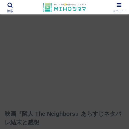
12000作品を紹介！あなたの映画図書館『MIHOシネマ』
検索
メニュー
映画『隣人 The Neighbors』あらすじネタバ
レ結末と感想