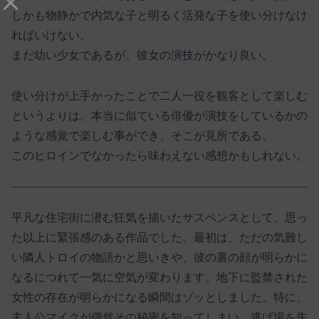
しかも物静かで内気な子と明るく活発な子を使い分けなけ
ればいけない。
まだ幼い少女であるが、彼女の演技がかなり良い。
使い分けが上手かったことで二人一役を観客として楽しむ
というよりは、本当に似ている俳優が演技をしているかの
ような感覚で楽しむ事ができ、そこが見所である。
このヒロインでなかったら味わえない感想かもしれない。
平凡な住宅街に潜む狂気を描いたサスペンスとして、思っ
た以上に緊張感のある作品でした。最初は、ただの気難し
い隣人トロイの物語かと思いきや、彼の裏の顔が明らかに
なるにつれて一気に空気が変わります。地下に監禁された
女性の存在が明らかになる瞬間はゾッとしました。特に、
主人公マイクが偶然その秘密を知ってしまい、逃げ場を失