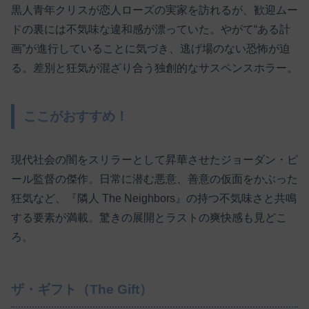
黒人青年クリスが恋人ローズの実家を訪れるが、歓迎ムー
ドの裏には不気味な違和感が漂っていた。やがて“ある計
画”が進行していることに気づき、逃げ場のない恐怖が迫
る。差別と狂気が混ざり合う独創的なサスペンスホラー。
ここがおすすめ！
現代社会の闇をスリラーとして昇華させたジョーダン・ピ
ール監督の傑作。日常に潜む悪意、善意の仮面をかぶった
狂気など、『隣人 The Neighbors』の持つ不気味さと共鳴
する要素が満載。驚きの展開とラストの爽快感も見どこ
ろ。
ザ・ギフト（The Gift）