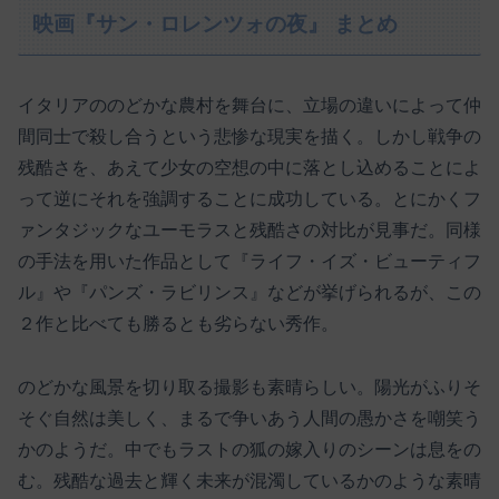
映画『サン・ロレンツォの夜』 まとめ
イタリアののどかな農村を舞台に、立場の違いによって仲
間同士で殺し合うという悲惨な現実を描く。しかし戦争の
残酷さを、あえて少女の空想の中に落とし込めることによ
って逆にそれを強調することに成功している。とにかくフ
ァンタジックなユーモラスと残酷さの対比が見事だ。同様
の手法を用いた作品として『ライフ・イズ・ビューティフ
ル』や『パンズ・ラビリンス』などが挙げられるが、この
２作と比べても勝るとも劣らない秀作。
のどかな風景を切り取る撮影も素晴らしい。陽光がふりそ
そぐ自然は美しく、まるで争いあう人間の愚かさを嘲笑う
かのようだ。中でもラストの狐の嫁入りのシーンは息をの
む。残酷な過去と輝く未来が混濁しているかのような素晴