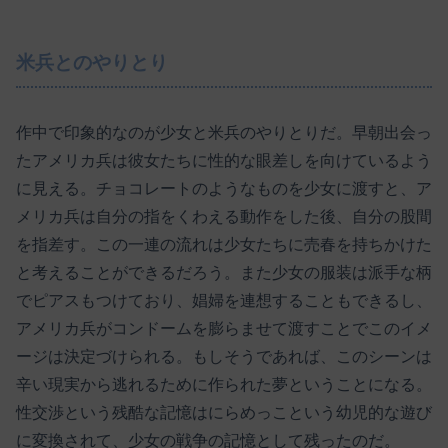
米兵とのやりとり
作中で印象的なのが少女と米兵のやりとりだ。早朝出会っ
たアメリカ兵は彼女たちに性的な眼差しを向けているよう
に見える。チョコレートのようなものを少女に渡すと、ア
メリカ兵は自分の指をくわえる動作をした後、自分の股間
を指差す。この一連の流れは少女たちに売春を持ちかけた
と考えることができるだろう。また少女の服装は派手な柄
でピアスもつけており、娼婦を連想することもできるし、
アメリカ兵がコンドームを膨らませて渡すことでこのイメ
ージは決定づけられる。もしそうであれば、このシーンは
辛い現実から逃れるために作られた夢ということになる。
性交渉という残酷な記憶はにらめっこという幼児的な遊び
に変換されて、少女の戦争の記憶として残ったのだ。