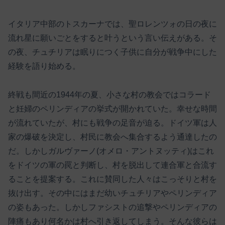
イタリア中部のトスカーナでは、聖ロレンツォの日の夜に
流れ星に願いごとをすると叶うという言い伝えがある。そ
の夜、チュチリアは眠りにつく子供に自分が戦争中にした
経験を語り始める。
終戦も間近の1944年の夏、小さな村の教会ではコラード
と妊婦のペリンディアの挙式が開かれていた。幸せな時間
が流れていたが、村にも戦争の足音が迫る。ドイツ軍は人
家の爆破を決定し、村民に教会へ集合するよう通達したの
だ。しかしガルヴァーノ(オメロ・アントヌッティ)はこれ
をドイツの軍の罠と判断し、村を脱出して連合軍と合流す
ることを提案する。これに賛同した人々はこっそりと村を
抜け出す。その中にはまだ幼いチュチリアやペリンディア
の姿もあった。しかしファシストの追撃やペリンディアの
陣痛もあり何名かは村へ引き返してしまう。そんな彼らは