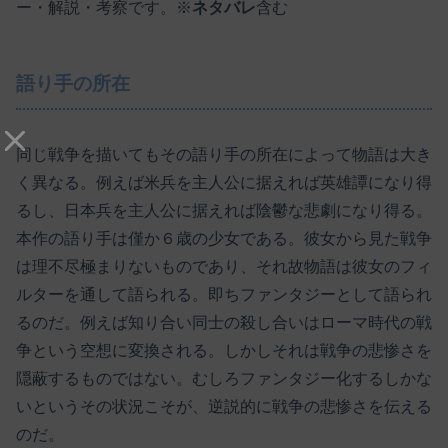
ー・解説・考察です。※
ネタバレ
含む
語り手の所在
同じ戦争を描いてもその語り手の所在によって物語は大き
く異なる。例えば米兵を主人公に据えれば英雄譚になり得
るし、日本兵を主人公に据えれば陰鬱な悲劇になり得る。
本作の語り手は僅か６歳の少女である。彼女から見た戦争
は理不尽極まりないものであり、それ故物語は彼女のフィ
ルターを通して語られる。即ちファンタジーとして語られ
るのだ。例えば知り合い同士の殺し合いはローマ時代の戦
争という空想に変換される。しかしそれは戦争の悲惨さを
隠蔽するものではない。むしろファンタジー化するしかな
いというその状況こそが、逆説的に戦争の悲惨さを伝える
のだ。