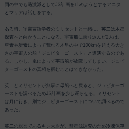
団の中でも過激派としてJS計画を止めようとするアニタ
とマリアは話しをする。
ある時、宇宙言語学者のミリセントと一緒に、英二は木星
探査へと向かうことになる。宇宙船に乗り込んだ2人は、
窒素や炭素によって荒れる木星の中で100kmを超える大き
さの宇宙人の船「ジュピターゴースト」と遭遇するのであ
る。しかし、嵐によって宇宙船が故障してしまい、ジュピ
ターゴーストの真相を掴むことはできなかった。
英二とミリセントが無事に母船へと戻ると、ジュピターゴ
ーストを調べるためJS計画を少し遅らせる。ミリセント
は月に行き、別でジュピターゴーストについて調べるので
あった。
英二の親友であるキン大尉が、彗星源調査のため冷凍保存