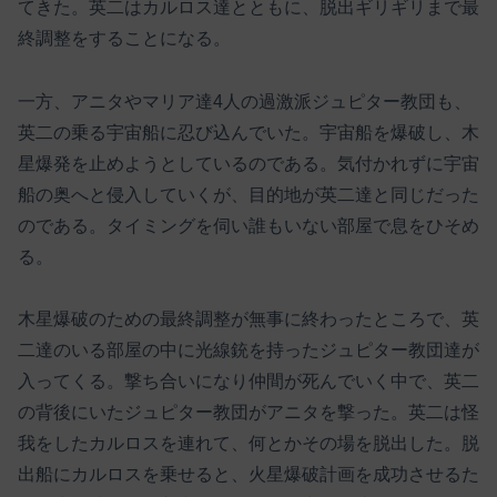
てきた。英二はカルロス達とともに、脱出ギリギリまで最
終調整をすることになる。
一方、アニタやマリア達4人の過激派ジュピター教団も、
英二の乗る宇宙船に忍び込んでいた。宇宙船を爆破し、木
星爆発を止めようとしているのである。気付かれずに宇宙
船の奥へと侵入していくが、目的地が英二達と同じだった
のである。タイミングを伺い誰もいない部屋で息をひそめ
る。
木星爆破のための最終調整が無事に終わったところで、英
二達のいる部屋の中に光線銃を持ったジュピター教団達が
入ってくる。撃ち合いになり仲間が死んでいく中で、英二
の背後にいたジュピター教団がアニタを撃った。英二は怪
我をしたカルロスを連れて、何とかその場を脱出した。脱
出船にカルロスを乗せると、火星爆破計画を成功させるた