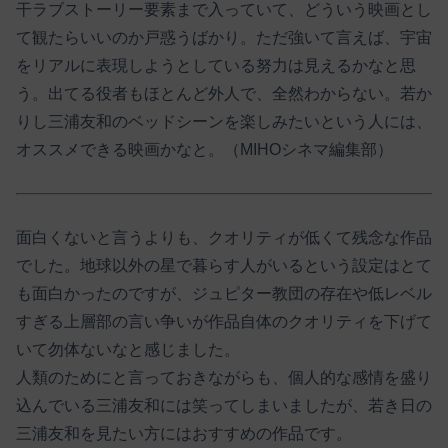
干ラブストーリー要素まで入っていて、どういう映画とし
て観たらいいのか戸惑うばかり。ただ強いて言えば、宇宙
をリアルに表現しようとしている努力は見えるかなと思
う。出てる役者もほとんど外人で、全然わからない。若か
りし三浦友和のベッドシーンを楽しみたいという人には、
オススメできる映画かなと。（MIHOシネマ編集部）
面白くないと言うよりも、クオリティが低くて残念な作品
でした。地球以外の星で暮らす人がいるという設定はとて
も面白かったのですが、ジュピター教団の存在や低レベル
すぎる上層部の言い争いが作品自体のクオリティを下げて
いて勿体ないなと感じました。
人類のためにと言っておきながらも、個人的な感情を盛り
込んでいる三浦友和には笑ってしまいましたが、若き日の
三浦友和を見たい方にはおすすめの作品です。