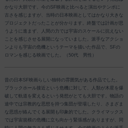
かなり大胆です。今のSF映画と比べると演出やテンポに
古さを感じますが、当時の日本映画としてはかなり大きな
プロジェクトだったことが分かります。終盤では計画が思
うように進まず、人間の力では宇宙のスケールに抗えない
ことを感じさせる展開になっていました。派手なアクショ
ンよりも宇宙の危機というテーマを描いた作品で、SFの
ロマンを感じる映画でした。（50代 男性）
昔の日本SF映画らしい独特の雰囲気がある作品でした。
ブラックホール接近という危機に対して、人類が木星を爆
破して軌道を変えるという発想がとても大胆です。物語の
途中では宗教的な思想を持つ集団が登場したり、さまざま
な思惑が絡んでくる展開も印象的でした。クライマックス
では宇宙規模の危機に立ち向かう緊張感がありますが、同
時に人間の無力さも感じさせます。今の映画のような派手