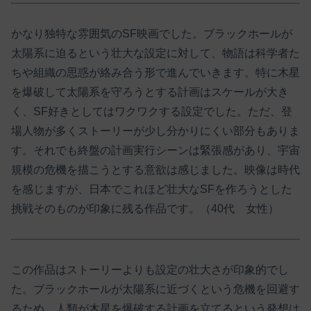
かなり独特な雰囲気のSF映画でした。ブラックホールが
太陽系に迫るという壮大な設定に対して、物語は科学者た
ちや組織の思惑が絡み合う形で進んでいきます。特に木星
を爆破して太陽系を守ろうとする計画はスケールが大き
く、SF好きとしてはワクワクする設定でした。ただ、登
場人物が多くストーリーが少し分かりにくい部分もありま
す。それでも終盤の計画実行シーンは緊張感があり、宇宙
規模の危機を描こうとする意欲は感じました。映像は時代
を感じますが、日本でこれほど壮大なSFを作ろうとした
挑戦そのものが印象に残る作品です。（40代 女性）
この作品はストーリーよりも設定の壮大さが印象的でし
た。ブラックホールが太陽系に近づくという危機を回避す
るため、人類が木星を爆破する計画を立てるという発想は