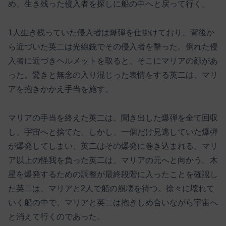
め、生き残った侵入者を探しに船の中へと戻って行く。
1人生き残っていた侵入者は爆弾を仕掛けており、背後か
ら近づいた英二は光線銃でその侵入者を撃った。倒れた侵
入者に近づきヘルメットを取ると、そこにマリアの顔があ
った。驚きと無念の入り混じった表情をする英二は、マリ
アを抱きかかえ手当を施す。
マリアの手当を終えた英二は、聞き出した爆弾を全て回収
し、宇宙へと捨てた。しかし、一個だけ見逃していた爆弾
が爆発してしまい、英二はその爆発に巻き込まれる。マリ
ア以上の怪我を負った英二は、マリアの元へと向かう。木
星を爆発するための調整が最終段階に入ったことを確認し
た英二は、マリアと2人で船の崩壊を待つ。徐々に壊れて
いく船の中で、マリアと英二は抱きしめ合いながら宇宙へ
と消えて行くのであった。