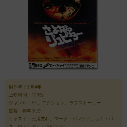
製作年：1984年
上映時間：129分
ジャンル：SF、アクション、ラブストーリー
監督：橋本幸治
キャスト：三浦友和、マーク・パンソナ、キム・バ
ス、ウィリアム・タビア etc