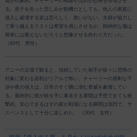
成が印象的。チャーリーの視線や沈黙が恐怖を倍増させ
る。息子を失った悲しみが動機だとしても、他人の家庭に
侵入し破壊する姿は恐ろしく、救いがない。夫婦が協力し
て乗り越えるラストは希望を感じさせるが、精神的な傷は
簡単には癒えないだろうと想像させる終わり方だった。
（60代 男性）
アニーの立場で観ると、信頼していた相手が徐々に恐怖の
対象に変わる過程がリアルで怖い。チャーリーの過剰な干
渉や夜の侵入は、日常のすぐ隣に潜む脅威を象徴してい
る。最終的に彼が銃を手に暴走する展開は予想できても衝
撃的。安心できるはずの家が戦場になる瞬間は強烈で、サ
スペンスとして十分に楽しめた。 （30代 女性）