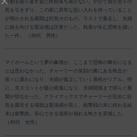
行動を繰り返す姿に終始落ち着かない。やがて彼が息子の
死を引きずり、この家に異常な思い入れを持っていること
が明かされる展開は狂気そのもの。ラストで暴走し、夫婦
に銃を向ける緊迫感は圧巻だった。執着が生む恐怖を描い
た一作。 （30代 男性）
マイホームという夢の象徴が、ここまで恐怖の舞台になる
とは思わなかった。チャーリーの笑顔の裏にある執念が
徐々に露わになり、夫婦が孤立していく過程がリアル。特
に、夫スコットが疑心暗鬼になり、夫婦関係まで揺らぐ展
開が切なかった。クライマックスでチャーリーが完全に狂
気を露呈する場面は緊張感が高く、銃撃戦の末に終わる結
末は衝撃的。安心できる場所が崩れる怖さを実感した。
（40代 女性）