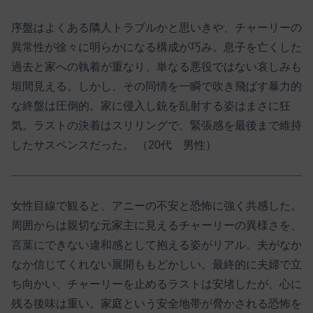
序盤はよくある隣人トラブルかと思いきや、チャーリーの
異常性が徐々に明らかになる構成が巧み。息子を亡くした
過去と家への執着が重なり、単なる悪役ではない哀しみも
垣間見える。しかし、その同情を一瞬で吹き飛ばす暴力的
な終盤は圧倒的。家に侵入し銃を乱射する姿はまさに狂
気。ラストの決着はスリリングで、緊張感を最後まで維持
したサスペンスだった。 （20代 男性）
女性目線で観ると、アニーの不安と恐怖に強く共感した。
周囲からは親切な元家主に見えるチャーリーの異様さを、
言葉にできない違和感として抱える姿がリアル。夫がなか
なか信じてくれない展開ももどかしい。最終的に夫婦で立
ち向かい、チャーリーを止めるラストは安堵したが、心に
残る後味は重い。家庭という安全地帯が脅かされる恐怖を