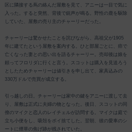
区に隣接する蔦の絡んだ屋敷を見て、アニーは一目で気に
入った。すると突然、背後で銃声が鳴る。野性の鹿を駆除
していた、屋敷の売り主のチャーリーだった。
チャーリーは驚かせたことを詫びながら、高祖父が1905
年に建てたという屋敷を案内する。ひと部屋ごとに、癌で
亡くなった妻との思い出を語るチャーリー。売却後は娘を
頼ってフロリダに行くと言う。スコットは購入を見送ろう
としたためチャーリーは値引きを申し出て、家具込みの
330万ドルで売買が成立する。
引っ越しの日。チャーリーは家中の鍵をアニーに渡して去
り、屋敷は正式に夫婦の物となった。後日、スコットの同
僚のマイクと恋人のレイチェルが訪問する。マイクは庭で
立ち小便をし、吸殻をポイ捨てした。翌朝、彼の愛車のシ
ートに煙草の焦げ跡が残されていた。