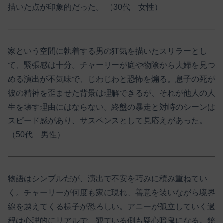
描いた点が印象的だった。 （30代 女性）
家という空間に執着する男の狂気を描いたスリラーとし
て、緊張感は十分。チャーリーが庭や物陰から夫婦を見つ
める演出が不気味で、じわじわと恐怖を煽る。息子の死が
彼の精神を歪ませた背景は理解できるが、それが他人の人
生を壊す理由にはならない。終盤の暴走と対峙のシーンは
スピード感があり、サスペンスとして見応えがあった。
（50代 男性）
物語はシンプルだが、演出で不安を巧みに積み重ねてい
く。チャーリーが何度も家に現れ、善意を装いながら境界
線を越えてくる様子が恐ろしい。アニーが孤立していく過
程は心理的にリアルで、観ている側も疑心暗鬼になる。銃