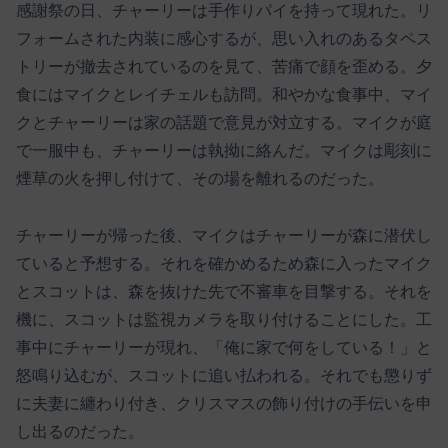
感謝祭の日、チャーリーは手作りパイを持って現れた。リ
フォームされた内装に感心するが、思い入れのあるタペス
トリーが撤去されているのを見て、苦痛で顔を歪める。夕
食にはマイクとレイチェルも訪問。和やかな食事中、マイ
クとチャーリーは家の話題で意見が対立する。マイクが庭
で一服中も、チャーリーは執拗に絡んだ。マイクは彫刻に
煙草の火を押し付けて、その場を離れるのだった。
チャーリーが帰った後、マイクはチャーリーが森に潜伏し
ていると予想する。それを確かめるため森に入ったマイク
とスコットは、森を抜けた先で不審車を目撃する。それを
機に、スコットは監視カメラを取り付けることにした。工
事中にチャーリーが現れ、「俺に家で何をしている！」と
怒鳴り込むが、スコットに追い払われる。それでも懲りず
に夫妻に纏わり付き、クリスマスの飾り付けの手伝いを申
し出るのだった。