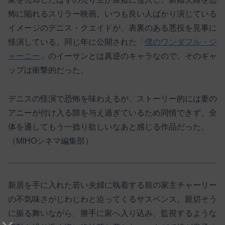
怖に陥れるスリラー映画。いつも良い人ばかり演じている
イメージのデニス・クエイドが、表裏のある悪役を見事に
怪演している。同じ年に公開された「
僕のワンダフル・ジ
ャーニー
」のイーサンとは真逆のキャラなので、そのギャ
ップは衝撃的だった。
デニスの怪演で恐怖を味わえるが、ストーリー的には妻の
アニーが付け入る隙を与え過ぎているため同情できず、全
体を通してもう一捻り欲しいなあと感じる作品だった。
（MIHOシネマ編集部）
新居を手に入れた若い夫婦に執着する前の家主チャーリー
の不気味さがじわじわと迫ってくるサスペンス。親切そう
に振る舞いながら、勝手に家へ入り込み、監視するような