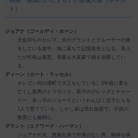
映画『潮風のいたずら』の登場人物（キャス
ト）
ジョアナ（ゴールディ・ホーン）
大金持ちのセレブ。夫のグラントとクルーザーの旅
をしている途中、海に落ちて記憶喪失となる。美人
だが性格は最悪。母親も大富豪で娘を溺愛してい
る。
ディーン（カート・ラッセル）
オレゴン州の港町で大工をしている。3年前に妻を
亡くし長男のトラヴィス、双子のグレッグとチャー
リー、末っ子のジョーイというわんぱく息子たちを
1人で育てている。しかし家は荒れ放題で、子供の
教育にも無関心。
グラント（エドワード・ハーマン）
ジョアナの夫。貴族出身で中身のない男。精神を病