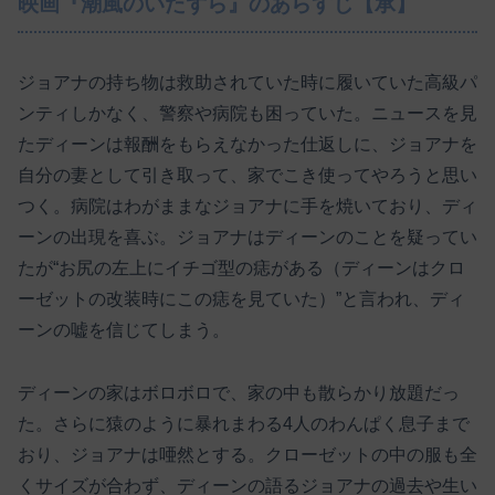
映画『潮風のいたずら』のあらすじ【承】
ジョアナの持ち物は救助されていた時に履いていた高級パ
ンティしかなく、警察や病院も困っていた。ニュースを見
たディーンは報酬をもらえなかった仕返しに、ジョアナを
自分の妻として引き取って、家でこき使ってやろうと思い
つく。病院はわがままなジョアナに手を焼いており、ディ
ーンの出現を喜ぶ。ジョアナはディーンのことを疑ってい
たが“お尻の左上にイチゴ型の痣がある（ディーンはクロ
ーゼットの改装時にこの痣を見ていた）”と言われ、ディ
ーンの嘘を信じてしまう。
ディーンの家はボロボロで、家の中も散らかり放題だっ
た。さらに猿のように暴れまわる4人のわんぱく息子まで
おり、ジョアナは唖然とする。クローゼットの中の服も全
くサイズが合わず、ディーンの語るジョアナの過去や生い