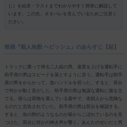
じ）を結末・ラストまでわかりやすく簡単に解説して
います。この先、ネタバレを含んでいるためご注意く
ださい。
映画『殺人魚獣 ヘビッシュ』のあらすじ【起】
トラックに乗って帰る二人組の男。速度を上げる運転手に
助手席の男はスピードを落とすように言う。運転手は助手
席の男をからかって、急ハンドルを切った。すると、荷台
で何かが動く音がした。助手席の男は無謀な運転に腹を立
てる。彼らは荷物を運んでいる最中で、依頼人から危険な
ものだと忠告されていた。助手席の男は荷台を確認する。
すると、魚の卵のようなものが箱からこぼれているのを見
つけた。荷台に何かの呻き声が響く。あんたのせいだと男