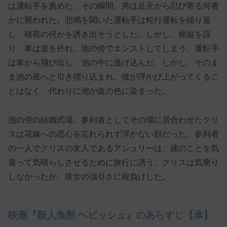
は運転手を責めた。その瞬間、男は足元から忍び寄る何者
かに襲われた。悲鳴を聞いた運転手は蛇行運転を繰り返
し、積荷の何かを誘き出そうとした。しかし、操縦を誤
り、車は道を外れ、池の傍でエンストしてしまう。運転手
は車から飛び出し、池の中に逃げ込んだ。しかし、そのま
ま池の底へと引き摺り込まれ、彼が浮かび上がってくるこ
とはなく、代わりに池が血の色に染まった。
池の傍の結婚式場。参列者としてその場に居合わせたクリ
スは花嫁への恋心を忘れられず浮かない顔だった。参列者
の一人でクリスの友人であるアシュリーは、彼のことを気
遣って気晴らしさせるために旅行に誘う。クリスは気乗り
しなかったが、彼女の強引さに根負けした。
映画『殺人魚獣 ヘビッシュ』のあらすじ【承】