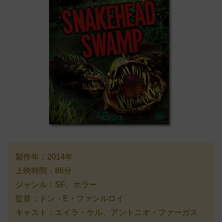
製作年：2014年
上映時間：86分
ジャンル：SF、ホラー
監督：ドン・E・ファンルロイ
キャスト：エイラ・ケル、アントニオ・ファーガス