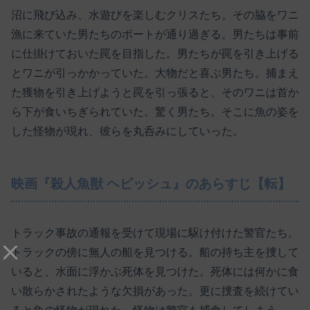
沼に飛び込み、水遊びを楽しむクリスたち。その脇をワニ
漁に来ていた男たちのボートが通り過ぎる。男たちは事前
に仕掛けておいた罠を目指した。男たちが罠を引き上げる
とワニが引っかかっていた。大物だと喜ぶ男たち。捕まえ
た獲物を引き上げようと罠を引っ張ると、そのワニは首か
ら下が食いちぎられていた。驚く男たち。そこに魚の姿を
した怪物が現れ、彼らを丸呑みにしていった。
映画『殺人魚獣 ヘビッシュ』のあらすじ【転】
トラック事故の通報を受けて現場に駆け付けた警官たち。
トラックの傍に無人の船を見つける。船の持ち主を捜して
いると、水面に浮かぶ死体を見つけた。死体には何かに食
い散らかされたような欠損があった。更に捜査を続けてい