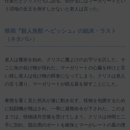
仕業だとクリスたちに語る。助かるにはマーガリートとい
う沼地の女王を倒すしかないと老人は言った。
映画『殺人魚獣 ヘビッシュ』の結末・ラスト
（ネタバレ）
老人は魔術を始め、クリスに魔よけのお守りを託した。そ
こに魚の化け物が現れた。マーガリートの心臓を砕けと言
い残し老人は化け物の餌食になってしまう。クリスは老人
の言う通り、マーガリートが眠る墓を探すことにした。
事態を重く見た州兵が遂に動き出す。怪物を包囲するため
に戦闘機が飛ばされ、一帯に避難命令が下された。このま
までは、怪物諸共空爆を受けてしまう。クリスは仲間と二
手に別れ、脱出用のボートを確保とマーがレートの墓の捜